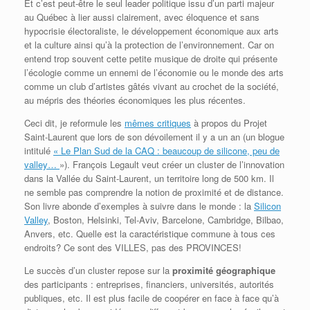
Et c’est peut-être le seul leader politique issu d’un parti majeur
au Québec à lier aussi clairement, avec éloquence et sans
hypocrisie électoraliste, le développement économique aux arts
et la culture ainsi qu’à la protection de l’environnement. Car on
entend trop souvent cette petite musique de droite qui présente
l’écologie comme un ennemi de l’économie ou le monde des arts
comme un club d’artistes gâtés vivant au crochet de la société,
au mépris des théories économiques les plus récentes.
Ceci dit, je reformule les
mêmes critiques
à propos du Projet
Saint-Laurent que lors de son dévoilement il y a un an (un blogue
intitulé
« Le Plan Sud de la CAQ : beaucoup de silicone, peu de
valley…
»). François Legault veut créer un cluster de l’innovation
dans la Vallée du Saint-Laurent, un territoire long de 500 km. Il
ne semble pas comprendre la notion de proximité et de distance.
Son livre abonde d’exemples à suivre dans le monde : la
Silicon
Valley
, Boston, Helsinki, Tel-Aviv, Barcelone, Cambridge, Bilbao,
Anvers, etc. Quelle est la caractéristique commune à tous ces
endroits? Ce sont des VILLES, pas des PROVINCES!
Le succès d’un cluster repose sur la
proximité géographique
des participants : entreprises, financiers, universités, autorités
publiques, etc. Il est plus facile de coopérer en face à face qu’à