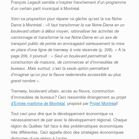
François Legault semble s’inspirer franchement d’un programme
d’un certain parti municipal à Montréal.
Voici sa proposition pour réparer ce gâchis qu’est la rue Notre-
Dame à Montréal : «
Il faut transformer la rue Notre-Dame en un
boulevard urbain à début moyen, rationaliser les activités de
camionnage et transformer la rue Notre-Dame en un axe de
transport public de pointe en envisageant sérieusement la mise
en place d’une ligne de tramway à voie réservée
(p. 208). » A la
page 209, il poursuit : «
Seul un boulevard permettrait la
construction de maisons, de commerces et d’immeubles de
bureaux. Mais surtout, c’est la seule option permettant
d’imaginer qu’un jour le fleuve redeviendra accessible au plus
grand nombre
».
Tramway, boulevard urbain, accès au fleuve, construction
d’immeubles de bureaux? Ceci ressemble étrangement au projet
d’Entrée maritime de Montréal
, proposé par
Projet Montréa
l!
Tout ceci pour dire que le développement économique va
nécessairement de pair avec le développement régional. Chaque
région du Québec fait face à des problématiques économiques
très différentes. Ceci appelle donc des stratégies économiques
distinctes d’une région à l’autre.