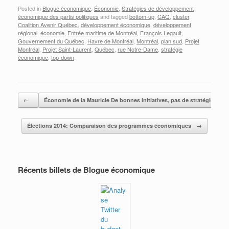
Posted in
Blogue économique
,
Économie
,
Stratégies de développement
économique des partis politiques
and tagged
bottom-up
,
CAQ
,
cluster
,
Coalition Avenir Québec
,
développement économique
,
développement
régional
,
économie
,
Entrée maritime de Montréal
,
François Legault
,
Gouvernement du Québec
,
Havre de Montréal
,
Montréal
,
plan sud
,
Projet
Montréal
,
Projet Saint-Laurent
,
Québec
,
rue Notre-Dame
,
stratégie
économique
,
top-down
.
Post navigation
←
Économie de la Mauricie De bonnes initiatives, pas de stratégie en M
Élections 2014: Comparaison des programmes économiques
→
Récents billets de Blogue économique