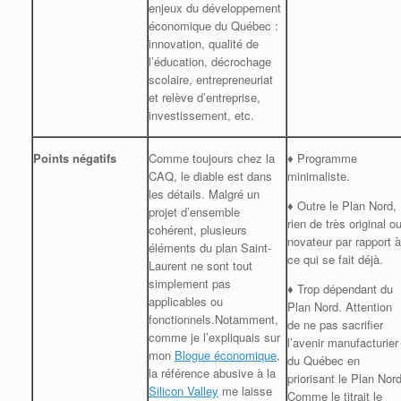
enjeux du développement
économique du Québec :
innovation, qualité de
l’éducation, décrochage
scolaire, entrepreneuriat
et relève d’entreprise,
investissement, etc.
Points négatifs
Comme toujours chez la
♦
Programme
CAQ, le diable est dans
minimaliste.
les détails. Malgré un
♦
Outre le Plan Nord,
projet d’ensemble
rien de très original o
cohérent, plusieurs
novateur par rapport à
éléments du plan Saint-
ce qui se fait déjà.
Laurent ne sont tout
simplement pas
♦
Trop dépendant du
applicables ou
Plan Nord. Attention
fonctionnels.Notamment,
de ne pas sacrifier
comme je l’expliquais sur
l’avenir manufacturier
mon
Blogue économique
,
du Québec en
la référence abusive à la
priorisant le Plan Nord
Silicon Valley
me laisse
Comme le titrait le