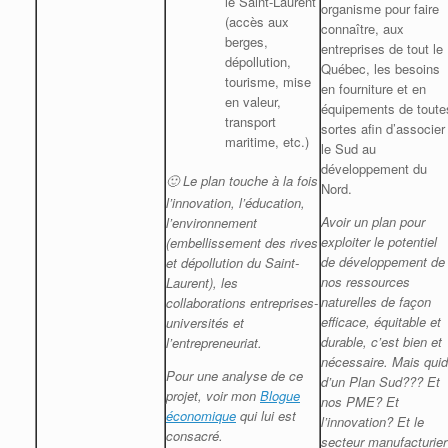
le Saint-Laurent
organisme pour faire
(accès aux
connaître, aux
berges,
entreprises de tout le
dépollution,
Québec, les besoins
tourisme, mise
en fourniture et en
en valeur,
équipements de toute
transport
sortes afin d’associer
maritime, etc.)
le Sud au
développement du
Le plan touche à la fois
🙂
Nord.
l’innovation, l’éducation,
Avoir un plan pour
l’environnement
exploiter le potentiel
(embellissement des rives
de développement de
et dépollution du Saint-
nos ressources
Laurent), les
naturelles de façon
collaborations entreprises-
efficace, équitable et
universités et
durable, c’est bien et
l’entrepreneuriat.
nécessaire. Mais quid
Pour une analyse de ce
d’un Plan Sud??? Et
projet, voir mon
Blogue
nos PME? Et
économique
qui lui est
l’innovation? Et le
consacré.
secteur manufacturier