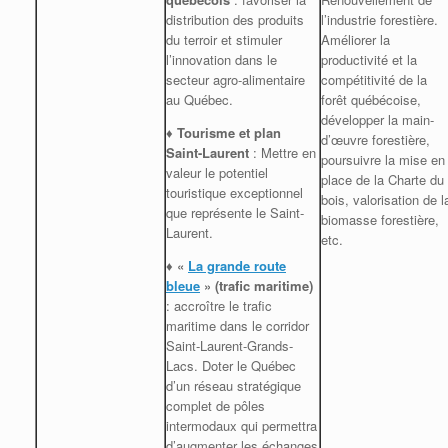
distribution des produits
l’industrie forestière.
du terroir et stimuler
Améliorer la
l’innovation dans le
productivité et la
secteur agro-alimentaire
compétitivité de la
au Québec.
forêt québécoise,
développer la main-
♦ Tourisme et plan
d’œuvre forestière,
Saint-Laurent
: Mettre en
poursuivre la mise en
valeur le potentiel
place de la Charte du
touristique exceptionnel
bois, valorisation de l
que représente le Saint-
biomasse forestière,
Laurent.
etc.
♦ «
La grande route
bleue
» (trafic maritime)
: accroître le trafic
maritime dans le corridor
Saint-Laurent-Grands-
Lacs. Doter le Québec
d’un réseau stratégique
complet de pôles
intermodaux qui permettra
d’augmenter les échanges