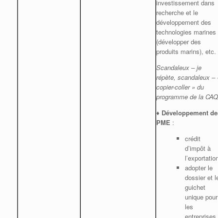
investissement dans
recherche et le
développement des
technologies marines
(développer des
produits marins), etc.
Scandaleux – je
répète, scandaleux – 
copier-coller » du
programme de la CAQ
♦
Développement de
PME
:
crédit
d’impôt à
l’exportatio
adopter le
dossier et l
guichet
unique pour
les
entreprises,