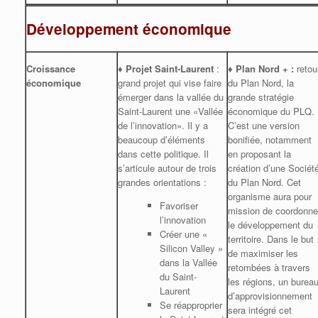
Développement économique
Croissance
♦ Projet Saint-Laurent
:
♦
Plan Nord + :
retou
économique
grand projet qui vise faire
du Plan Nord,
la
émerger dans la vallée du
grande stratégie
Saint-Laurent une «Vallée
économique du PLQ.
de l’innovation». Il y a
C’est une version
beaucoup d’éléments
bonifiée, notamment
dans cette politique. Il
en proposant la
s’articule autour de trois
création d’une Sociét
grandes orientations :
du Plan Nord. Cet
organisme aura pour
Favoriser
mission de coordonne
l’innovation
le développement du
Créer une «
territoire. Dans le but
Silicon Valley »
de maximiser les
dans la Vallée
retombées à travers
du Saint-
les régions, un burea
Laurent
d’approvisionnement
Se réapproprier
sera intégré cet