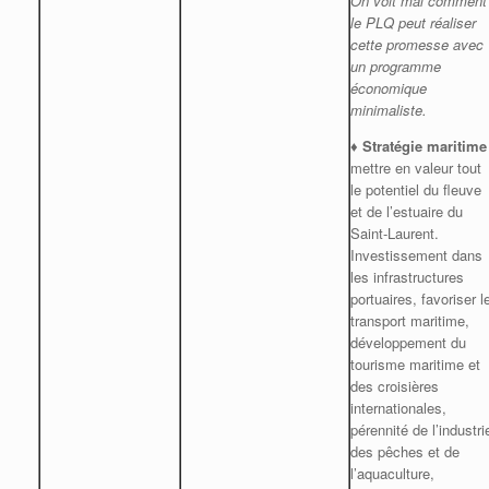
On voit mal comment
le PLQ peut réaliser
cette promesse avec
un programme
économique
minimaliste.
♦
Stratégie maritime
mettre en valeur tout
le potentiel du fleuve
et de l’estuaire du
Saint-Laurent.
Investissement dans
les infrastructures
portuaires, favoriser l
transport maritime,
développement du
tourisme maritime et
des croisières
internationales,
pérennité de l’industri
des pêches et de
l’aquaculture,