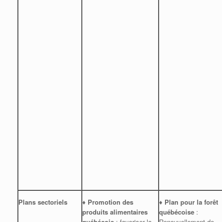
Plans sectoriels
♦ Promotion des
♦
Plan pour la forêt
produits alimentaires
québécoise
:
québécois
: favoriser la
Renouvellement de