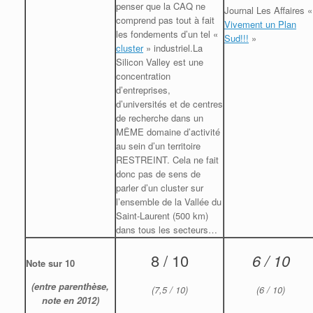
penser que la CAQ ne
Journal Les Affaires «
comprend pas tout à fait
Vivement un Plan
les fondements d’un tel «
Sud!!!
»
cluster
» industriel.La
Silicon Valley est une
concentration
d’entreprises,
d’universités et de centres
de recherche dans un
MÊME domaine d’activité
au sein d’un territoire
RESTREINT. Cela ne fait
donc pas de sens de
parler d’un cluster sur
l’ensemble de la Vallée du
Saint-Laurent (500 km)
dans tous les secteurs…
8 / 10
6 / 10
Note sur 10
(entre parenthèse,
(7,5 / 10)
(6 / 10)
note en 2012)