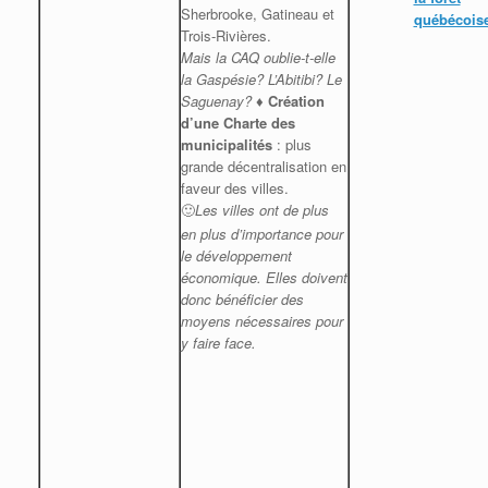
Sherbrooke, Gatineau et
québécois
Trois-Rivières.
Mais la CAQ oublie-t-elle
la Gaspésie? L’Abitibi? Le
Saguenay?
♦ Création
d’une Charte des
municipalités
: plus
grande décentralisation en
faveur des villes.
Les villes ont de plus
🙂
en plus d’importance pour
le développement
économique. Elles doivent
donc bénéficier des
moyens nécessaires pour
y faire face.