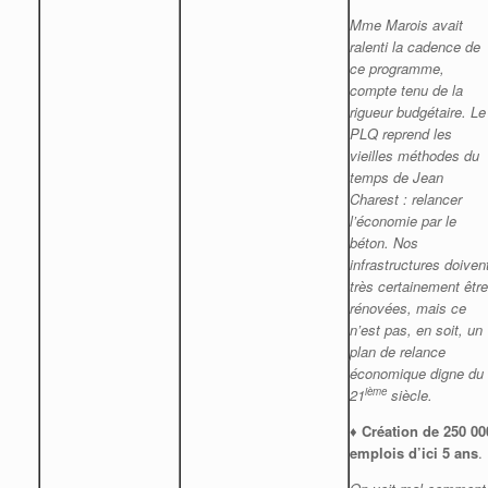
Mme Marois avait
ralenti la cadence de
ce programme,
compte tenu de la
rigueur budgétaire. Le
PLQ reprend les
vieilles méthodes du
temps de Jean
Charest : relancer
l’économie par le
béton. Nos
infrastructures doiven
très certainement être
rénovées, mais ce
n’est pas, en soit, un
plan de relance
économique digne du
ième
21
siècle.
♦
Création de 250 00
emplois d’ici 5
ans
.