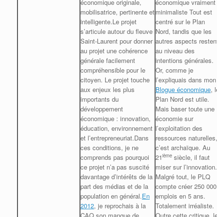
économique originale,
économique vraiment
mobilisatrice, pertinente et
minimaliste Tout est
intelligente.Le projet
centré sur le Plan
s’articule autour du fleuve
Nord, tandis que les
Saint-Laurent pour donner
autres aspects resten
au projet une cohérence
au niveau des
générale facilement
intentions générales.
compréhensible pour le
Or, comme je
citoyen. Le projet touche
l’expliquais dans mon
aux enjeux les plus
Blogue économique
, 
importants du
Plan Nord est utile.
développement
Mais baser toute une
économique : innovation,
économie sur
éducation, environnement
l’exploitation des
et l’entrepreneuriat.Dans
ressources naturelles
ces conditions, je ne
c’est archaïque. Au
ième
comprends pas pourquoi
21
siècle, il faut
ce projet n’a pas suscité
miser sur l’innovation.
davantage d’intérêts de la
Malgré tout, le PLQ
part des médias et de la
compte créer 250 000
population en général.
En
emplois en 5 ans.
2012
, je reprochais à la
Totalement irréaliste.
CAQ son manque de
Outre cette critique, l