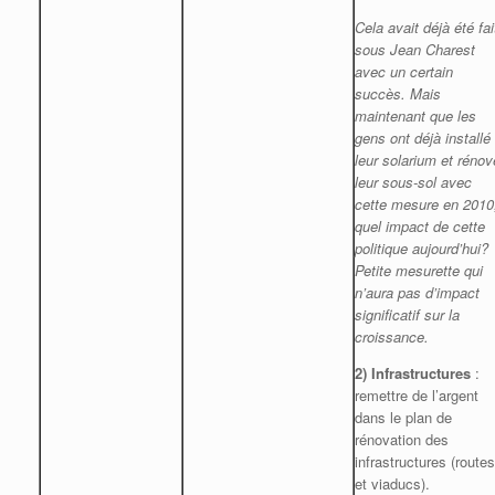
Cela avait déjà été fai
sous Jean Charest
avec un certain
succès. Mais
maintenant que les
gens ont déjà installé
leur solarium et rénov
leur sous-sol avec
cette mesure en 2010
quel impact de cette
politique aujourd’hui?
Petite mesurette qui
n’aura pas d’impact
significatif sur la
croissance.
2)
Infrastructures
:
remettre de l’argent
dans le plan de
rénovation des
infrastructures (routes
et viaducs).