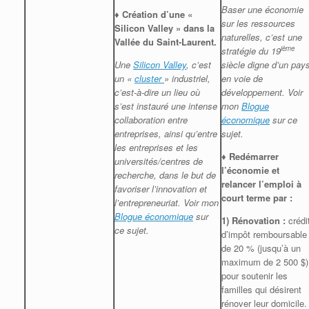
Baser une économie
♦
Création d’une «
sur les ressources
Silicon Valley » dans la
naturelles, c’est une
Vallée du Saint-Laurent.
ième
stratégie du 19
siècle digne d’un pay
Une
Silicon Valley
, c’est
en voie de
un «
cluster
» industriel,
développement. Voir
c’est-à-dire un lieu où
mon
Blogue
s’est instauré une intense
économique
sur ce
collaboration entre
sujet.
entreprises, ainsi qu’entre
les entreprises et les
♦
Redémarrer
universités/centres de
l’économie et
recherche, dans le but de
relancer l’emploi à
favoriser l’innovation et
court terme par :
l’entrepreneuriat. V
oir mon
Blogue économique
sur
1)
Rénovation :
crédi
ce sujet.
d’impôt remboursable
de 20 % (jusqu’à un
maximum de 2 500 $)
pour soutenir les
familles qui désirent
rénover leur domicile.