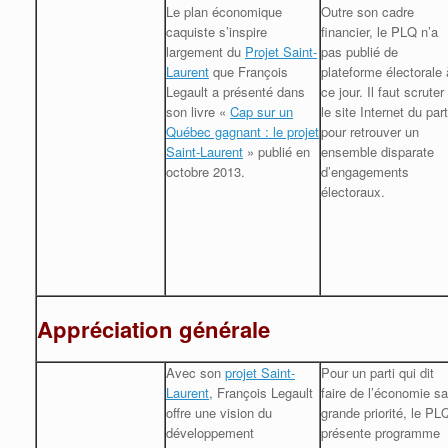
Le plan économique
Outre son cadre
caquiste s’inspire
financier, le PLQ n’a
largement du
Projet Saint-
pas publié de
Laurent
que François
plateforme électorale 
Legault a présenté dans
ce jour.
Il faut scruter
son livre «
Cap sur un
le site Internet du part
Québec gagnant : le projet
pour retrouver un
Saint-Laurent
» publié en
ensemble disparate
octobre 2013.
d’engagements
électoraux.
Appréciation générale
Avec son
projet Saint-
Pour un parti qui dit
Laurent
, François Legault
faire de l’économie sa
offre une vision du
grande priorité, le PL
développement
présente programme