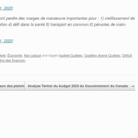
1, 2023
ont perdre des marges de manœuvre importantes pour : 1) vieillissement de
ation 4) défi dans la santé 5) transport en commun 5) pénuries de main-
1, 2023
dget
,
Économie
,
Non classé
and tagged
budget Québec
,
Coalition Avenir Québec
,
Déficit
tère des finances
.
ison des plateformes économiques
Analyse Twitter du budget 2023 du Gouvernement du Canada
→