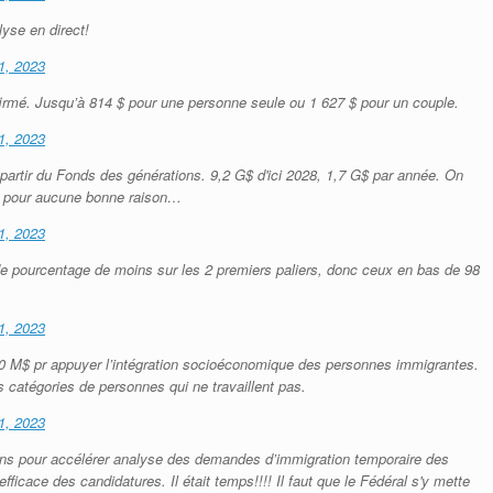
lyse en direct!
1, 2023
irmé. Jusqu’à 814 $ pour une personne seule ou 1 627 $ pour un couple.
1, 2023
partir du Fonds des générations. 9,2 G$ d'ici 2028, 1,7 G$ par année. On
 pour aucune bonne raison…
1, 2023
de pourcentage de moins sur les 2 premiers paliers, donc ceux en bas de 98
1, 2023
 M$ pr appuyer l’intégration socioéconomique des personnes immigrantes.
es catégories de personnes qui ne travaillent pas.
1, 2023
ns pour accélérer analyse des demandes d’immigration temporaire des
efficace des candidatures. Il était temps!!!! Il faut que le Fédéral s'y mette