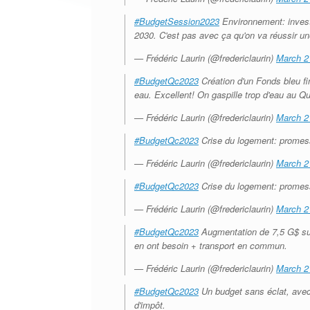
#BudgetSession2023
Environnement: invest
2030. C'est pas avec ça qu'on va réussir un
— Frédéric Laurin (@fredericlaurin)
March 2
#BudgetQc2023
Création d'un Fonds bleu fin
eau. Excellent! On gaspille trop d'eau au Q
— Frédéric Laurin (@fredericlaurin)
March 2
#BudgetQc2023
Crise du logement: promess
— Frédéric Laurin (@fredericlaurin)
March 2
#BudgetQc2023
Crise du logement: promess
— Frédéric Laurin (@fredericlaurin)
March 2
#BudgetQc2023
Augmentation de 7,5 G$ sur
en ont besoin + transport en commun.
— Frédéric Laurin (@fredericlaurin)
March 2
#BudgetQc2023
Un budget sans éclat, avec 
d'impôt.