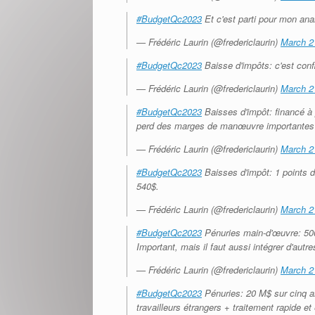
#BudgetQc2023
Et c'est parti pour mon ana
— Frédéric Laurin (@fredericlaurin)
March 2
#BudgetQc2023
Baisse d'impôts: c'est conf
— Frédéric Laurin (@fredericlaurin)
March 2
#BudgetQc2023
Baisses d'impôt: financé à 
perd des marges de manœuvre importantes
— Frédéric Laurin (@fredericlaurin)
March 2
#BudgetQc2023
Baisses d'impôt: 1 points 
540$.
— Frédéric Laurin (@fredericlaurin)
March 2
#BudgetQc2023
Pénuries main-d'œuvre: 500
Important, mais il faut aussi intégrer d'autr
— Frédéric Laurin (@fredericlaurin)
March 2
#BudgetQc2023
Pénuries: 20 M$ sur cinq a
travailleurs étrangers + traitement rapide et 