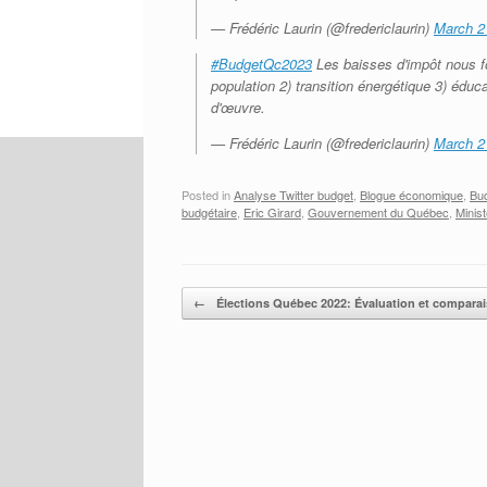
— Frédéric Laurin (@fredericlaurin)
March 2
#BudgetQc2023
Les baisses d'impôt nous f
population 2) transition énergétique 3) éduc
d'œuvre.
— Frédéric Laurin (@fredericlaurin)
March 2
Posted in
Analyse Twitter budget
,
Blogue économique
,
Bu
budgétaire
,
Eric Girard
,
Gouvernement du Québec
,
Minis
Post navigation
←
Élections Québec 2022: Évaluation et compara