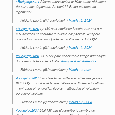
#Budgetqc2024
Affaires municipales et Habitation: réduction
de 4,9% des dépenses. Ah bon??? Et les pénuries de
logement?
— Frédéric Laurin (@fredericlaurin)
March 12, 2024
#budgetqc2024
1,8 M$ pour améliorer l’accès aux soins et
aux services et accroître la fluidité hospitalière. J’espère
que ça fonctionnera!!! Quelle rentabilité de ce 1,8 M$?
— Frédéric Laurin (@fredericlaurin)
March 12, 2024
#budgetqc2024
902,5 M$ pour accélérer le virage numérique
du réseau de la santé. Ouiille!
#danger
#défi
#attention
— Frédéric Laurin (@fredericlaurin)
March 12, 2024
#budgetqc2024
Favoriser la réussite éducative des jeunes:
818,7 M$. Tutorat + aide spécialisée + activités éducatives
+ entretien et rénovation écoles + attraction et rétention
personnel scolaire.
— Frédéric Laurin (@fredericlaurin)
March 12, 2024
#budgetqc2024
26,0 M$ afin d’accroître le nombre de