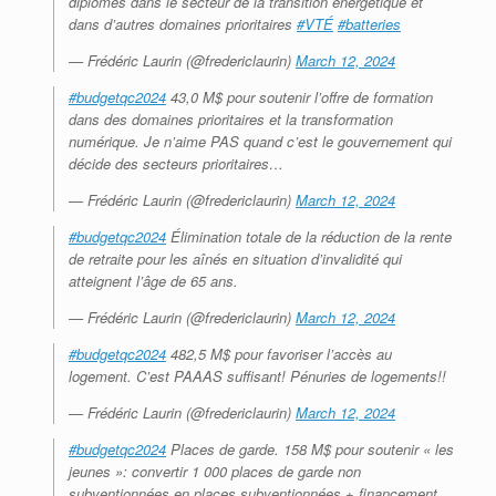
diplômés dans le secteur de la transition énergétique et
dans d’autres domaines prioritaires
#VTÉ
#batteries
— Frédéric Laurin (@fredericlaurin)
March 12, 2024
#budgetqc2024
43,0 M$ pour soutenir l’offre de formation
dans des domaines prioritaires et la transformation
numérique. Je n’aime PAS quand c’est le gouvernement qui
décide des secteurs prioritaires…
— Frédéric Laurin (@fredericlaurin)
March 12, 2024
#budgetqc2024
Élimination totale de la réduction de la rente
de retraite pour les aînés en situation d’invalidité qui
atteignent l’âge de 65 ans.
— Frédéric Laurin (@fredericlaurin)
March 12, 2024
#budgetqc2024
482,5 M$ pour favoriser l’accès au
logement. C’est PAAAS suffisant! Pénuries de logements!!
— Frédéric Laurin (@fredericlaurin)
March 12, 2024
#budgetqc2024
Places de garde. 158 M$ pour soutenir « les
jeunes »: convertir 1 000 places de garde non
subventionnées en places subventionnées + financement