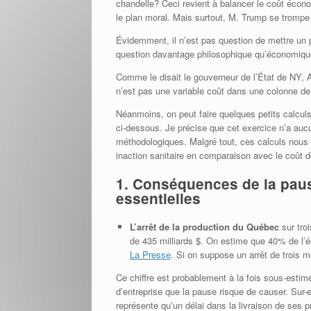
chandelle? Ceci revient à balancer le coût écon
le plan moral. Mais surtout, M. Trump se trompe 
Évidemment, il n’est pas question de mettre un pr
question davantage philosophique qu’économiqu
Comme le disait le gouverneur de l’État de NY
n’est pas une variable coût dans une colonne de c
Néanmoins, on peut faire quelques petits calcul
ci-dessous. Je précise que cet exercice n’a aucu
méthodologiques. Malgré tout, ces calculs nou
inaction sanitaire en comparaison avec le coût d
1. Conséquences de la pau
essentielles
L’arrêt de la production du Québec
sur tro
de 435 milliards $. On estime que 40% de l’é
La Presse
. Si on suppose un arrêt de trois 
Ce chiffre est probablement à la fois sous-estimé
d’entreprise que la pause risque de causer. Sur
représente qu’un délai dans la livraison de ses p