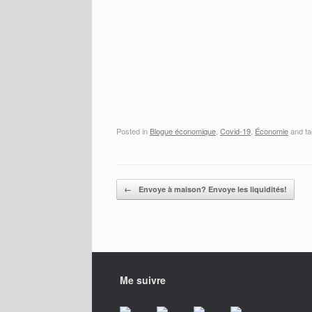
Posted in
Blogue économique
,
Covid-19
,
Économie
and t
Post navigation
←
Envoye à maison? Envoye les liquidités!
Me suivre