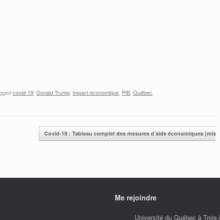
économiques
(mise à jour)
Envoye à
maison? Envoye
les liquidités!
agged
covid-19
,
Donald Trump
,
impact économique
,
PIB
,
Québec
.
Covid-19 : Tableau complet des mesures d’aide économiques (mise 
Me rejoindre
Université du Québec à Trois-