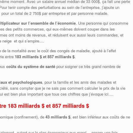
ême moment. Avec un salaire annuel médian de 33 000$, ça fait une perte
ur tenir compte des perturbations au sein de l’entreprise, j’ajoute un
), pour un total de 2 750$ par entreprise et par personne malade.
ultiplicateur sur l’ensemble de l’économie
. Une personne qui consomme
ntes des petits commerces, qui eux-mêmes doivent couper dans les
mes ont moins de revenus, et réduisent eux aussi leurs commandes, et
 de neige et qui s’empire….
 de la mortalité avec le coût des congés de maladie, ajouté à l’effet
arie entre
183 milliards $ et 857 milliards $
.
neux
coûts du système de santé
pour soigner ce très grand nombre de
iaux et psychologiques
, pour la famille et les amis des malades et
ciété, sans compter que je ne sais pas comment calculer le prix de la vie
qui est bien plus important que tous ces chiffres que j’évoque ici….
tre
183 milliards $ et 857 milliards $
onomique (confinement), de
43 milliards $
, est bien inférieur aux coûts de ne
alement, autant sur le plan économique que moral… encore une fois.