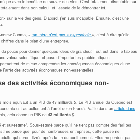
omique avec le bénéfice de sauver des vies. C’est totalement discutable sur
totalement dans son calcul, et j’essaie de le démontrer ici.
ix sur la vie des gens. D’abord, j’en suis incapable. Ensuite, c’est une
e.
, Andrew Cuomo, «
ma mère n’est pas «
expendable
», c’est-à-dire qu’elle
hiffres dans le bilan d’une entreprise.
s du pouce pour donner quelques idées de grandeur. Tout est dans le tableau
ne valeur scientifique, et pose d’importantes problématiques
s permettent de mieux comprendre les conséquences économiques d’une
e l’arrêt des activités économiques non-essentielles.
se des activités économiques non-
is mois équivaut à un PIB de 43 milliards $. Le PIB annuel du Québec est
conomie est actuellement à l’arrêt selon Francis Vaille dans un
article dans
mois, cela donne un PIB de
43 milliards $.
 et sur-estimé*. Sous-estimé parce qu’il ne tient pas compte des faillites
-estimé parce que, pour de nombreuses entreprises, cette pause ne
roduits qui seront livrés après la fin du confinement. Elles ne perdent pas