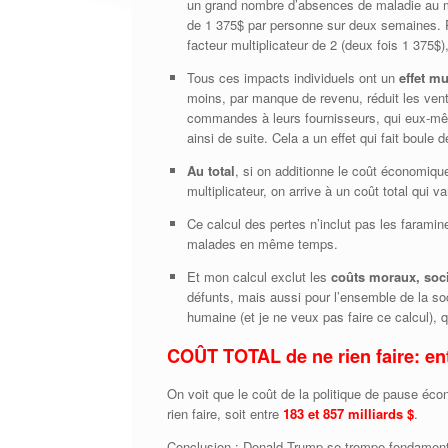
un grand nombre d’absences de maladie au m
de 1 375$ par personne sur deux semaines. Po
facteur multiplicateur de 2 (deux fois 1 375$
Tous ces impacts individuels ont un
effet m
moins, par manque de revenu, réduit les ve
commandes à leurs fournisseurs, qui eux-mê
ainsi de suite. Cela a un effet qui fait boule
Au total
, si on additionne le coût économique
multiplicateur, on arrive à un coût total qui v
Ce calcul des pertes n’inclut pas les farami
malades en même temps.
Et mon calcul exclut les
coûts moraux, soc
défunts, mais aussi pour l’ensemble de la so
humaine (et je ne veux pas faire ce calcul), 
COÛT TOTAL de ne rien faire: en
On voit que le coût de la politique de pause éc
rien faire, soit entre
183 et 857 milliards $
.
Conclusion : Donald Trump se trompe fondament