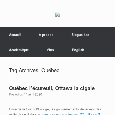
Menu
Skip to content
Accueil
À propos
Blogue éco
Académique
Vins
English
Tag Archives:
Québec
Québec l’écureuil, Ottawa la cigale
Posted on
14 avril 2020
Crise de la Covid-19 oblige, les gouvernements déversent des
milliards de dollars en
mesures extraordinaires
:
27 milliards $