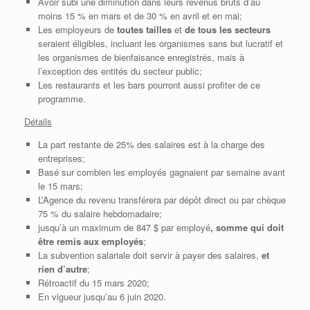
Avoir subi une diminution dans leurs revenus bruts d’au
moins 15 % en mars et de 30 % en avril et en mai;
Les employeurs de
toutes tailles
et
de tous les secteurs
seraient éligibles, incluant les organismes sans but lucratif et
les organismes de bienfaisance enregistrés, mais à
l’exception des entités du secteur public;
Les restaurants et les bars pourront aussi profiter de ce
programme.
Détails
La part restante de 25% des salaires est à la charge des
entreprises;
Basé sur combien les employés gagnaient par semaine avant
le 15 mars;
L’Agence du revenu transférera par dépôt direct ou par chèque
75 % du salaire hebdomadaire;
jusqu’à un maximum de 847 $ par employé
, somme qui doit
être remis aux employés
;
La subvention salariale doit servir à payer des salaires,
et
rien d’autre
;
Rétroactif du 15 mars 2020;
En vigueur jusqu’au 6 juin 2020.