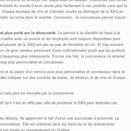
versité du monde d’avoir accès plus facilement à ces produits sans que la
. Chaque boutique de vins et d’alcools voudra se distinguer de la SAQ en
tablir sa niche dans le marché. Conclusion : la concurrence permet d’avoir
 et plus porté sur la découverte
. Le service à la clientèle de base à la
ueillis avec un sourire et les employés sont toujours disponibles pour
s employés de la SAQ ont peu ou pas de formation en vin. Et trop souvent,
vin (le gros vendeur provenant d’une multinationale) plutôt que les produits
nt beaucoup plus intéressants. Encore une fois, la concurrence va amener
ucoup plus personnalisé et connaisseur.
e et du plaisir d’un service plus plus personnalisé et connaisseur dans le
idéo ludiques sur des cavistes de bières, de whiskys et de vins en Europe:
out cela peut se résoudre par la concurrence.
 qu’il n’est en effet pas utile de privatiser la SAQ pour atteindre ces
défauts. Ils apprécient le fait d’avoir une succursale à proximité. La
sommateurs. Elle est présente dans les festivals et les événements
llars par année au gouvernement du Québec.