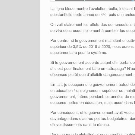
La ligne bleue montre l’évolution réelle, inclua
substantielle cette année de 4%, puis une croi
On voit clairement les effets des compressions 
servira donc essentiellement à combler les cou
Par contre, si le gouvernement maintient effec
supérieur de 3,5% de 2018 à 2020, nous aurons al
supplémentaire pour le système.
Si le gouvernement accorde autant d’importance 
si c’est pour finalement faire un rattrapage? N’a
dépenses plutôt que d’affaiblir dangereusement n
En fait, je soupçonne le gouvernement actuel de
en éducation / enseignement supérieur se mai
gouvernement, même pendant les années de restri
coupures nettes en éducation, mais aussi dans le
Par conséquent, si le gouvernement avait voulu dém
davantage dans d’autres postes budgétaires, dan
d’investissements dans le réseau.
Dans un monde globalisé et concurrentiel, le d