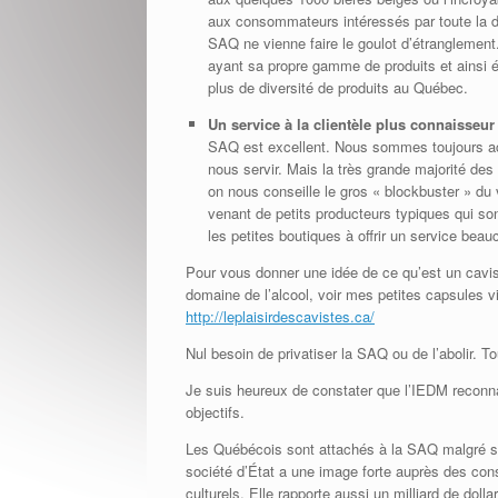
aux consommateurs intéressés par toute la di
SAQ ne vienne faire le goulot d’étranglement
ayant sa propre gamme de produits et ainsi é
plus de diversité de produits au Québec.
Un service à la clientèle plus connaisseur
SAQ est excellent. Nous sommes toujours acc
nous servir. Mais la très grande majorité de
on nous conseille le gros « blockbuster » du 
venant de petits producteurs typiques qui so
les petites boutiques à offrir un service bea
Pour vous donner une idée de ce qu’est un cavist
domaine de l’alcool, voir mes petites capsules v
http://leplaisirdescavistes.ca/
Nul besoin de privatiser la SAQ ou de l’abolir. T
Je suis heureux de constater que l’IEDM reconnaît
objectifs.
Les Québécois sont attachés à la SAQ malgré ses 
société d’État a une image forte auprès des con
culturels. Elle rapporte aussi un milliard de do