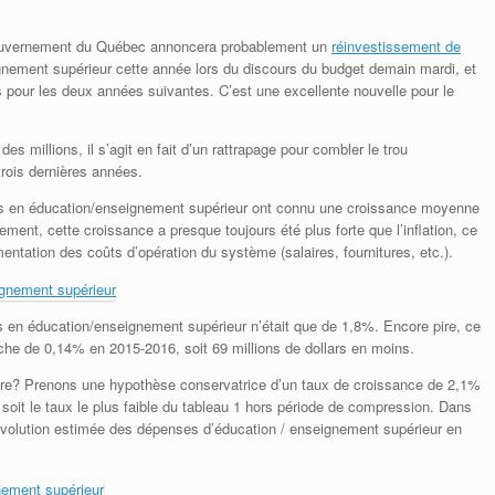
e gouvernement du Québec annoncera probablement un
réinvestissement de
gnement supérieur cette année lors du discours du budget demain mardi, et
pour les deux années suivantes. C’est une excellente nouvelle pour le
s millions, il s’agit en fait d’un rattrapage pour combler le trou
trois dernières années.
ses en éducation/enseignement supérieur ont connu une croissance moyenne
ment, cette croissance a presque toujours été plus forte que l’inflation, ce
entation des coûts d’opération du système (salaires, fournitures, etc.).
 en éducation/enseignement supérieur n’était que de 1,8%. Encore pire, ce
he de 0,14% en 2015-2016, soit 69 millions de dollars en moins.
aire? Prenons une hypothèse conservatrice d’un taux de croissance de 2,1%
oit le taux le plus faible du tableau 1 hors période de compression. Dans
l’évolution estimée des dépenses d’éducation / enseignement supérieur en