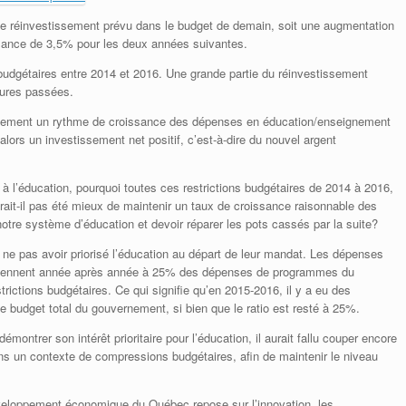
nt le réinvestissement prévu dans le budget de demain, soit une augmentation
ssance de 3,5% pour les deux années suivantes.
budgétaires entre 2014 et 2016. Une grande partie du réinvestissement
pures passées.
tivement un rythme de croissance des dépenses en éducation/enseignement
ors un investissement net positif, c’est-à-dire du nouvel argent
à l’éducation, pourquoi toutes ces restrictions budgétaires de 2014 à 2016,
urait-il pas été mieux de maintenir un taux de croissance raisonnable des
otre système d’éducation et devoir réparer les pots cassés par la suite?
 ne pas avoir priorisé l’éducation au départ de leur mandat. Les dépenses
ntiennent année après année à 25% des dépenses de programmes du
ctions budgétaires. Ce qui signifie qu’en 2015-2016, il y a eu des
 budget total du gouvernement, si bien que le ratio est resté à 25%.
ontrer son intérêt prioritaire pour l’éducation, il aurait fallu couper encore
s un contexte de compressions budgétaires, afin de maintenir le niveau
éveloppement économique du Québec repose sur l’innovation, les