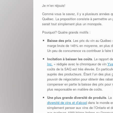
Je m’en réjouis!
Comme vous le savez, il y a plusieurs années q
Québec. La proposition consiste à permettre un p
serait tout simplement plus un monopole.
Pourquoi? Quatre grands motifs :
Baisse des prix
. Les prix du vin au Québec
marge brute de 145% en moyenne, en plus de 
Un peu de concurrence va contribuer à faire b
Incitation à baisser les coûts
. Le rapport d
Inc.
» rédigée avec le chroniqueur de vin
Yve
coûts de la SAQ est très élevée. En particuli
auprès des producteurs. Étant l’un des plus 
pouvoir de négociation pour obtenir des rabai
compenser en partie la baisse des prix pour m
plus responsable en matière de coûts.
Une plus grande diversité de produits
. La
diversité de vins et d’alcool
dans le monde est
simplement penser aux vins de l’Ontario et d
aux quelques 1000 bières belges ou l’incroya