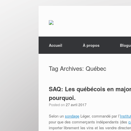
Menu
Skip to content
Accueil
À propos
Blogu
Tag Archives:
Québec
SAQ: Les québécois en majori
pourquoi.
Posted on
27 avril 2017
Selon un
sondage
Léger, commandé par l’
Instit
pour que des commerçants indépendants (des
c
importer librement les vins et les vendre direc