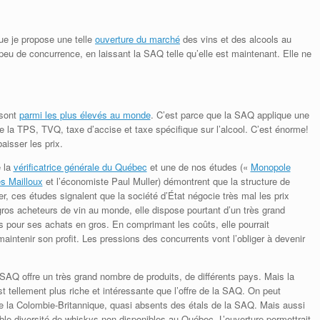
ue je propose une telle
ouverture du marché
des vins et des alcools au
eu de concurrence, en laissant la SAQ telle qu’elle est maintenant. Elle ne
 sont
parmi les plus élevés au monde
. C’est parce que la SAQ applique une
la TPS, TVQ, taxe d’accise et taxe spécifique sur l’alcool. C’est énorme!
aisser les prix.
e la
vérificatrice générale du Québec
et une de nos études («
Monopole
s Mailloux
et l’économiste Paul Muller) démontrent que la structure de
er, ces études signalent que la société d’État négocie très mal les prix
gros acheteurs de vin au monde, elle dispose pourtant d’un très grand
s pour ses achats en gros. En comprimant les coûts, elle pourrait
aintenir son profit. Les pressions des concurrents vont l’obliger à devenir
 SAQ offre un très grand nombre de produits, de différents pays. Mais la
 tellement plus riche et intéressante que l’offre de la SAQ. On peut
e la Colombie-Britannique, quasi absents des étals de la SAQ. Mais aussi
ble diversité de whiskys non disponibles au Québec. L’ouverture permettrait