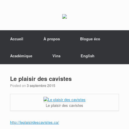
Menu
Skip to content
Accueil
À propos
Blogue éco
Académique
Vins
English
Le plaisir des cavistes
Posted on
3 septembre 2015
Le plaisir des cavistes
http://leplaisirdescavistes.ca/