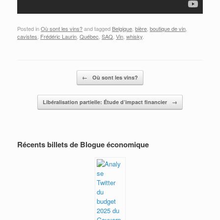
Posted in
Où sont les vins?
and tagged
Belgique
,
bière
,
boutique de vin
,
cavistes
,
Frédéric Laurin
,
Québec
,
SAQ
,
Vin
,
whisky
.
Post navigation
←
Où sont les vins?
Libéralisation partielle: Étude d’impact financier
→
Récents billets de Blogue économique