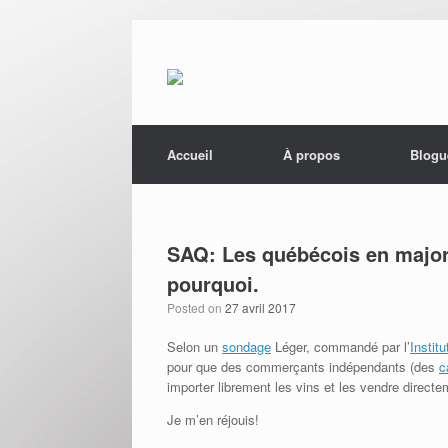
Menu
Skip to content
Accueil
À propos
Blogu
SAQ: Les québécois en majori
pourquoi.
Posted on
27 avril 2017
Selon un
sondage
Léger, commandé par l’
Instit
pour que des commerçants indépendants (des
c
importer librement les vins et les vendre direc
Je m’en réjouis!