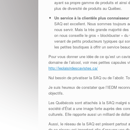
ayant sa propre gamme de produits et ainsi é
plus de diversité de produits au Québec.
Un service à la clientèle plus connaisseur
SAQ est excellent. Nous sommes toujours acc
nous servir. Mais la très grande majorité de
on nous conseille le gros « blockbuster » du 
venant de petits producteurs typiques qui so
les petites boutiques à offrir un service bea
Pour vous donner une idée de ce qu’est un cavist
domaine de l’alcool, voir mes petites capsules v
http://leplaisirdescavistes.ca/
Nul besoin de privatiser la SAQ ou de l’abolir. T
Je suis heureux de constater que l’IEDM reconnaît
objectifs.
Les Québécois sont attachés à la SAQ malgré ses 
société d’État a une image forte auprès des con
culturels. Elle rapporte aussi un milliard de do
Aussi, le réseau de la SAQ est présent partout 
de ce réseau est important afin d’assurer une d