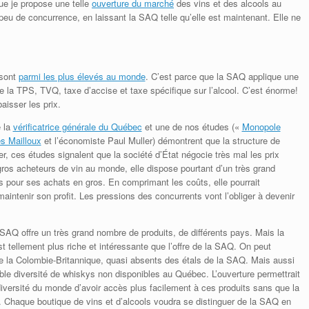
ue je propose une telle
ouverture du marché
des vins et des alcools au
eu de concurrence, en laissant la SAQ telle qu’elle est maintenant. Elle ne
 sont
parmi les plus élevés au monde
. C’est parce que la SAQ applique une
la TPS, TVQ, taxe d’accise et taxe spécifique sur l’alcool. C’est énorme!
aisser les prix.
e la
vérificatrice générale du Québec
et une de nos études («
Monopole
s Mailloux
et l’économiste Paul Muller) démontrent que la structure de
er, ces études signalent que la société d’État négocie très mal les prix
gros acheteurs de vin au monde, elle dispose pourtant d’un très grand
s pour ses achats en gros. En comprimant les coûts, elle pourrait
aintenir son profit. Les pressions des concurrents vont l’obliger à devenir
 SAQ offre un très grand nombre de produits, de différents pays. Mais la
 tellement plus riche et intéressante que l’offre de la SAQ. On peut
e la Colombie-Britannique, quasi absents des étals de la SAQ. Mais aussi
ble diversité de whiskys non disponibles au Québec. L’ouverture permettrait
versité du monde d’avoir accès plus facilement à ces produits sans que la
. Chaque boutique de vins et d’alcools voudra se distinguer de la SAQ en