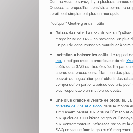
Comme vous le savez, il y a plusieurs années q
Québec. La proposition consiste à permettre un p
serait tout simplement plus un monopole.
Pourquoi? Quatre grands motifs :
Baisse des prix
. Les prix du vin au Québec
marge brute de 145% en moyenne, en plus de 
Un peu de concurrence va contribuer à faire b
Incitation à baisser les coûts
. Le rapport d
Inc.
» rédigée avec le chroniqueur de vin
Yve
coûts de la SAQ est très élevée. En particuli
auprès des producteurs. Étant l’un des plus 
pouvoir de négociation pour obtenir des rabai
compenser en partie la baisse des prix pour m
plus responsable en matière de coûts.
Une plus grande diversité de produits
. La
diversité de vins et d’alcool
dans le monde est
simplement penser aux vins de l’Ontario et d
aux quelques 1000 bières belges ou l’incroya
aux consommateurs intéressés par toute la di
SAQ ne vienne faire le goulot d’étranglement