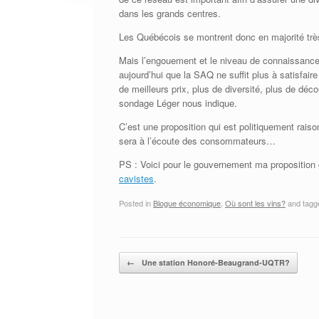
dans les grands centres.
Les Québécois se montrent donc en majorité très 
Mais l’engouement et le niveau de connaissances 
aujourd’hui que la SAQ ne suffit plus à satisfaire
de meilleurs prix, plus de diversité, plus de dé
sondage Léger nous indique.
C’est une proposition qui est politiquement rai
sera à l’écoute des consommateurs…
PS : Voici pour le gouvernement ma proposition
cavistes
.
Posted in
Blogue économique
,
Où sont les vins?
and tag
Post navigation
←
Une station Honoré-Beaugrand-UQTR?