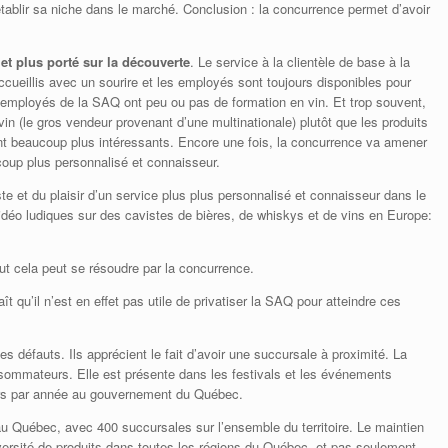
tablir sa niche dans le marché. Conclusion : la concurrence permet d’avoir
 et plus porté sur la découverte
. Le service à la clientèle de base à la
ueillis avec un sourire et les employés sont toujours disponibles pour
s employés de la SAQ ont peu ou pas de formation en vin. Et trop souvent,
vin (le gros vendeur provenant d’une multinationale) plutôt que les produits
nt beaucoup plus intéressants. Encore une fois, la concurrence va amener
ucoup plus personnalisé et connaisseur.
e et du plaisir d’un service plus plus personnalisé et connaisseur dans le
idéo ludiques sur des cavistes de bières, de whiskys et de vins en Europe:
out cela peut se résoudre par la concurrence.
 qu’il n’est en effet pas utile de privatiser la SAQ pour atteindre ces
défauts. Ils apprécient le fait d’avoir une succursale à proximité. La
sommateurs. Elle est présente dans les festivals et les événements
llars par année au gouvernement du Québec.
au Québec, avec 400 succursales sur l’ensemble du territoire. Le maintien
iversité de produits dans toutes les régions du Québec, et pas seulement