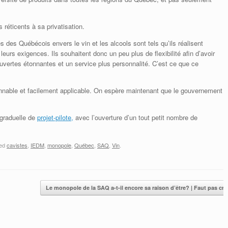
réticents à sa privatisation.
des Québécois envers le vin et les alcools sont tels qu’ils réalisent
 leurs exigences. Ils souhaitent donc un peu plus de flexibilité afin d’avoir
couvertes étonnantes et un service plus personnalité. C’est ce que ce
sonnable et facilement applicable. On espère maintenant que le gouvernement
 graduelle de
projet-pilote,
avec l’ouverture d’un tout petit nombre de
ged
cavistes
,
IEDM
,
monopole
,
Québec
,
SAQ
,
Vin
.
Le monopole de la SAQ a-t-il encore sa raison d’être? | Faut pas c