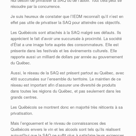
Nul besoin de privatiser la SAQ ou de l’abolir. Tout cela peut se
résoudre par la concurrence.
Je suis heureux de constater que l’IEDM reconnaît qu’il n’est en
effet pas utile de privatiser la SAQ pour atteindre ces objectifs.
Les Québécois sont attachés à la SAQ malgré ses défauts. Ils
apprécient le fait d’avoir une succursale à proximité. La société
d’État a une image forte auprès des consommateurs. Elle est
présente dans les festivals et les événements culturels. Elle
rapporte aussi un milliard de dollars par année au gouvernement
du Québec.
Aussi, le réseau de la SAQ est présent partout au Québec, avec
400 succursales sur l’ensemble du territoire. Le maintien de ce
réseau est important afin d’assurer une diversité de produits
dans toutes les régions du Québec, et pas seulement dans les
grands centres.
Les Québécois se montrent donc en majorité très réticents à sa
privatisation.
Mais l’engouement et le niveau de connaissances des
Québécois envers le vin et les alcools sont tels qu’ils réalisent
aujourd’hui que la SAQ ne suffit plus à satisfaire leurs exigences.