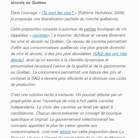
alcools au Québec
Dans l’ouvrage «
Où sont les vins?
» (Éditions Hurtubise, 2009),
je proposais une libéralisation partielle du marché québécois.
Cette proposition consiste à autoriser
de
petites
boutiques de vin
(appelées «
cavistes
« ) à importer, distribuer et vendre librement
les vins et alcools au Québec. Ce réseau de cavistes permettrait
d’offrir aux consommateurs québécois une plus grande diversité
de vins et alcools, à des prix plus abordables (
SAQ: des prix très
élevés
), ainsi qu’un service à la clientèle dynamique et
personnalisé favorisant l’essor de la qualité et de la gastronomie
au Québec. La concurrence permettrait une baisse des prix et
inciterait la SAQ à devenir plus efficiente et à diminuer ses coûts
de production.
C’est une solution facile à instaurer. On pourrait débuter par un
projet-pilote avec l’ouverture de cinq à huit petits cavistes
indépendants. Le choix des cavistes se ferait par appel à
candidatures. Chacun devra présenter un concept de boutique
spécifique et original. Le gouvernement sélectionnerait les
concepts apportant le plus de valeur ajoutée aux
consommateurs. (voir mon
article
sur cette proposition dans La
Presse). Un peu à l’image du projet-pilote de la ville de Montréal