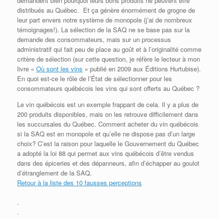
demandent bien pourquoi leurs bons produits ne peuvent être
distribués au Québec. Et ça génère énormément de grogne de
leur part envers notre système de monopole (j’ai de nombreux
témoignages!). La sélection de la SAQ ne se base pas sur la
demande des consommateurs, mais sur un processus
administratif qui fait peu de place au goût et à l’originalité comme
critère de sélection (sur cette question, je réfère le lecteur à mon
livre «
Où sont les vins
» publié en 2009 aux Éditions Hurtubise).
En quoi est-ce le rôle de l’État de sélectionner pour les
consommateurs québécois les vins qui sont offerts au Québec ?
Le vin québécois est un exemple frappant de cela. Il y a plus de
200 produits disponibles, mais on les retrouve difficilement dans
les succursales du Québec. Comment acheter du vin québécois
si la SAQ est en monopole et qu’elle ne dispose pas d’un large
choix? C’est la raison pour laquelle le Gouvernement du Québec
a adopté la loi 88 qui permet aux vins québécois d’être vendus
dans des épiceries et des dépanneurs, afin d’échapper au goulot
d’étranglement de la SAQ.
Retour à la liste des 10 fausses perceptions
.
.