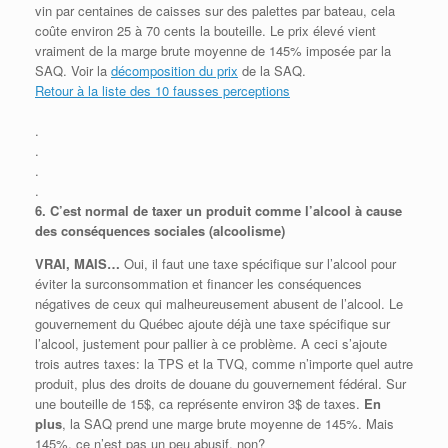
vin par centaines de caisses sur des palettes par bateau, cela
coûte environ 25 à 70 cents la bouteille. Le prix élevé vient
vraiment de la marge brute moyenne de 145% imposée par la
SAQ. Voir la
décomposition du prix
de la SAQ.
Retour à la liste des 10 fausses perceptions
.
.
.
.
6.
C’est normal de taxer un produit comme l’alcool à cause
des conséquences sociales (alcoolisme)
VRAI, MAIS…
Oui, il faut une taxe spécifique sur l’alcool pour
éviter la surconsommation et financer les conséquences
négatives de ceux qui malheureusement abusent de l’alcool. Le
gouvernement du Québec ajoute déjà une taxe spécifique sur
l’alcool, justement pour pallier à ce problème. A ceci s’ajoute
trois autres taxes: la TPS et la TVQ, comme n’importe quel autre
produit, plus des droits de douane du gouvernement fédéral. Sur
une bouteille de 15$, ca représente environ 3$ de taxes.
En
plus
, la SAQ prend une marge brute moyenne de 145%. Mais
145%, ce n’est pas un peu abusif, non?