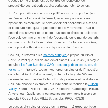
d’éducation, d’universités, de centres de recherche, de
productivité des entreprises, d’exportations, etc. Excellent!
Et c’est peut-être le seul leader politique issu d’un parti majeur
au Québec à lier aussi clairement, avec éloquence et sans
hypocrisie électoraliste, le développement économique aux arts
et la culture ainsi qu’à la protection de l’environnement. Car on
entend trop souvent cette petite musique de droite qui présente
l’écologie comme un ennemi de l’économie ou le monde des arts
comme un club d’artistes gâtés vivant au crochet de la société,
au mépris des théories économiques les plus récentes.
Ceci dit, je reformule les
mêmes critiques
à propos du Projet
Saint-Laurent que lors de son dévoilement il y a un an (un blogue
intitulé
« Le Plan Sud de la CAQ : beaucoup de silicone, peu de
valley…
»). François Legault veut créer un cluster de l’innovation
dans la Vallée du Saint-Laurent, un territoire long de 500 km. Il
ne semble pas comprendre la notion de proximité et de distance.
Son livre abonde d’exemples à suivre dans le monde : la
Silicon
Valley
, Boston, Helsinki, Tel-Aviv, Barcelone, Cambridge, Bilbao,
Anvers, etc. Quelle est la caractéristique commune à tous ces
endroits? Ce sont des VILLES, pas des PROVINCES!
Le succès d’un cluster repose sur la
proximité géographique