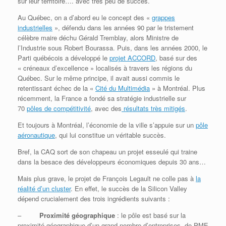
sur leur territoire…. avec très peu de succès.
Au Québec, on a d’abord eu le concept des «
grappes
industrielles
», défendu dans les années 90 par le tristement
célèbre maire déchu Gérald Tremblay, alors Ministre de
l’Industrie sous Robert Bourassa. Puis, dans les années 2000, le
Parti québécois a développé le
projet ACCORD
, basé sur des
« créneaux d’excellence » localisés à travers les régions du
Québec. Sur le même principe, il avait aussi commis le
retentissant échec de la «
Cité du Multimédia
» à Montréal. Plus
récemment, la France a fondé sa stratégie industrielle sur
70
pôles de compétitivité
, avec des
résultats très mitigés
.
Et toujours à Montréal, l’économie de la ville s’appuie sur un
pôle
aéronautique
, qui lui constitue un véritable succès.
Bref, la CAQ sort de son chapeau un projet esseulé qui traine
dans la besace des développeurs économiques depuis 30 ans…
Mais plus grave, le projet de François Legault ne colle pas à
la
réalité d’un cluster
. En effet, le succès de la Silicon Valley
dépend crucialement des trois ingrédients suivants :
–
Proximité géographique
: le pôle est basé sur la
proximité géographique d’un grand nombre d’entreprises, de PME