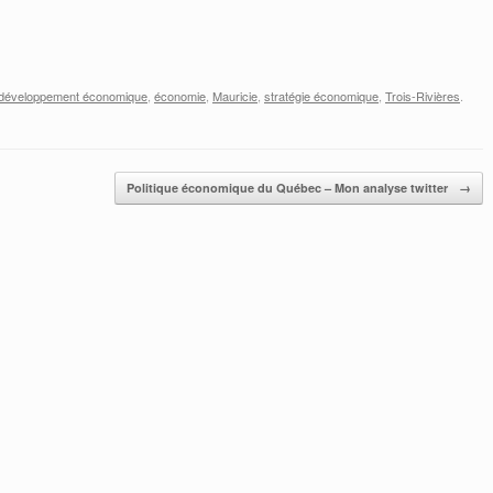
développement économique
,
économie
,
Mauricie
,
stratégie économique
,
Trois-Rivières
.
Politique économique du Québec – Mon analyse twitter
→