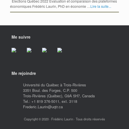
Élections Québec 2022 Évaluation et comparaison des plateformes
économiques Frédéric Laurin, PhD en économie …
Lire la suite...
Me suivre
Me rejoindre
Université du Québec à Trois-Rivières
3351 Boul. des Forges, C.P. 500
Trois-Rivières (Québec), G9A 5H7, Canada
Tel.: +1 819 376-5011, ext. 3118
Frederic.Laurin@uqtr.ca
Copyright © 2020 · Frédéric Laurin · Tous droits réservés