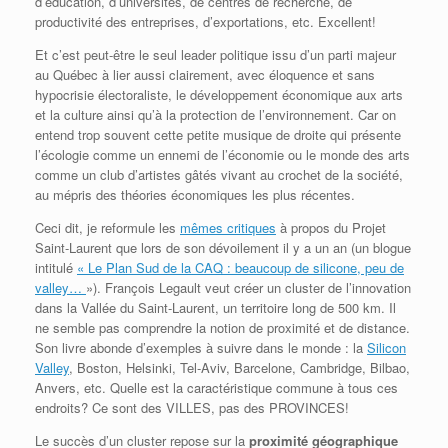
d’éducation, d’universités, de centres de recherche, de
productivité des entreprises, d’exportations, etc. Excellent!
Et c’est peut-être le seul leader politique issu d’un parti majeur
au Québec à lier aussi clairement, avec éloquence et sans
hypocrisie électoraliste, le développement économique aux arts
et la culture ainsi qu’à la protection de l’environnement. Car on
entend trop souvent cette petite musique de droite qui présente
l’écologie comme un ennemi de l’économie ou le monde des arts
comme un club d’artistes gâtés vivant au crochet de la société,
au mépris des théories économiques les plus récentes.
Ceci dit, je reformule les
mêmes critiques
à propos du Projet
Saint-Laurent que lors de son dévoilement il y a un an (un blogue
intitulé
« Le Plan Sud de la CAQ : beaucoup de silicone, peu de
valley…
»). François Legault veut créer un cluster de l’innovation
dans la Vallée du Saint-Laurent, un territoire long de 500 km. Il
ne semble pas comprendre la notion de proximité et de distance.
Son livre abonde d’exemples à suivre dans le monde : la
Silicon
Valley
, Boston, Helsinki, Tel-Aviv, Barcelone, Cambridge, Bilbao,
Anvers, etc. Quelle est la caractéristique commune à tous ces
endroits? Ce sont des VILLES, pas des PROVINCES!
Le succès d’un cluster repose sur la
proximité géographique