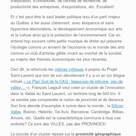
d’éducation, d’universités, de centres de recherche, de
productivité des entreprises, d’exportations, etc. Excellent!
Et c’est peut-être le seul leader politique issu d’un parti majeur
au Québec à lier aussi clairement, avec éloquence et sans
hypocrisie électoraliste, le développement économique aux arts
et la culture ainsi qu’à la protection de l’environnement. Car on
entend trop souvent cette petite musique de droite qui présente
l’écologie comme un ennemi de l’économie ou le monde des arts
comme un club d’artistes gâtés vivant au crochet de la société,
au mépris des théories économiques les plus récentes.
Ceci dit, je reformule les
mêmes critiques
à propos du Projet
Saint-Laurent que lors de son dévoilement il y a un an (un blogue
intitulé
« Le Plan Sud de la CAQ : beaucoup de silicone, peu de
valley…
»). François Legault veut créer un cluster de l’innovation
dans la Vallée du Saint-Laurent, un territoire long de 500 km. Il
ne semble pas comprendre la notion de proximité et de distance.
Son livre abonde d’exemples à suivre dans le monde : la
Silicon
Valley
, Boston, Helsinki, Tel-Aviv, Barcelone, Cambridge, Bilbao,
Anvers, etc. Quelle est la caractéristique commune à tous ces
endroits? Ce sont des VILLES, pas des PROVINCES!
Le succès d’un cluster repose sur la
proximité géographique