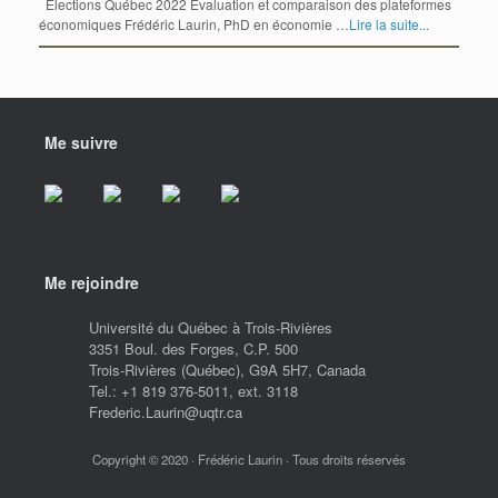
Élections Québec 2022 Évaluation et comparaison des plateformes
économiques Frédéric Laurin, PhD en économie …
Lire la suite...
Me suivre
Me rejoindre
Université du Québec à Trois-Rivières
3351 Boul. des Forges, C.P. 500
Trois-Rivières (Québec), G9A 5H7, Canada
Tel.: +1 819 376-5011, ext. 3118
Frederic.Laurin@uqtr.ca
Copyright © 2020 · Frédéric Laurin · Tous droits réservés