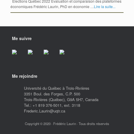
Élections Québec 2022 Évaluation et comparaison des plateformes
économiques Frédéric Laurin, PhD en économie …
Lire la suite...
Me suivre
Me rejoindre
Université du Québec à Trois-Rivières
3351 Boul. des Forges, C.P. 500
Trois-Rivières (Québec), G9A 5H7, Canada
Tel.: +1 819 376-5011, ext. 3118
Frederic.Laurin@uqtr.ca
Copyright © 2020 · Frédéric Laurin · Tous droits réservés