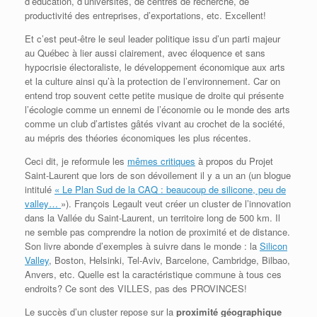
d’éducation, d’universités, de centres de recherche, de
productivité des entreprises, d’exportations, etc. Excellent!
Et c’est peut-être le seul leader politique issu d’un parti majeur
au Québec à lier aussi clairement, avec éloquence et sans
hypocrisie électoraliste, le développement économique aux arts
et la culture ainsi qu’à la protection de l’environnement. Car on
entend trop souvent cette petite musique de droite qui présente
l’écologie comme un ennemi de l’économie ou le monde des arts
comme un club d’artistes gâtés vivant au crochet de la société,
au mépris des théories économiques les plus récentes.
Ceci dit, je reformule les
mêmes critiques
à propos du Projet
Saint-Laurent que lors de son dévoilement il y a un an (un blogue
intitulé
« Le Plan Sud de la CAQ : beaucoup de silicone, peu de
valley…
»). François Legault veut créer un cluster de l’innovation
dans la Vallée du Saint-Laurent, un territoire long de 500 km. Il
ne semble pas comprendre la notion de proximité et de distance.
Son livre abonde d’exemples à suivre dans le monde : la
Silicon
Valley
, Boston, Helsinki, Tel-Aviv, Barcelone, Cambridge, Bilbao,
Anvers, etc. Quelle est la caractéristique commune à tous ces
endroits? Ce sont des VILLES, pas des PROVINCES!
Le succès d’un cluster repose sur la
proximité géographique