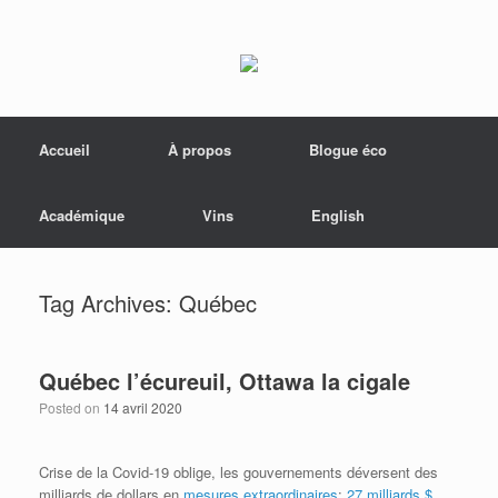
Menu
Skip to content
Accueil
À propos
Blogue éco
Académique
Vins
English
Tag Archives:
Québec
Québec l’écureuil, Ottawa la cigale
Posted on
14 avril 2020
Crise de la Covid-19 oblige, les gouvernements déversent des
milliards de dollars en
mesures extraordinaires
:
27 milliards $