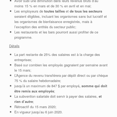
Avoir subi une diminution dans leurs revenus bruts d’au
moins 15 % en mars et de 30 % en avril et en mai;
Les employeurs de
toutes tailles
et
de tous les secteurs
seraient éligibles, incluant les organismes sans but lucratif et
les organismes de bienfaisance enregistrés, mais à
l’exception des entités du secteur public;
Les restaurants et les bars pourront aussi profiter de ce
programme.
Détails
La part restante de 25% des salaires est à la charge des
entreprises;
Basé sur combien les employés gagnaient par semaine avant
le 15 mars;
L’Agence du revenu transférera par dépôt direct ou par chèque
75 % du salaire hebdomadaire;
jusqu’à un maximum de 847 $ par employé
, somme qui doit
être remis aux employés
;
La subvention salariale doit servir à payer des salaires,
et
rien d’autre
;
Rétroactif du 15 mars 2020;
En vigueur jusqu’au 6 juin 2020.