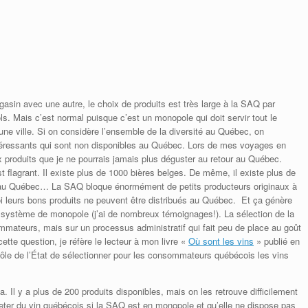
l
sin avec une autre, le choix de produits est très large à la SAQ par
ols. Mais c’est normal puisque c’est un monopole qui doit servir tout le
une ville. Si on considère l’ensemble de la diversité au Québec, on
 intéressants qui sont non disponibles au Québec. Lors de mes voyages en
x produits que je ne pourrais jamais plus déguster au retour au Québec.
est flagrant. Il existe plus de 1000 bières belges. De même, il existe plus de
 au Québec… La SAQ bloque énormément de petits producteurs originaux à
i leurs bons produits ne peuvent être distribués au Québec. Et ça génère
 système de monopole (j’ai de nombreux témoignages!). La sélection de la
teurs, mais sur un processus administratif qui fait peu de place au goût
cette question, je réfère le lecteur à mon livre «
Où sont les vins
» publié en
rôle de l’État de sélectionner pour les consommateurs québécois les vins
 Il y a plus de 200 produits disponibles, mais on les retrouve difficilement
er du vin québécois si la SAQ est en monopole et qu’elle ne dispose pas