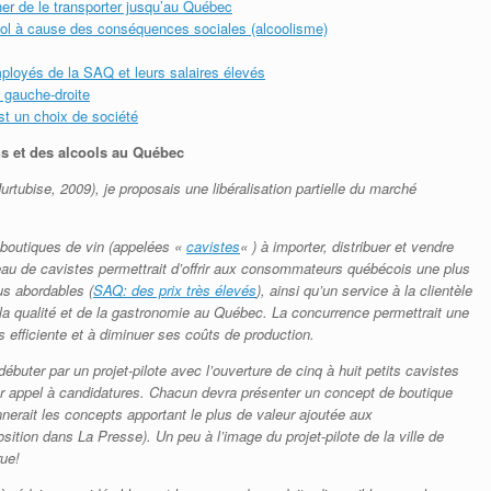
her de le transporter jusqu’au Québec
cool à cause des conséquences sociales (alcoolisme)
ployés de la SAQ et leurs salaires élevés
 gauche-droite
st un choix de société
ns et des alcools au Québec
urtubise, 2009), je proposais une libéralisation partielle du marché
boutiques de vin (appelées «
cavistes
« ) à importer, distribuer et vendre
eau de cavistes permettrait d’offrir aux consommateurs québécois une plus
lus abordables (
SAQ: des prix très élevés
), ainsi qu’un service à la clientèle
 la qualité et de la gastronomie au Québec. La concurrence permettrait une
us efficiente et à diminuer ses coûts de production.
 débuter par un projet-pilote avec l’ouverture de cinq à huit petits cavistes
ar appel à candidatures. Chacun devra présenter un concept de boutique
nnerait les concepts apportant le plus de valeur ajoutée aux
sition dans La Presse). Un peu à l’image du projet-pilote de la ville de
rue!