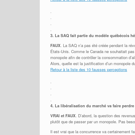
.
.
.
.
3.
La SAQ fait partie du modèle québécois héri
FAUX
. La SAQ n’a pas été créée pendant la révol
États-Unis. Comme le Canada ne souhaitait pas su
monopole afin de contrôler la consommation d’alcoo
Alors, quelle est la justification d’un monopole d
Retour à la liste des 10 fausses perceptions
.
.
.
.
4.
La libéralisation du marché va faire perd
VRAI et FAUX
. D’abord, la question des revenu
plutôt que de passer par un monopole. Pas besoi
Il est vrai que la concurrence va certainement fai