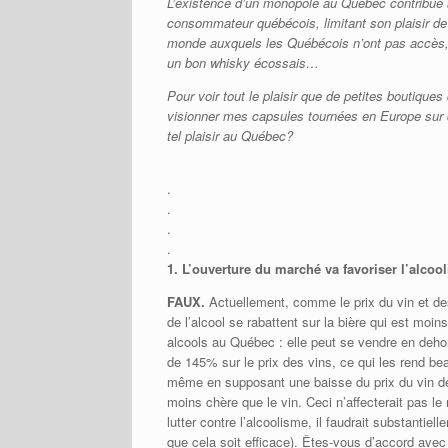
L’existence d’un monopole au Québec contribue 
consommateur québécois, limitant son plaisir de l
monde auxquels les Québécois n’ont pas accès, 
un bon whisky écossais…
Pour voir tout le plaisir que de petites boutique
visionner mes capsules tournées en Europe sur 
tel plaisir au Québec?
.
.
.
.
1.
L’ouverture du marché va favoriser l’alco
FAUX.
Actuellement, comme le prix du vin et de
de l’alcool se rabattent sur la bière qui est moins
alcools au Québec : elle peut se vendre en de
de 145% sur le prix des vins, ce qui les rend be
même en supposant une baisse du prix du vin de 3
moins chère que le vin. Ceci n’affecterait pas le
lutter contre l’alcoolisme, il faudrait substantie
que cela soit efficace). Êtes-vous d’accord avec