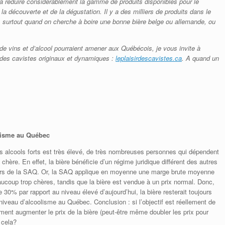
à réduire considérablement la gamme de produits disponibles pour le
a découverte et de la dégustation. Il y a des milliers de produits dans le
surtout quand on cherche à boire une bonne bière belge ou allemande, ou
s de vins et d’alcool pourraient amener aux Québécois, je vous invite à
des cavistes originaux et dynamiques :
leplaisirdescavistes.ca
. A quand un
olisme au Québec
s alcools forts est très élevé, de très nombreuses personnes qui dépendent
 chère. En effet, la bière bénéficie d’un régime juridique différent des autres
hors de la SAQ. Or, la SAQ applique en moyenne une marge brute moyenne
aucoup trop chères, tandis que la bière est vendue à un prix normal. Donc,
0% par rapport au niveau élevé d’aujourd’hui, la bière resterait toujours
 niveau d’alcoolisme au Québec. Conclusion : si l’objectif est réellement de
llement augmenter le prix de la bière (peut-être même doubler les prix pour
 cela?