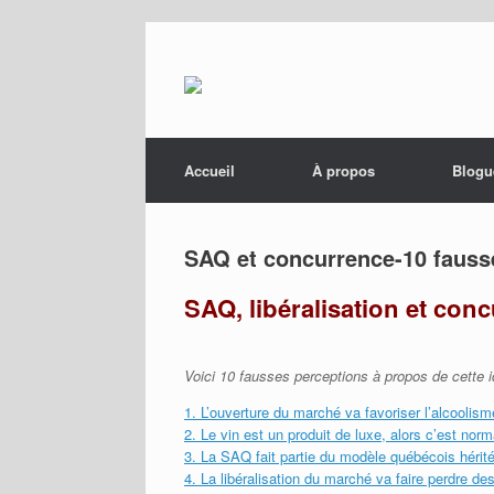
Menu
Skip to content
Accueil
À propos
Blogu
SAQ et concurrence-10 fauss
SAQ, libéralisation et con
Voici 10 fausses perceptions à propos de cette idé
1. L’ouverture du marché va favoriser l’alcooli
2. Le vin est un produit de luxe, alors c’est norm
3. La SAQ fait partie du modèle québécois héritée
4. La libéralisation du marché va faire perdre d