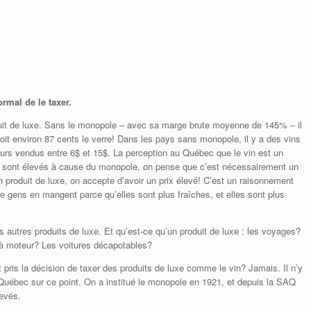
ormal de le taxer.
uit de luxe. Sans le monopole – avec sa marge brute moyenne de 145% – il
 soit environ 87 cents le verre! Dans les pays sans monopole, il y a des vins
ours vendus entre 6$ et 15$. La perception au Québec que le vin est un
x sont élevés à cause du monopole, on pense que c’est nécessairement un
 produit de luxe, on accepte d’avoir un prix élevé! C’est un raisonnement
e gens en mangent parce qu’elles sont plus fraîches, et elles sont plus
les autres produits de luxe. Et qu’est-ce qu’un produit de luxe : les voyages?
 à moteur? Les voitures décapotables?
pris la décision de taxer des produits de luxe comme le vin? Jamais. Il n’y
Québec sur ce point. On a institué le monopole en 1921, et depuis la SAQ
levés.