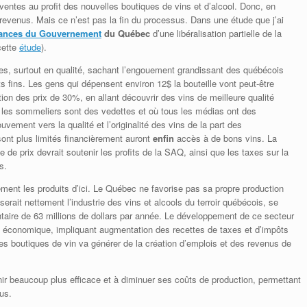
entes au profit des nouvelles boutiques de vins et d’alcool. Donc, en
revenus. Mais ce n’est pas la fin du processus. Dans une étude que j’ai
inances du Gouvernement
du Québec
d’une libéralisation partielle de la
cette
étude
).
tes, surtout en qualité, sachant l’engouement grandissant des québécois
ts fins. Les gens qui dépensent environ 12$ la bouteille vont peut-être
n des prix de 30%, en allant découvrir des vins de meilleure qualité
 les sommeliers sont des vedettes et où tous les médias ont des
vement vers la qualité et l’originalité des vins de la part des
nt plus limités financièrement auront
enfin
accès à de bons vins. La
 de prix devrait soutenir les profits de la SAQ, ainsi que les taxes sur la
s.
ent les produits d’ici. Le Québec ne favorise pas sa propre production
iserait nettement l’industrie des vins et alcools du terroir québécois, se
taire de 63 millions de dollars par année. Le développement de ce secteur
ité économique, impliquant augmentation des recettes de taxes et d’impôts
es boutiques de vin va générer de la création d’emplois et des revenus de
r beaucoup plus efficace et à diminuer ses coûts de production, permettant
us.