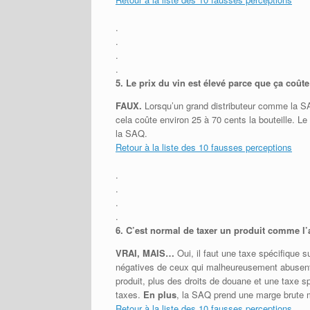
.
.
.
.
5.
Le prix du vin est élevé parce que ça coût
FAUX.
Lorsqu’un grand distributeur comme la SA
cela coûte environ 25 à 70 cents la bouteille. 
la SAQ.
Retour à la liste des 10 fausses perceptions
.
.
.
.
6.
C’est normal de taxer un produit comme l’
VRAI, MAIS…
Oui, il faut une taxe spécifique 
négatives de ceux qui malheureusement abusent 
produit, plus des droits de douane et une taxe sp
taxes.
En plus
, la SAQ prend une marge brute 
Retour à la liste des 10 fausses perceptions