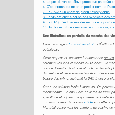
5. Le prix du vin est élevé parce que ça coûte c
6. C’est normal de taxer un produit comme l’al
7. La SAQ a un choix de produit exceptionnel
8. Le vin est cher à cause des syndicats des em
9. La SAQ, c’est nécessairement une opposition
10. Avoir des prix élevés avec un monopole, c’e
Une libéralisation partielle du marché des vi
Dans l’ouvrage «
Où sont les vins?
» (Éditions H
québécois.
Cette proposition consiste à autoriser
de
petites
librement les vins et alcools au Québec. Ce rés
grande diversité de vins et alcools, à des prix p
dynamique et personnalisé favorisant l’essor de
baisse des prix et inciterait la SAQ à devenir pl
C’est une solution facile à instaurer. On pourrait
indépendants. Le choix des cavistes se ferait p
spécifique et original. Le gouvernement sélectio
consommateurs. (voir mon
article
sur cette propo
Montréal concernant les camions de cuisine de 