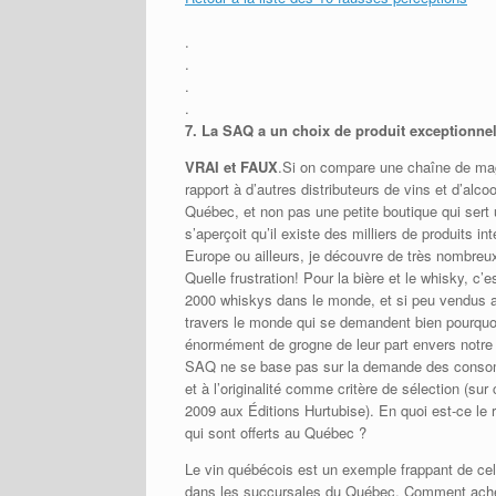
.
.
.
.
7.
La SAQ a un choix de produit exceptionne
VRAI et FAUX
.Si on compare une chaîne de maga
rapport à d’autres distributeurs de vins et d’alco
Québec, et non pas une petite boutique qui sert 
s’aperçoit qu’il existe des milliers de produits
Europe ou ailleurs, je découvre de très nombreu
Quelle frustration! Pour la bière et le whisky, c’
2000 whiskys dans le monde, et si peu vendus
travers le monde qui se demandent bien pourquo
énormément de grogne de leur part envers notre
SAQ ne se base pas sur la demande des consomma
et à l’originalité comme critère de sélection (sur 
2009 aux Éditions Hurtubise). En quoi est-ce le 
qui sont offerts au Québec ?
Le vin québécois est un exemple frappant de cela.
dans les succursales du Québec. Comment achet