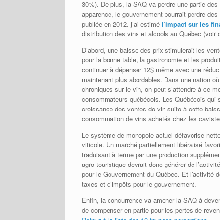
30%). De plus, la SAQ va perdre une partie des v
apparence, le gouvernement pourrait perdre des 
publiée en 2012, j’ai estimé
l’impact sur les f
distribution des vins et alcools au Québec (voir 
D’abord, une baisse des prix stimulerait les ven
pour la bonne table, la gastronomie et les produi
continuer à dépenser 12$ même avec une réductio
maintenant plus abordables. Dans une nation où
chroniques sur le vin, on peut s’attendre à ce mou
consommateurs québécois. Les Québécois qui so
croissance des ventes de vin suite à cette baisse
consommation de vins achetés chez les caviste
Le système de monopole actuel défavorise nettem
viticole. Un marché partiellement libéralisé favor
traduisant à terme par une production supplémen
agro-touristique devrait donc générer de l’activ
pour le Gouvernement du Québec. Et l’activité d
taxes et d’impôts pour le gouvernement.
Enfin, la concurrence va amener la SAQ à deveni
de compenser en partie pour les pertes de reven
Retour à la liste des 10 fausses perceptions