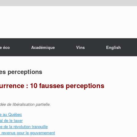
e éco
Académique
Vins
English
es perceptions
currence : 10 fausses perceptions
e de libéralisation partielle.
sme au Québec
al de le taxer
 de la révolution tranquille
es revenus pour le gouvernement