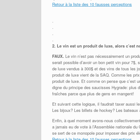
Retour à la liste des 10 fausses perceptions
.
.
.
.
2.
Le vin est un produit de luxe, alors c’est n
FAUX.
Le vin n’est pas nécessairement un prod
serait possible d’avoir un bon petit vin pour 7$,
de luxe vendus à 300$ et des vins de tous les j
produit de luxe vient de la SAQ. Comme les pri
produit de luxe. Et comme on pense que c’est un
digne du principe des saucisses Hygrade: plus d
fraîches parce que plus de gens en mangent!
Et suivant cette logique, il faudrait taxer aussi 
Les bijoux? Les billets de hockey? Les bateaux
Enfin, à quel moment avons-nous collectivement 
a jamais eu de vote à l’Assemblée nationale du 
se sert de ce monopole pour imposer des prix é
Retour à la liste des 10 fausses perceptions