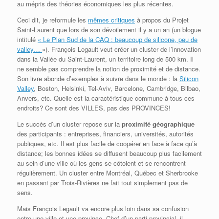
au mépris des théories économiques les plus récentes.
Ceci dit, je reformule les
mêmes critiques
à propos du Projet
Saint-Laurent que lors de son dévoilement il y a un an (un blogue
intitulé
« Le Plan Sud de la CAQ : beaucoup de silicone, peu de
valley…
»). François Legault veut créer un cluster de l’innovation
dans la Vallée du Saint-Laurent, un territoire long de 500 km. Il
ne semble pas comprendre la notion de proximité et de distance.
Son livre abonde d’exemples à suivre dans le monde : la
Silicon
Valley
, Boston, Helsinki, Tel-Aviv, Barcelone, Cambridge, Bilbao,
Anvers, etc. Quelle est la caractéristique commune à tous ces
endroits? Ce sont des VILLES, pas des PROVINCES!
Le succès d’un cluster repose sur la
proximité géographique
des participants : entreprises, financiers, universités, autorités
publiques, etc. Il est plus facile de coopérer en face à face qu’à
distance; les bonnes idées se diffusent beaucoup plus facilement
au sein d’une ville où les gens se côtoient et se rencontrent
régulièrement. Un cluster entre Montréal, Québec et Sherbrooke
en passant par Trois-Rivières ne fait tout simplement pas de
sens.
Mais François Legault va encore plus loin dans sa confusion
entre une ville et une province. Chef d’un parti provincial, il