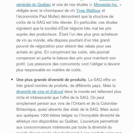
générale du Québec
et une de nos études («
Monopole Inc.
»
rédigée avec le chroniqueur de vin
Yves Mailloux
et
l’économiste Paul Muller) démontrent que la structure de
coûts de la SAQ est très élevée. En particulier, ces études
signalent que la société d’État négocie très mal les prix
auprès des producteurs. Étant l’un des plus gros acheteurs
de vin au monde, elle dispose pourtant d’un très grand
pouvoir de négociation pour obtenir des rabais pour ses
achats en gros. En comprimant les coûts, elle pourrait
compenser en partie la baisse des prix pour maintenir son
profit. Les pressions des concurrents vont l’obliger à devenir
plus responsable en matière de coûts.
Une plus grande diversité de produits
. La SAQ offre un
très grand nombre de produits, de différents pays. Mais la
diversité de vins et d’alcool
dans le monde est tellement plus
riche et intéressante que l’offre de la SAQ. On peut
simplement penser aux vins de l’Ontario et de la Colombie-
Britannique, quasi absents des étals de la SAQ. Mais aussi
aux quelques 1000 bières belges ou l’incroyable diversité de
whiskys non disponibles au Québec. L’ouverture permettrait
aux consommateurs intéressés par toute la diversité du
monde d’avoir accès plus facilement à ces produits sans que