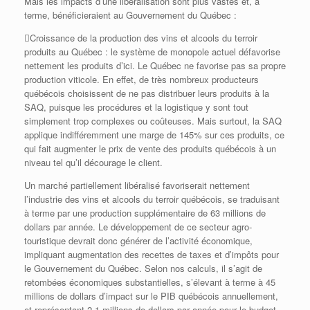
Mais les impacts d’une libéralisation sont plus vastes et, à
terme, bénéficieraient au Gouvernement du Québec :
Croissance de la production des vins et alcools du terroir
produits au Québec : le système de monopole actuel défavorise
nettement les produits d’ici. Le Québec ne favorise pas sa propre
production viticole. En effet, de très nombreux producteurs
québécois choisissent de ne pas distribuer leurs produits à la
SAQ, puisque les procédures et la logistique y sont tout
simplement trop complexes ou coûteuses. Mais surtout, la SAQ
applique indifféremment une marge de 145% sur ces produits, ce
qui fait augmenter le prix de vente des produits québécois à un
niveau tel qu’il décourage le client.
Un marché partiellement libéralisé favoriserait nettement
l’industrie des vins et alcools du terroir québécois, se traduisant
à terme par une production supplémentaire de 63 millions de
dollars par année. Le développement de ce secteur agro-
touristique devrait donc générer de l’activité économique,
impliquant augmentation des recettes de taxes et d’impôts pour
le Gouvernement du Québec. Selon nos calculs, il s’agit de
retombées économiques substantielles, s’élevant à terme à 45
millions de dollars d’impact sur le PIB québécois annuellement,
et représentant 2,1 millions de dollars par année pour le budget