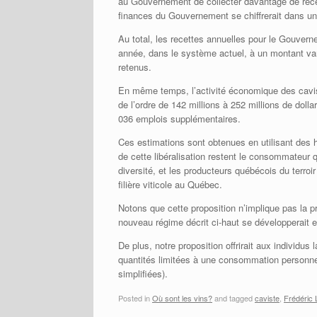
au Gouvernement de collecter davantage de rece
finances du Gouvernement se chiffrerait dans une
Au total, les recettes annuelles pour le Gouverne
année, dans le système actuel, à un montant vari
retenus.
En même temps, l’activité économique des cavi
de l’ordre de 142 millions à 252 millions de dol
036 emplois supplémentaires.
Ces estimations sont obtenues en utilisant des h
de cette libéralisation restent le consommateur q
diversité, et les producteurs québécois du terroir
filière viticole au Québec.
Notons que cette proposition n’implique pas la pr
nouveau régime décrit ci-haut se développerait e
De plus, notre proposition offrirait aux individus
quantités limitées à une consommation personnel
simplifiées).
Posted in
Où sont les vins?
and tagged
caviste
,
Frédéric 