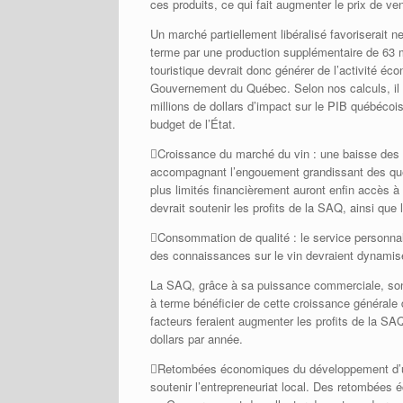
ces produits, ce qui fait augmenter le prix de ve
Un marché partiellement libéralisé favoriserait ne
terme par une production supplémentaire de 63 m
touristique devrait donc générer de l’activité é
Gouvernement du Québec. Selon nos calculs, il 
millions de dollars d’impact sur le PIB québécois
budget de l’État.
Croissance du marché du vin : une baisse des pri
accompagnant l’engouement grandissant des québ
plus limités financièrement auront enfin accès à
devrait soutenir les profits de la SAQ, ainsi qu
Consommation de qualité : le service personnali
des connaissances sur le vin devraient dynamise
La SAQ, grâce à sa puissance commerciale, son i
à terme bénéficier de cette croissance générale 
facteurs feraient augmenter les profits de la SA
dollars par année.
Retombées économiques du développement d’un r
soutenir l’entrepreneuriat local. Des retombées 