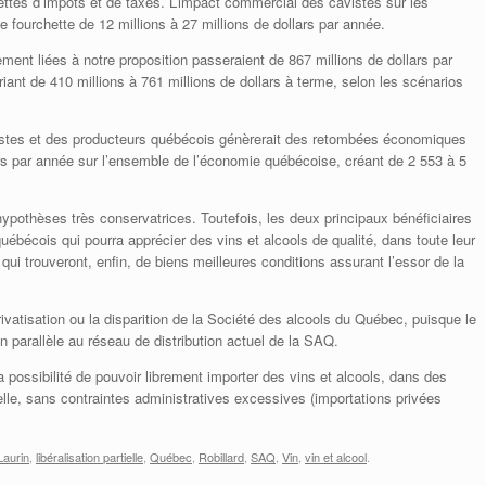
ttes d’impôts et de taxes. L’impact commercial des cavistes sur les
 fourchette de 12 millions à 27 millions de dollars par année.
ment liées à notre proposition passeraient de 867 millions de dollars par
ant de 410 millions à 761 millions de dollars à terme, selon les scénarios
stes et des producteurs québécois génèrerait des retombées économiques
lars par année sur l’ensemble de l’économie québécoise, créant de 2 553 à 5
ypothèses très conservatrices. Toutefois, les deux principaux bénéficiaires
uébécois qui pourra apprécier des vins et alcools de qualité, dans toute leur
 qui trouveront, enfin, de biens meilleures conditions assurant l’essor de la
ivatisation ou la disparition de la Société des alcools du Québec, puisque le
n parallèle au réseau de distribution actuel de la SAQ.
 la possibilité de pouvoir librement importer des vins et alcools, dans des
le, sans contraintes administratives excessives (importations privées
Laurin
,
libéralisation partielle
,
Québec
,
Robillard
,
SAQ
,
Vin
,
vin et alcool
.