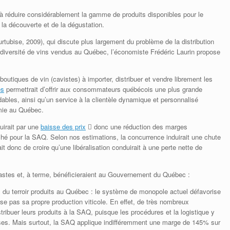
à réduire considérablement la gamme de produits disponibles pour le
la découverte et de la dégustation.
urtubise, 2009), qui discute plus largement du problème de la distribution
diversité de vins vendus au Québec, l’économiste Frédéric Laurin propose
boutiques de vin (cavistes) à importer, distribuer et vendre librement les
es
permettrait d’offrir aux consommateurs québécois une plus grande
rdables, ainsi qu’un service à la clientèle dynamique et personnalisé
omie au Québec.
uirait par une
baisse des prix
 donc une réduction des marges
ché pour la SAQ. Selon nos estimations, la concurrence induirait une chute
t donc de croire qu’une libéralisation conduirait à une perte nette de
 vastes et, à terme, bénéficieraient au Gouvernement du Québec :
s du terroir produits au Québec : le système de monopole actuel défavorise
ise pas sa propre production viticole. En effet, de très nombreux
ribuer leurs produits à la SAQ, puisque les procédures et la logistique y
ses. Mais surtout, la SAQ applique indifféremment une marge de 145% sur