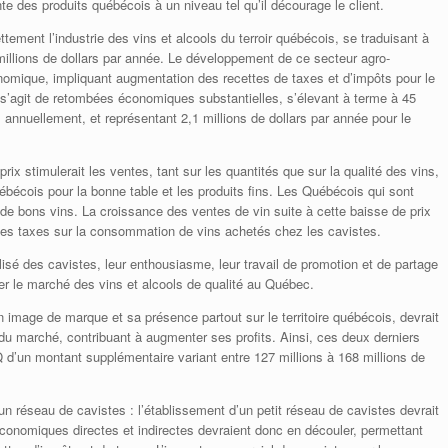
nte des produits québécois à un niveau tel qu’il décourage le client.
ttement l’industrie des vins et alcools du terroir québécois, se traduisant à
illions de dollars par année. Le développement de ce secteur agro-
conomique, impliquant augmentation des recettes de taxes et d’impôts pour le
s’agit de retombées économiques substantielles, s’élevant à terme à 45
 annuellement, et représentant 2,1 millions de dollars par année pour le
x stimulerait les ventes, tant sur les quantités que sur la qualité des vins,
écois pour la bonne table et les produits fins. Les Québécois qui sont
 de bons vins. La croissance des ventes de vin suite à cette baisse de prix
e les taxes sur la consommation de vins achetés chez les cavistes.
sé des cavistes, leur enthousiasme, leur travail de promotion et de partage
r le marché des vins et alcools de qualité au Québec.
mage de marque et sa présence partout sur le territoire québécois, devrait
du marché, contribuant à augmenter ses profits. Ainsi, ces deux derniers
Q d’un montant supplémentaire variant entre 127 millions à 168 millions de
éseau de cavistes : l’établissement d’un petit réseau de cavistes devrait
économiques directes et indirectes devraient donc en découler, permettant