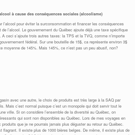
alcool à cause des conséquences sociales (alcoolisme)
sur l’alcool pour éviter la surconsommation et financer les conséquences
de l’alcool. Le gouvernement du Québec ajoute déjà une taxe spécifique
me. A ceci s’ajoute trois autres taxes: la TPS et la TVQ, comme n’importe
 gouvernement fédéral. Sur une bouteille de 15$, ca représente environ 3$
te moyenne de 145%. Mais 145%, ce n’est pas un peu abusif, non?
l
sin avec une autre, le choix de produits est très large à la SAQ par
ols. Mais c’est normal puisque c’est un monopole qui doit servir tout le
une ville. Si on considère l’ensemble de la diversité au Québec, on
 intéressants qui sont non disponibles au Québec. Lors de mes voyages en
x produits que je ne pourrais jamais plus déguster au retour au Québec.
est flagrant. Il existe plus de 1000 bières belges. De même, il existe plus de