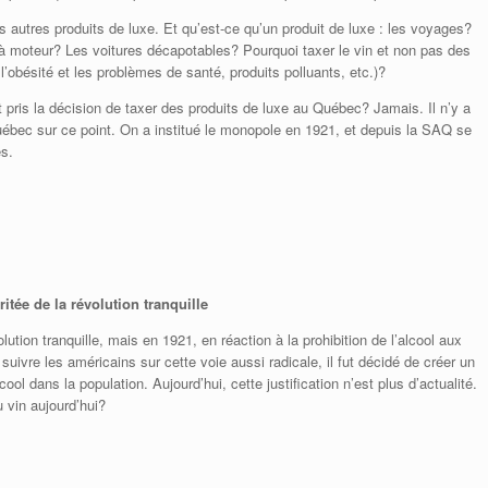
les autres produits de luxe. Et qu’est-ce qu’un produit de luxe : les voyages?
à moteur? Les voitures décapotables? Pourquoi taxer le vin et non pas des
l’obésité et les problèmes de santé, produits polluants, etc.)?
pris la décision de taxer des produits de luxe au Québec? Jamais. Il n’y a
ébec sur ce point. On a institué le monopole en 1921, et depuis la SAQ se
és.
tée de la révolution tranquille
ution tranquille, mais en 1921, en réaction à la prohibition de l’alcool aux
ivre les américains sur cette voie aussi radicale, il fut décidé de créer un
l dans la population. Aujourd’hui, cette justification n’est plus d’actualité.
u vin aujourd’hui?