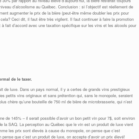
0% par rapport au niveau élevé d’aujourd’hui, la bière resterait toujours
 niveau d’alcoolisme au Québec. Conclusion : si l’objectif est réellement de
llement augmenter le prix de la bière (peut-être même doubler les prix pour
la? Ceci dit, il faut être très vigilent. Il faut continuer à faire la promotion
à fait d’accord avec une taxation spécifique sur les vins et les alcools pour
ormal de le taxer.
t de luxe. Dans un pays normal, il y a certes de grands vins prestigieux
s petits vins originaux et sans prétention qui, sans le monopole, seraient
us chère qu’une bouteille de 750 ml de bière de microbrasserie, qui n’est
de 145% – il serait possible d’avoir un bon petit vin pour 7$, soit environ
e la SAQ. La perception au Québec que le vin est un produit de luxe vient
omme les prix sont élevés à cause du monopole, on pense que c’est
pense que c’est un produit de luxe, on accepte d’avoir un prix élevé!