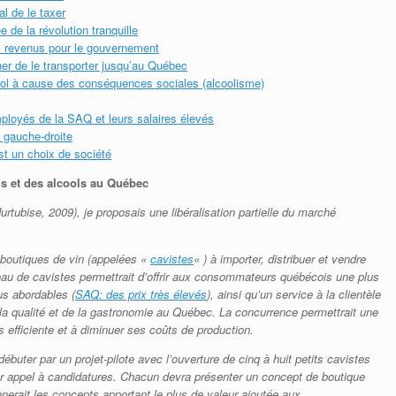
al de le taxer
 de la révolution tranquille
es revenus pour le gouvernement
her de le transporter jusqu’au Québec
cool à cause des conséquences sociales (alcoolisme)
ployés de la SAQ et leurs salaires élevés
 gauche-droite
st un choix de société
ns et des alcools au Québec
urtubise, 2009), je proposais une libéralisation partielle du marché
boutiques de vin (appelées «
cavistes
« ) à importer, distribuer et vendre
eau de cavistes permettrait d’offrir aux consommateurs québécois une plus
lus abordables (
SAQ: des prix très élevés
), ainsi qu’un service à la clientèle
 la qualité et de la gastronomie au Québec. La concurrence permettrait une
us efficiente et à diminuer ses coûts de production.
 débuter par un projet-pilote avec l’ouverture de cinq à huit petits cavistes
ar appel à candidatures. Chacun devra présenter un concept de boutique
nnerait les concepts apportant le plus de valeur ajoutée aux