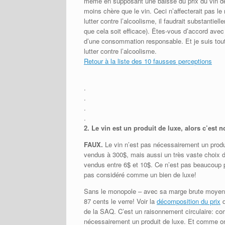
même en supposant une baisse du prix du vin de 3
moins chère que le vin. Ceci n’affecterait pas le
lutter contre l’alcoolisme, il faudrait substantie
que cela soit efficace). Êtes-vous d’accord avec ce
d’une consommation responsable. Et je suis tout 
lutter contre l’alcoolisme.
Retour à la liste des 10 fausses perceptions
.
.
.
.
2.
Le vin est un produit de luxe, alors c’est n
FAUX.
Le vin n’est pas nécessairement un produi
vendus à 300$, mais aussi un très vaste choix de
vendus entre 6$ et 10$. Ce n’est pas beaucoup pl
pas considéré comme un bien de luxe!
Sans le monopole – avec sa marge brute moyenne 
87 cents le verre! Voir la
décomposition du prix
d
de la SAQ. C’est un raisonnement circulaire: c
nécessairement un produit de luxe. Et comme on 