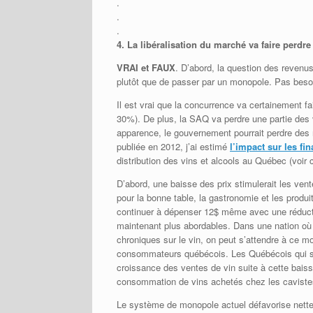
.
.
.
4.
La libéralisation du marché va faire perd
VRAI et FAUX
. D’abord, la question des revenu
plutôt que de passer par un monopole. Pas besoi
Il est vrai que la concurrence va certainement fai
30%). De plus, la SAQ va perdre une partie des v
apparence, le gouvernement pourrait perdre des 
publiée en 2012, j’ai estimé
l’impact sur les f
distribution des vins et alcools au Québec (voir 
D’abord, une baisse des prix stimulerait les ven
pour la bonne table, la gastronomie et les produi
continuer à dépenser 12$ même avec une réductio
maintenant plus abordables. Dans une nation où
chroniques sur le vin, on peut s’attendre à ce mou
consommateurs québécois. Les Québécois qui so
croissance des ventes de vin suite à cette baisse
consommation de vins achetés chez les caviste
Le système de monopole actuel défavorise nettem