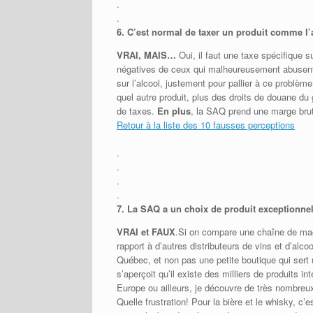
.
.
6.
C’est normal de taxer un produit comme l’
VRAI, MAIS…
Oui, il faut une taxe spécifique 
négatives de ceux qui malheureusement abusent 
sur l’alcool, justement pour pallier à ce problè
quel autre produit, plus des droits de douane du
de taxes.
En plus
, la SAQ prend une marge bru
Retour à la liste des 10 fausses perceptions
.
.
.
.
7.
La SAQ a un choix de produit exceptionne
VRAI et FAUX
.Si on compare une chaîne de maga
rapport à d’autres distributeurs de vins et d’alco
Québec, et non pas une petite boutique qui sert 
s’aperçoit qu’il existe des milliers de produits
Europe ou ailleurs, je découvre de très nombreu
Quelle frustration! Pour la bière et le whisky, c’