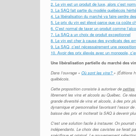
2. Le vin est un produit de luxe, alors c’est norm
3. La SAQ fait partie du modèle québécois héritée
4. La libéralisation du marché va faire perdre d
5. Le prix du vin est élevé parce que ça coûte c
6. C’est normal de taxer un produit comme l’al
7. La SAQ a un choix de produit exceptionnel
8. Le vin est cher à cause des syndicats des em
9. La SAQ, c’est nécessairement une opposition
10. Avoir des prix élevés avec un monopole, c’e
Une libéralisation partielle du marché des vi
Dans l’ouvrage «
Où sont les vins?
» (Éditions H
québécois.
Cette proposition consiste à autoriser
de
petites
librement les vins et alcools au Québec. Ce rés
grande diversité de vins et alcools, à des prix p
dynamique et personnalisé favorisant l’essor de
baisse des prix et inciterait la SAQ à devenir pl
C’est une solution facile à instaurer. On pourrait
indépendants. Le choix des cavistes se ferait p
spécifique et original. Le gouvernement sélectio