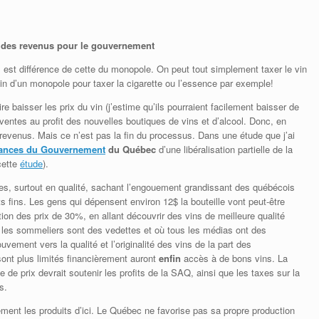
re des revenus pour le gouvernement
s est différence de cette du monopole. On peut tout simplement taxer le vin
n d’un monopole pour taxer la cigarette ou l’essence par exemple!
re baisser les prix du vin (j’estime qu’ils pourraient facilement baisser de
entes au profit des nouvelles boutiques de vins et d’alcool. Donc, en
revenus. Mais ce n’est pas la fin du processus. Dans une étude que j’ai
inances du Gouvernement
du Québec
d’une libéralisation partielle de la
cette
étude
).
tes, surtout en qualité, sachant l’engouement grandissant des québécois
ts fins. Les gens qui dépensent environ 12$ la bouteille vont peut-être
n des prix de 30%, en allant découvrir des vins de meilleure qualité
 les sommeliers sont des vedettes et où tous les médias ont des
vement vers la qualité et l’originalité des vins de la part des
nt plus limités financièrement auront
enfin
accès à de bons vins. La
 de prix devrait soutenir les profits de la SAQ, ainsi que les taxes sur la
s.
ent les produits d’ici. Le Québec ne favorise pas sa propre production