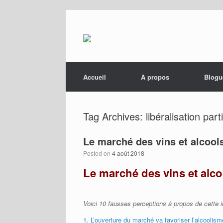
Menu
Skip to content
Accueil
À propos
Blogu
Tag Archives:
libéralisation parti
Le marché des vins et alcool
Posted on
4 août 2018
Le marché des vins et alc
Voici 10 fausses perceptions à propos de cette idé
1. L’ouverture du marché va favoriser l’alcooli