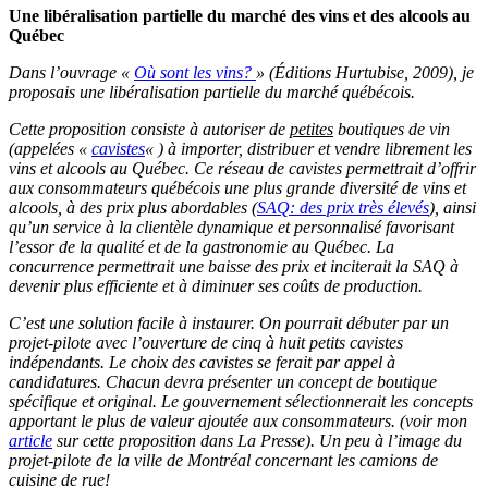
Une libéralisation partielle du marché des vins et des alcools au
Québec
Dans l’ouvrage «
Où sont les vins?
» (Éditions Hurtubise, 2009), je
proposais une libéralisation partielle du marché québécois.
Cette proposition consiste à autoriser
de
petites
boutiques de vin
(appelées «
cavistes
« ) à importer, distribuer et vendre librement les
vins et alcools au Québec. Ce réseau de cavistes permettrait d’offrir
aux consommateurs québécois une plus grande diversité de vins et
alcools, à des prix plus abordables (
SAQ: des prix très élevés
), ainsi
qu’un service à la clientèle dynamique et personnalisé favorisant
l’essor de la qualité et de la gastronomie au Québec. La
concurrence permettrait une baisse des prix et inciterait la SAQ à
devenir plus efficiente et à diminuer ses coûts de production.
C’est une solution facile à instaurer. On pourrait débuter par un
projet-pilote avec l’ouverture de cinq à huit petits cavistes
indépendants. Le choix des cavistes se ferait par appel à
candidatures. Chacun devra présenter un concept de boutique
spécifique et original. Le gouvernement sélectionnerait les concepts
apportant le plus de valeur ajoutée aux consommateurs. (voir mon
article
sur cette proposition dans La Presse). Un peu à l’image du
projet-pilote de la ville de Montréal concernant les camions de
cuisine de rue!