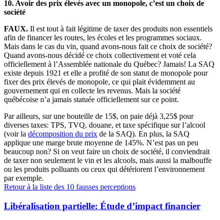
10.
Avoir des prix élevés avec un monopole, c’est un choix de
société
FAUX.
Il est tout à fait légitime de taxer des produits non essentiels
afin de financer les routes, les écoles et les programmes sociaux.
Mais dans le cas du vin, quand avons-nous fait ce choix de société?
Quand avons-nous décidé ce choix collectivement et voté cela
officiellement à l’Assemblée nationale du Québec? Jamais! La SAQ
existe depuis 1921 et elle a profité de son statut de monopole pour
fixer des prix élevés de monopole, ce qui plait évidemment au
gouvernement qui en collecte les revenus. Mais la société
québécoise n’a jamais statuée officiellement sur ce point.
Par ailleurs, sur une bouteille de 15$, on paie déjà 3,25$ pour
diverses taxes: TPS, TVQ, douane, et taxe spécifique sur l’alcool
(voir la
décomposition du prix
de la SAQ). En plus, la SAQ
applique une marge brute moyenne de 145%. N’est pas un peu
beaucoup non? Si on veut faire un choix de société, il conviendrait
de taxer non seulement le vin et les alcools, mais aussi la malbouffe
ou les produits polluants ou ceux qui détériorent l’environnement
par exemple.
Retour à la liste des 10 fausses perceptions
Libéralisation partielle: Étude d’impact financier