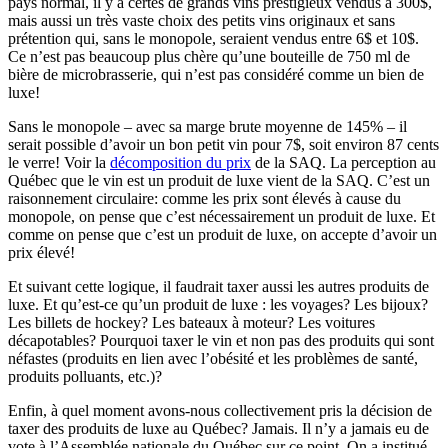
pays normal, il y a certes de grands vins prestigieux vendus à 300$,
mais aussi un très vaste choix des petits vins originaux et sans
prétention qui, sans le monopole, seraient vendus entre 6$ et 10$.
Ce n’est pas beaucoup plus chère qu’une bouteille de 750 ml de
bière de microbrasserie, qui n’est pas considéré comme un bien de
luxe!
Sans le monopole – avec sa marge brute moyenne de 145% – il
serait possible d’avoir un bon petit vin pour 7$, soit environ 87 cents
le verre! Voir la
décomposition du prix
de la SAQ. La perception au
Québec que le vin est un produit de luxe vient de la SAQ. C’est un
raisonnement circulaire: comme les prix sont élevés à cause du
monopole, on pense que c’est nécessairement un produit de luxe. Et
comme on pense que c’est un produit de luxe, on accepte d’avoir un
prix élevé!
Et suivant cette logique, il faudrait taxer aussi les autres produits de
luxe. Et qu’est-ce qu’un produit de luxe : les voyages? Les bijoux?
Les billets de hockey? Les bateaux à moteur? Les voitures
décapotables? Pourquoi taxer le vin et non pas des produits qui sont
néfastes (produits en lien avec l’obésité et les problèmes de santé,
produits polluants, etc.)?
Enfin, à quel moment avons-nous collectivement pris la décision de
taxer des produits de luxe au Québec? Jamais. Il n’y a jamais eu de
vote à l’Assemblée nationale du Québec sur ce point. On a institué