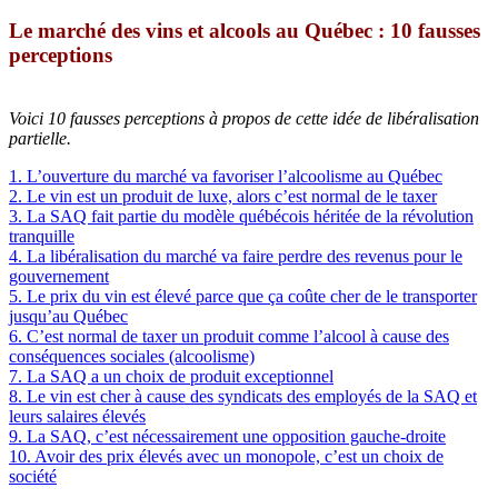
Le marché des vins et alcools au Québec : 10 fausses
perceptions
Voici 10 fausses perceptions à propos de cette idée de libéralisation
partielle.
1. L’ouverture du marché va favoriser l’alcoolisme au Québec
2. Le vin est un produit de luxe, alors c’est normal de le taxer
3. La SAQ fait partie du modèle québécois héritée de la révolution
tranquille
4. La libéralisation du marché va faire perdre des revenus pour le
gouvernement
5. Le prix du vin est élevé parce que ça coûte cher de le transporter
jusqu’au Québec
6. C’est normal de taxer un produit comme l’alcool à cause des
conséquences sociales (alcoolisme)
7. La SAQ a un choix de produit exceptionnel
8. Le vin est cher à cause des syndicats des employés de la SAQ et
leurs salaires élevés
9. La SAQ, c’est nécessairement une opposition gauche-droite
10. Avoir des prix élevés avec un monopole, c’est un choix de
société