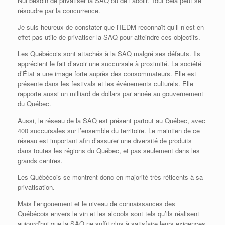
Nul besoin de privatiser la SAQ ou de l’abolir. Tout cela peut se
résoudre par la concurrence.
Je suis heureux de constater que l’IEDM reconnaît qu’il n’est en
effet pas utile de privatiser la SAQ pour atteindre ces objectifs.
Les Québécois sont attachés à la SAQ malgré ses défauts. Ils
apprécient le fait d’avoir une succursale à proximité. La société
d’État a une image forte auprès des consommateurs. Elle est
présente dans les festivals et les événements culturels. Elle
rapporte aussi un milliard de dollars par année au gouvernement
du Québec.
Aussi, le réseau de la SAQ est présent partout au Québec, avec
400 succursales sur l’ensemble du territoire. Le maintien de ce
réseau est important afin d’assurer une diversité de produits
dans toutes les régions du Québec, et pas seulement dans les
grands centres.
Les Québécois se montrent donc en majorité très réticents à sa
privatisation.
Mais l’engouement et le niveau de connaissances des
Québécois envers le vin et les alcools sont tels qu’ils réalisent
aujourd’hui que la SAQ ne suffit plus à satisfaire leurs exigences.