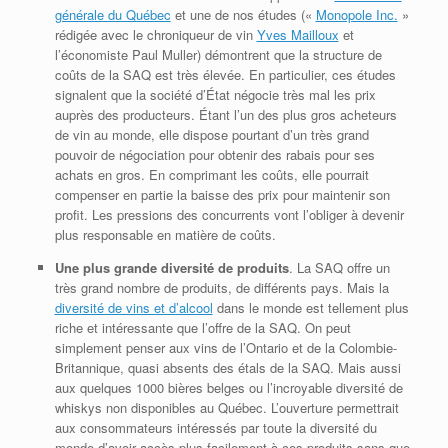
générale du Québec
et une de nos études («
Monopole Inc.
»
rédigée avec le chroniqueur de vin
Yves Mailloux
et
l’économiste Paul Muller) démontrent que la structure de
coûts de la SAQ est très élevée. En particulier, ces études
signalent que la société d’État négocie très mal les prix
auprès des producteurs. Étant l’un des plus gros acheteurs
de vin au monde, elle dispose pourtant d’un très grand
pouvoir de négociation pour obtenir des rabais pour ses
achats en gros. En comprimant les coûts, elle pourrait
compenser en partie la baisse des prix pour maintenir son
profit. Les pressions des concurrents vont l’obliger à devenir
plus responsable en matière de coûts.
Une plus grande diversité de produits
. La SAQ offre un
très grand nombre de produits, de différents pays. Mais la
diversité de vins et d’alcool
dans le monde est tellement plus
riche et intéressante que l’offre de la SAQ. On peut
simplement penser aux vins de l’Ontario et de la Colombie-
Britannique, quasi absents des étals de la SAQ. Mais aussi
aux quelques 1000 bières belges ou l’incroyable diversité de
whiskys non disponibles au Québec. L’ouverture permettrait
aux consommateurs intéressés par toute la diversité du
monde d’avoir accès plus facilement à ces produits sans que