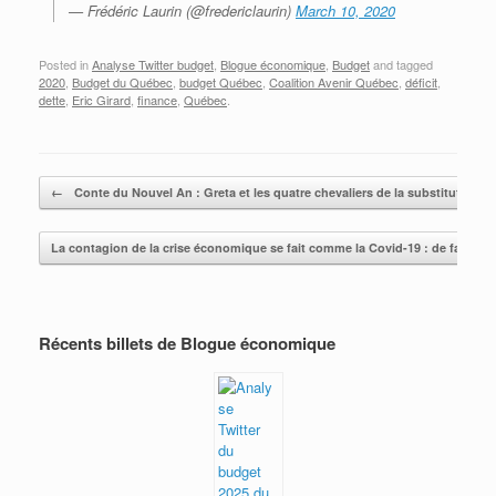
— Frédéric Laurin (@fredericlaurin)
March 10, 2020
Posted in
Analyse Twitter budget
,
Blogue économique
,
Budget
and tagged
2020
,
Budget du Québec
,
budget Québec
,
Coalition Avenir Québec
,
déficit
,
dette
,
Eric Girard
,
finance
,
Québec
.
Post navigation
←
Conte du Nouvel An : Greta et les quatre chevaliers de la substitution , 
La contagion de la crise économique se fait comme la Covid-19 : de façon e
Récents billets de Blogue économique