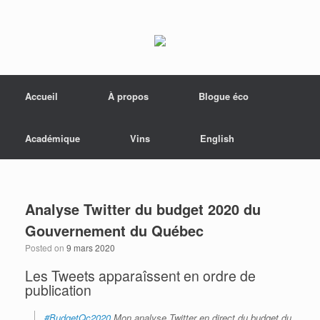
Menu
Skip to content
Accueil
À propos
Blogue éco
Académique
Vins
English
Analyse Twitter du budget 2020 du
Gouvernement du Québec
Posted on
9 mars 2020
Les Tweets apparaîssent en ordre de
publication
#BudgetQc2020
Mon analyse Twitter en direct du budget du