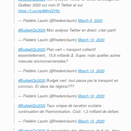
Québec 2020 sur mon fil Twitter et sur
https://t.co/gs9MmQYlfc
— Frédéric Laurin (@fredericlaurin)
March 9, 2020
#BudgetQc2020
Mon analyse Twitter en direct: c'est parti!
— Frédéric Laurin (@fredericlaurin)
March 10, 2020
#BudgetQc2020
Plan vert = transport collectif
essentiellement., 15,8 millards $. Super, mais quelles autres
mesures environnementales?
— Frédéric Laurin (@fredericlaurin)
March 10, 2020
#BudgetQc2020
Budget vert: tout passe par le transport en
commun. Et dans les régions???
— Frédéric Laurin (@fredericlaurin)
March 10, 2020
#BudgetQc2020
Taux unique de taxation scolaire :
continuation de l'harmonisation. Coût: 1,2 milliard de dollars
— Frédéric Laurin (@fredericlaurin)
March 10, 2020
#BudgetQc2020
Augmentation des dépenses de 5,1%, bien