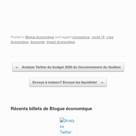
économiquement (encore une fois…)
Envoye à maison? Envoye les liquidités!
Posted in
Blogue économique
and tagged
coronavirus
,
covid-19
,
crise
économique
,
économie
,
impact économique
.
Post navigation
←
Analyse Twitter du budget 2020 du Gouvernement du Québec
Envoye à maison? Envoye les liquidités!
→
Récents billets de Blogue économique