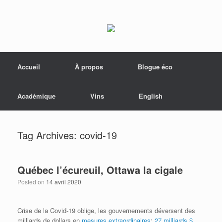
Menu
Skip to content
Accueil
À propos
Blogue éco
Académique
Vins
English
Tag Archives:
covid-19
Québec l’écureuil, Ottawa la cigale
Posted on
14 avril 2020
Crise de la Covid-19 oblige, les gouvernements déversent des
milliards de dollars en
mesures extraordinaires
:
27 milliards $