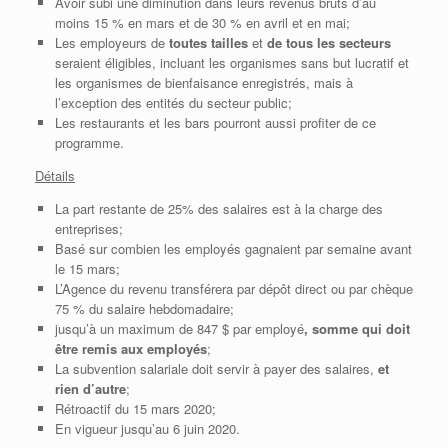
Avoir subi une diminution dans leurs revenus bruts d’au
moins 15 % en mars et de 30 % en avril et en mai;
Les employeurs de
toutes tailles
et
de tous les secteurs
seraient éligibles, incluant les organismes sans but lucratif et
les organismes de bienfaisance enregistrés, mais à
l’exception des entités du secteur public;
Les restaurants et les bars pourront aussi profiter de ce
programme.
Détails
La part restante de 25% des salaires est à la charge des
entreprises;
Basé sur combien les employés gagnaient par semaine avant
le 15 mars;
L’Agence du revenu transférera par dépôt direct ou par chèque
75 % du salaire hebdomadaire;
jusqu’à un maximum de 847 $ par employé
, somme qui doit
être remis aux employés
;
La subvention salariale doit servir à payer des salaires,
et
rien d’autre
;
Rétroactif du 15 mars 2020;
En vigueur jusqu’au 6 juin 2020.