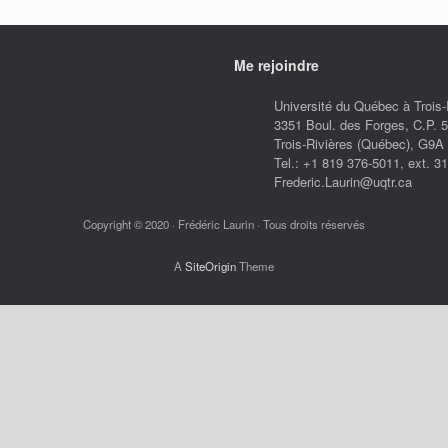
Me rejoindre
Université du Québec à Trois-
3351 Boul. des Forges, C.P. 
Trois-Rivières (Québec), G9
Tel.: +1 819 376-5011, ext. 3
Frederic.Laurin@uqtr.ca
Copyright © 2020 · Frédéric Laurin · Tous droits réservés
A
SiteOrigin
Theme