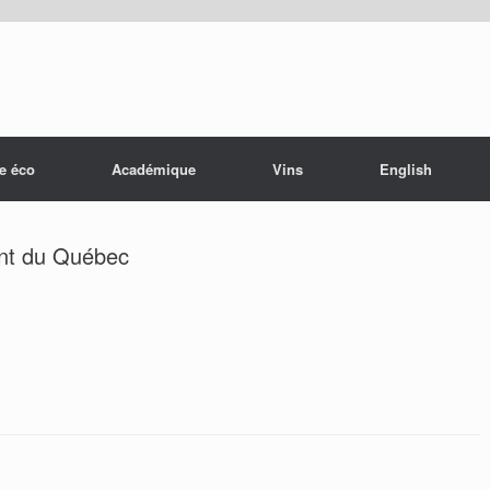
e éco
Académique
Vins
English
nt du Québec