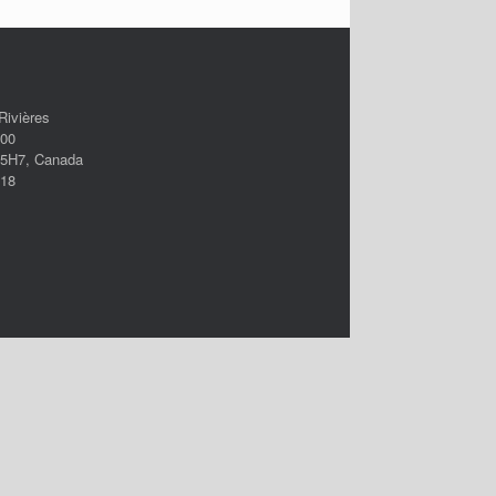
Rivières
500
A 5H7, Canada
118