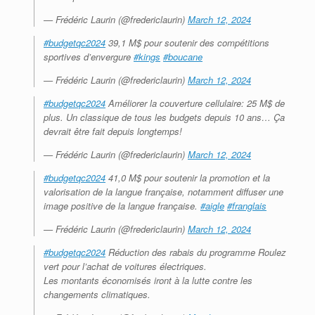
— Frédéric Laurin (@fredericlaurin)
March 12, 2024
#budgetqc2024
39,1 M$ pour soutenir des compétitions
sportives d’envergure
#kings
#boucane
— Frédéric Laurin (@fredericlaurin)
March 12, 2024
#budgetqc2024
Améliorer la couverture cellulaire: 25 M$ de
plus. Un classique de tous les budgets depuis 10 ans… Ça
devrait être fait depuis longtemps!
— Frédéric Laurin (@fredericlaurin)
March 12, 2024
#budgetqc2024
41,0 M$ pour soutenir la promotion et la
valorisation de la langue française, notamment diffuser une
image positive de la langue française.
#aigle
#franglais
— Frédéric Laurin (@fredericlaurin)
March 12, 2024
#budgetqc2024
Réduction des rabais du programme Roulez
vert pour l’achat de voitures électriques.
Les montants économisés iront à la lutte contre les
changements climatiques.