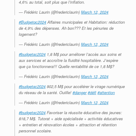
4,6% au total, soit plus que l’inflation.
— Frédéric Laurin (@fredericlaurin)
March 12, 2024
#Budgetqc2024
Affaires municipales et Habitation: réduction
de 4,9% des dépenses. Ah bon??? Et les pénuries de
logement?
— Frédéric Laurin (@fredericlaurin)
March 12, 2024
#budgetqc2024
1,8 M$ pour améliorer l’accès aux soins et
aux services et accroître la fluidité hospitalière. J’espère
que ça fonctionnera!!! Quelle rentabilité de ce 1,8 M$?
— Frédéric Laurin (@fredericlaurin)
March 12, 2024
#budgetqc2024
902,5 M$ pour accélérer le virage numérique
du réseau de la santé. Ouiille!
#danger
#défi
#attention
— Frédéric Laurin (@fredericlaurin)
March 12, 2024
#budgetqc2024
Favoriser la réussite éducative des jeunes:
818,7 M$. Tutorat + aide spécialisée + activités éducatives
+ entretien et rénovation écoles + attraction et rétention
personnel scolaire.