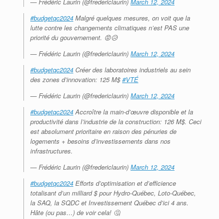
— Frédéric Laurin (@fredericlaurin)
March 12, 2024
#budgetqc2024
Malgré quelques mesures, on voit que la
lutte contre les changements climatiques n’est PAS une
priorité du gouvernement. 😡😥
— Frédéric Laurin (@fredericlaurin)
March 12, 2024
#budgetqc2024
Créer des laboratoires industriels au sein
des zones d’innovation: 125 M$
#VTÉ
— Frédéric Laurin (@fredericlaurin)
March 12, 2024
#budgetqc2024
Accroître la main-d’œuvre disponible et la
productivité dans l’industrie de la construction: 126 M$. Ceci
est absolument prioritaire en raison des pénuries de
logements + besoins d’investissements dans nos
infrastructures.
— Frédéric Laurin (@fredericlaurin)
March 12, 2024
#budgetqc2024
Efforts d’optimisation et d’efficience
totalisant d’un milliard $ pour Hydro-Québec, Loto-Québec,
la SAQ, la SQDC et Investissement Québec d’ici 4 ans.
Hâte (ou pas…) de voir cela! 🤔