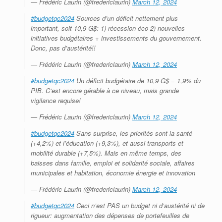
— Frédéric Laurin (@fredericlaurin)
March 12, 2024
#budgetqc2024
Sources d’un déficit nettement plus
important, soit 10,9 G$: 1) récession éco 2) nouvelles
initiatives budgétaires + investissements du gouvernement.
Donc, pas d’austérité!!
— Frédéric Laurin (@fredericlaurin)
March 12, 2024
#budgetqc2024
Un déficit budgétaire de 10,9 G$ = 1,9% du
PIB. C’est encore gérable à ce niveau, mais grande
vigilance requise!
— Frédéric Laurin (@fredericlaurin)
March 12, 2024
#budgetqc2024
Sans surprise, les priorités sont la santé
(+4,2%) et l’éducation (+9,3%), et aussi transports et
mobilité durable (+7,5%). Mais en même temps, des
baisses dans famille, emploi et solidarité sociale, affaires
municipales et habitation, économie énergie et innovation
— Frédéric Laurin (@fredericlaurin)
March 12, 2024
#budgetqc2024
Ceci n’est PAS un budget ni d’austérité ni de
rigueur: augmentation des dépenses de portefeuilles de