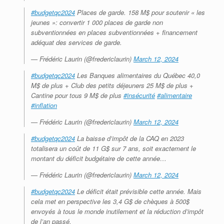
#budgetqc2024
Places de garde. 158 M$ pour soutenir « les
jeunes »: convertir 1 000 places de garde non
subventionnées en places subventionnées + financement
adéquat des services de garde.
— Frédéric Laurin (@fredericlaurin)
March 12, 2024
#budgetqc2024
Les Banques alimentaires du Québec 40,0
M$ de plus + Club des petits déjeuners 25 M$ de plus +
Cantine pour tous 9 M$ de plus
#insécurité
#alimentaire
#inflation
— Frédéric Laurin (@fredericlaurin)
March 12, 2024
#budgetqc2024
La baisse d’impôt de la CAQ en 2023
totalisera un coût de 11 G$ sur 7 ans, soit exactement le
montant du déficit budgétaire de cette année…
— Frédéric Laurin (@fredericlaurin)
March 12, 2024
#budgetqc2024
Le déficit était prévisible cette année. Mais
cela met en perspective les 3,4 G$ de chèques à 500$
envoyés à tous le monde inutilement et la réduction d’impôt
de l’an passé.