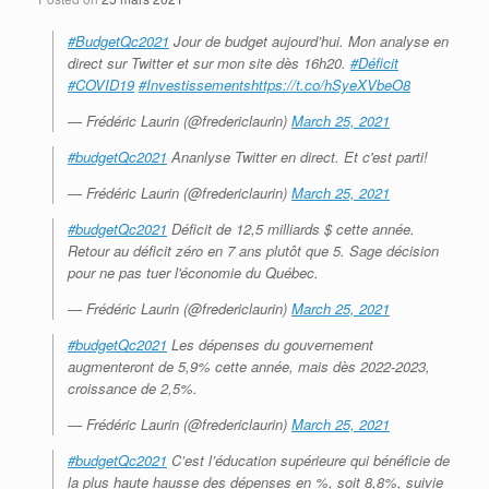
#BudgetQc2021
Jour de budget aujourd’hui. Mon analyse en
direct sur Twitter et sur mon site dès 16h20.
#Déficit
#COVID19
#Investissements
https://t.co/hSyeXVbeO8
— Frédéric Laurin (@fredericlaurin)
March 25, 2021
#budgetQc2021
Ananlyse Twitter en direct. Et c'est parti!
— Frédéric Laurin (@fredericlaurin)
March 25, 2021
#budgetQc2021
Déficit de 12,5 milliards $ cette année.
Retour au déficit zéro en 7 ans plutôt que 5. Sage décision
pour ne pas tuer l'économie du Québec.
— Frédéric Laurin (@fredericlaurin)
March 25, 2021
#budgetQc2021
Les dépenses du gouvernement
augmenteront de 5,9% cette année, mais dès 2022-2023,
croissance de 2,5%.
— Frédéric Laurin (@fredericlaurin)
March 25, 2021
#budgetQc2021
C’est l’éducation supérieure qui bénéficie de
la plus haute hausse des dépenses en %, soit 8,8%, suivie