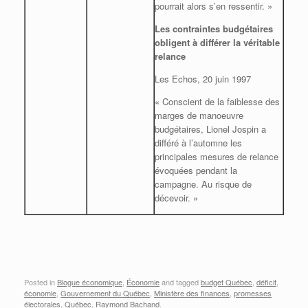
pourrait alors s’en ressentir. »
Les contraintes budgétaires
obligent à différer la véritable
relance
Les Echos, 20 juin 1997
« Conscient de la faiblesse des
marges de manoeuvre
budgétaires, Lionel Jospin a
différé à l’automne les
principales mesures de relance
évoquées pendant la
campagne. Au risque de
décevoir. »
Posted in
Blogue économique
,
Économie
and tagged
budget Québec
,
déficit
,
économie
,
Gouvernement du Québec
,
Ministère des finances
,
promesses
électorales
,
Québec
,
Raymond Bachand
.