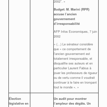
2002″. »
Budget: M. Marini (RPR)
accuse l’ancien
gouvernement
d’irresponsabilité
AFP Infos Economiques, 7 juin
2002
« (…) Le sénateur considère
que « ce comportement de
l’ancien gouvernement est
totalement irresponsable, et
disqualifie ses auteurs et en
particulier Laurent Fabius à
jouer les professeurs de rigueur
ou de vertu comme il voudrait
continuer à le faire en trompant
tout le monde ». »
Élection
Un audit pour montrer
législative en
l’ampleur des dégâts. Un