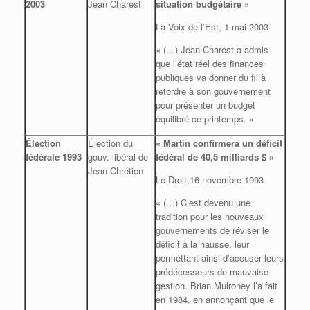
2003
Jean Charest
situation budgétaire »
La Voix de l’Est, 1 mai 2003
« (…) Jean Charest a admis
que l’état réel des finances
publiques va donner du fil à
retordre à son gouvernement
pour présenter un budget
équilibré ce printemps. »
Élection
Élection du
« Martin confirmera un déficit
fédérale 1993
gouv. libéral de
fédéral de 40,5 milliards $ »
Jean Chrétien
Le Droit,16 novembre 1993
« (…) C’est devenu une
tradition pour les nouveaux
gouvernements de réviser le
déficit à la hausse, leur
permettant ainsi d’accuser leurs
prédécesseurs de mauvaise
gestion. Brian Mulroney l’a fait
en 1984, en annonçant que le