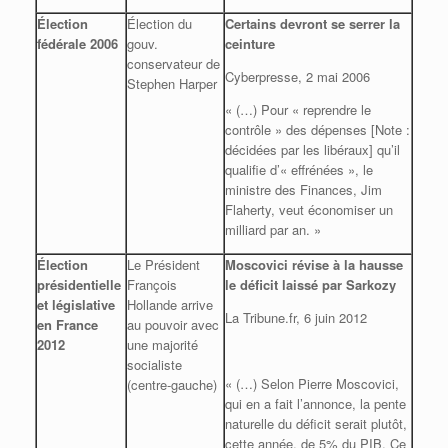
Élection
Élection du
Certains devront se serrer la
fédérale 2006
gouv.
ceinture
conservateur de
Cyberpresse, 2 mai 2006
Stephen Harper
« (…) Pour « reprendre le
contrôle » des dépenses [Note :
décidées par les libéraux] qu’il
qualifie d’« effrénées », le
ministre des Finances, Jim
Flaherty, veut économiser un
milliard par an. »
Élection
Le Président
Moscovici révise à la hausse
présidentielle
François
le déficit laissé par Sarkozy
et législative
Hollande arrive
La Tribune.fr, 6 juin 2012
en France
au pouvoir avec
2012
une majorité
socialiste
« (…) Selon Pierre Moscovici,
(centre-gauche)
qui en a fait l’annonce, la pente
naturelle du déficit serait plutôt,
cette année, de 5% du PIB. Ce