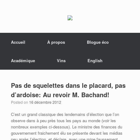
Menu
Skip to content
Accueil
À propos
Blogue éco
Académique
Vins
English
Pas de squelettes dans le placard, pas
d’ardoise: Au revoir M. Bachand!
Posted on
16 décembre 2012
C’est un grand classique des lendemains d’élection que l’on
observe dans à peu près tous les pays au monde (voir les
nombreux exemples ci-dessous). Le ministre des finances du
gouvernement fraichement élu se présente devant les médias
peu après l’élection, et déclare, avec une mine faussement