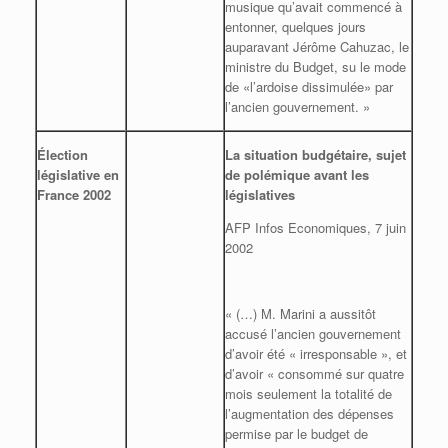
musique qu’avait commencé à
entonner, quelques jours
auparavant Jérôme Cahuzac, le
ministre du Budget, su le mode
de «l’ardoise dissimulée» par
l’ancien gouvernement. »
Élection
La situation budgétaire, sujet
législative en
de polémique avant les
France 2002
législatives
AFP Infos Economiques, 7 juin
2002
« (…) M. Marini a aussitôt
accusé l’ancien gouvernement
d’avoir été « irresponsable », et
d’avoir « consommé sur quatre
mois seulement la totalité de
l’augmentation des dépenses
permise par le budget de