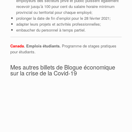
employeurs des secteurs privé et public puissent également
recevoir jusqu’à 100 pour cent du salaire horaire minimum
provincial ou territorial pour chaque employé;
prolonger la date de fin d’emploi pour le 28 février 2021;
adapter leurs projets et activités professionnelles;
embaucher du personnel à temps partiel.
Canada
. Emplois étudiants.
Programme de stages pratiques
pour étudiants.
Mes autres billets de Blogue économique
sur la crise de la Covid-19
Québec l’écureuil, Ottawa la cigale
Donald Trump se trompe moralement et
économiquement (encore une fois…)
Envoye à maison? Envoye les liquidités!