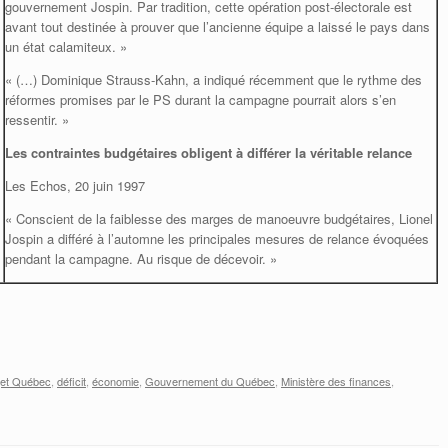
gouvernement Jospin. Par tradition, cette opération post-électorale est
avant tout destinée à prouver que l’ancienne équipe a laissé le pays dans
un état calamiteux. »
« (…) Dominique Strauss-Kahn, a indiqué récemment que le rythme des
réformes promises par le PS durant la campagne pourrait alors s’en
ressentir. »
Les contraintes budgétaires obligent à différer la véritable relance
Les Echos, 20 juin 1997
« Conscient de la faiblesse des marges de manoeuvre budgétaires, Lionel
Jospin a différé à l’automne les principales mesures de relance évoquées
pendant la campagne. Au risque de décevoir. »
et Québec
,
déficit
,
économie
,
Gouvernement du Québec
,
Ministère des finances
,