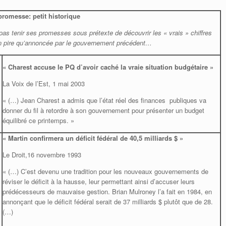
promesse: petit historique
 tenir ses promesses sous prétexte de découvrir les « vrais » chiffres
ien pire qu’annoncée par le gouvernement précédent…
« Charest accuse le PQ d’avoir caché la vraie situation budgétaire »
La Voix de l’Est, 1 mai 2003
« (…) Jean Charest a admis que l’état réel des finances publiques va
donner du fil à retordre à son gouvernement pour présenter un budget
équilibré ce printemps. »
« Martin confirmera un déficit fédéral de 40,5 milliards $ »
Le Droit,16 novembre 1993
« (…) C’est devenu une tradition pour les nouveaux gouvernements de
réviser le déficit à la hausse, leur permettant ainsi d’accuser leurs
prédécesseurs de mauvaise gestion. Brian Mulroney l’a fait en 1984, en
annonçant que le déficit fédéral serait de 37 milliards $ plutôt que de 28.
(…)