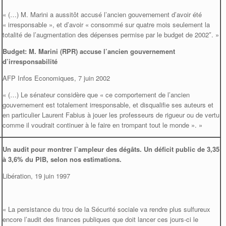
« (…) M. Marini a aussitôt accusé l’ancien gouvernement d’avoir été
« irresponsable », et d’avoir « consommé sur quatre mois seulement la
totalité de l’augmentation des dépenses permise par le budget de 2002″. »
Budget: M. Marini (RPR) accuse l’ancien gouvernement
d’irresponsabilité
AFP Infos Economiques, 7 juin 2002
« (…) Le sénateur considère que « ce comportement de l’ancien
gouvernement est totalement irresponsable, et disqualifie ses auteurs et
en particulier Laurent Fabius à jouer les professeurs de rigueur ou de vertu
comme il voudrait continuer à le faire en trompant tout le monde ». »
Un audit pour montrer l’ampleur des dégâts. Un déficit public de 3,35
à 3,6% du PIB, selon nos estimations.
Libération, 19 juin 1997
« La persistance du trou de la Sécurité sociale va rendre plus sulfureux
encore l’audit des finances publiques que doit lancer ces jours-ci le