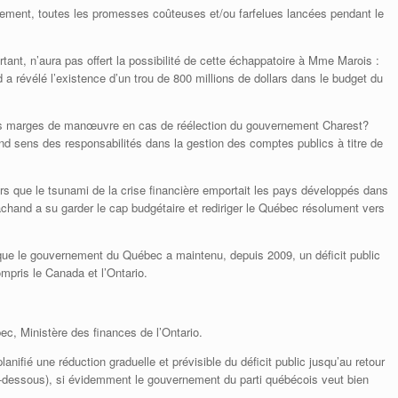
lement, toutes les promesses coûteuses et/ou farfelues lancées pendant le
nt, n’aura pas offert la possibilité de cette échappatoire à Mme Marois :
 révélé l’existence d’un trou de 800 millions de dollars dans le budget du
ques marges de manœuvre en cas de réélection du gouvernement Charest?
d sens des responsabilités dans la gestion des comptes publics à titre de
ors que le tsunami de la crise financière emportait les pays développés dans
hand a su garder le cap budgétaire et rediriger le Québec résolument vers
s que le gouvernement du Québec a maintenu, depuis 2009, un déficit public
mpris le Canada et l’Ontario.
c, Ministère des finances de l’Ontario.
nifié une réduction graduelle et prévisible du déficit public jusqu’au retour
ci-dessous), si évidemment le gouvernement du parti québécois veut bien