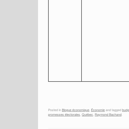
Posted in
Blogue économique
,
Économie
and tagged
budg
promesses électorales
,
Québec
,
Raymond Bachand
.