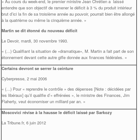
« Au cours du week-end, le premier ministre Jean Chrétien a laissé
entendre que son objectif de ramener le déficit à 3 % du produit intérieur
brut d’ici la fin de sa troisième année au pouvoir, pourrait bien être allongé
à la quatrième ou même la cinquième année. »
Martin se dit étonné du nouveau déficit
Le Devoir, mardi, 30 novembre 1993.
« (…) Qualifiant la situation de «dramatique», M. Martin a fait part de son
étonnement devant cette autre gifle donnée aux finances fédérales. »
Certains devront se serrer la ceinture
Cyberpresse, 2 mai 2006
« (…) Pour « reprendre le contrôle » des dépenses [Note : décidées par
les libéraux] qu’il qualifie d’« effrénées », le ministre des Finances, Jim
Flaherty, veut économiser un milliard par an. »
Moscovici révise à la hausse le déficit laissé par Sarkozy
La Tribune.fr, 6 juin 2012