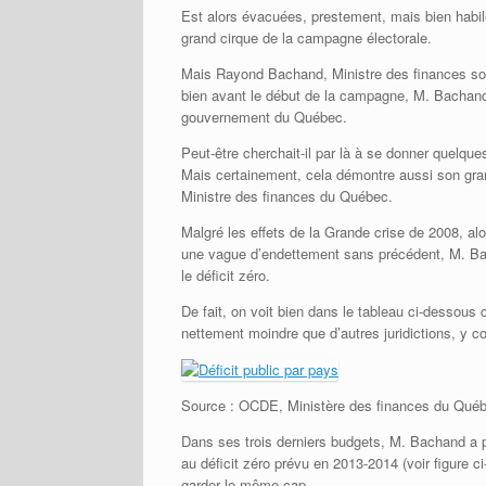
Est alors évacuées, prestement, mais bien habi
grand cirque de la campagne électorale.
Mais Rayond Bachand, Ministre des finances sorta
bien avant le début de la campagne, M. Bachand a
gouvernement du Québec.
Peut-être cherchait-il par là à se donner quel
Mais certainement, cela démontre aussi son gran
Ministre des finances du Québec.
Malgré les effets de la Grande crise de 2008, al
une vague d’endettement sans précédent, M. Bac
le déficit zéro.
De fait, on voit bien dans le tableau ci-dessou
nettement moindre que d’autres juridictions, y co
Source : OCDE, Ministère des finances du Québe
Dans ses trois derniers budgets, M. Bachand a pla
au déficit zéro prévu en 2013-2014 (voir figure 
garder le même cap.