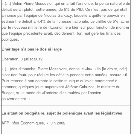
« (…) Selon Pierre Moscovici, qui en a fait l’annonce, la pente naturelle du
déficit serait plutôt, cette année, de 5% du PIB. Ce n’est pas ce qui était
annoncé par l’équipe de Nicolas Sarkozy, laquelle a quitté le pouvoir en
estimant le déficit à 4,4% de la richesse nationale. Le chiffre de 5% lâché
par le nouveau ministre de l’Economie a bien sûr pour fonction de montrer
que l’équipe précédente avait, décidément, fort mal géré les finances
publiques. »
L’héritage n’a pas le dos si large
Libération, 3 juillet 2012
« (…)dès dimanche, Pierre Moscovici, donne le «la». «Ils [la droite, ndlr]
n’ont rien foutu pour réduire les déficits pendant cette année», assure-t-il.
Puis reprend à son compte la petite musique qu’avait commencé à
entonner, quelques jours auparavant Jérôme Cahuzac, le ministre du
Budget, su le mode de «l’ardoise dissimulée» par l’ancien
gouvernement. »
La situation budgétaire, sujet de polémique avant les législatives
AFP Infos Economiques, 7 juin 2002