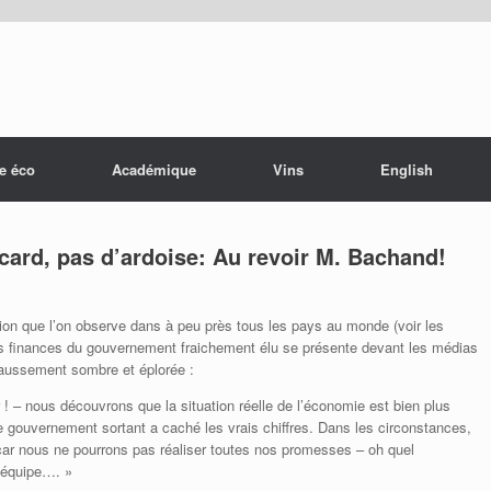
e éco
Académique
Vins
English
acard, pas d’ardoise: Au revoir M. Bachand!
ion que l’on observe dans à peu près tous les pays au monde (voir les
s finances du gouvernement fraichement élu se présente devant les médias
 faussement sombre et éplorée :
r ! – nous découvrons que la situation réelle de l’économie est bien plus
e gouvernement sortant a caché les vrais chiffres. Dans les circonstances,
r nous ne pourrons pas réaliser toutes nos promesses – oh quel
 équipe…. »