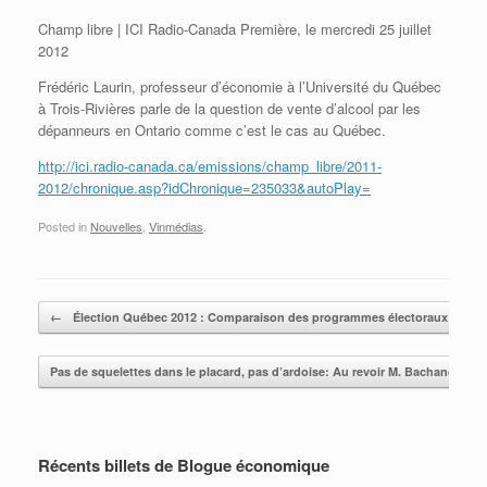
Champ libre | ICI Radio-Canada Première, le mercredi 25 juillet
2012
Frédéric Laurin, professeur d’économie à l’Université du Québec
à Trois-Rivières parle de la question de vente d’alcool par les
dépanneurs en Ontario comme c’est le cas au Québec.
http://ici.radio-canada.ca/emissions/champ_libre/2011-
2012/chronique.asp?idChronique=235033&autoPlay=
Posted in
Nouvelles
,
Vinmédias
.
Post navigation
←
Élection Québec 2012 : Comparaison des programmes électoraux
Pas de squelettes dans le placard, pas d’ardoise: Au revoir M. Bachand!
→
Récents billets de Blogue économique