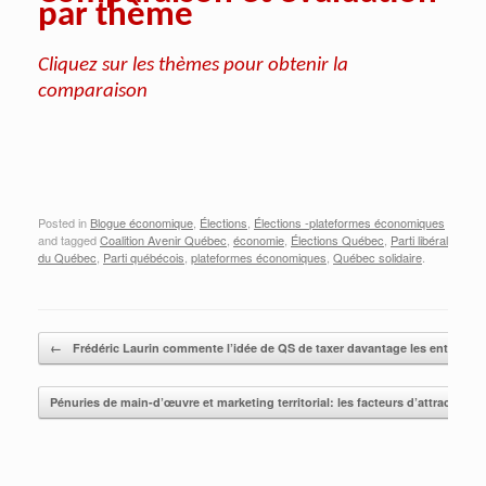
par thème
Cliquez sur les thèmes pour obtenir la
comparaison
Posted in
Blogue économique
,
Élections
,
Élections -plateformes économiques
and tagged
Coalition Avenir Québec
,
économie
,
Élections Québec
,
Parti libéral
du Québec
,
Parti québécois
,
plateformes économiques
,
Québec solidaire
.
Post navigation
←
Frédéric Laurin commente l’idée de QS de taxer davantage les entreprises
Pénuries de main-d’œuvre et marketing territorial: les facteurs d’attraction d