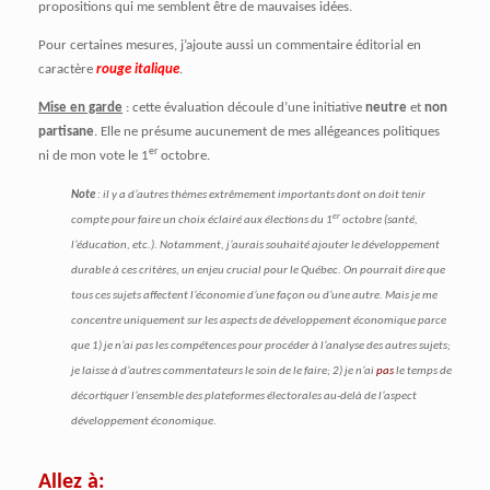
propositions qui me semblent être de mauvaises idées.
Pour certaines mesures, j’ajoute aussi un commentaire éditorial en
caractère
rouge italique
.
Mise en garde
: cette évaluation découle d’une initiative
neutre
et
non
partisane
. Elle ne présume aucunement de mes allégeances politiques
er
ni de mon vote le 1
octobre.
Note
: il y a d’autres thèmes extrêmement importants dont on doit tenir
er
compte pour faire un choix éclairé aux élections du 1
octobre (santé,
l’éducation, etc.). Notamment, j’aurais souhaité ajouter le développement
durable à ces critères, un enjeu crucial pour le Québec. On pourrait dire que
tous ces sujets affectent l’économie d’une façon ou d’une autre. Mais je me
concentre uniquement sur les aspects de développement économique parce
que 1) je n’ai pas les compétences pour procéder à l’analyse des autres sujets;
je laisse à d’autres commentateurs le soin de le faire; 2) je n’ai
pas
le temps de
décortiquer l’ensemble des plateformes électorales au-delà de l’aspect
développement économique.
Allez à: