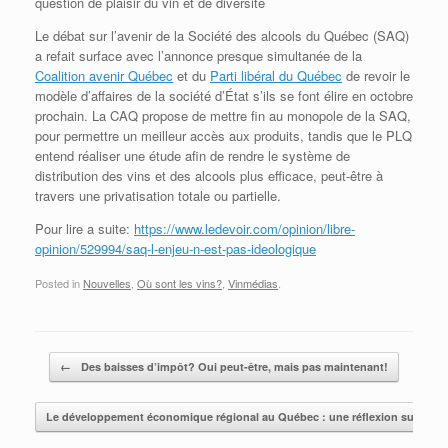
question de plaisir du vin et de diversité
Le débat sur l’avenir de la Société des alcools du Québec (SAQ)
a refait surface avec l’annonce presque simultanée de la
Coalition avenir Québec
et du
Parti libéral du Québec
de revoir le
modèle d’affaires de la société d’État s’ils se font élire en octobre
prochain. La CAQ propose de mettre fin au monopole de la SAQ,
pour permettre un meilleur accès aux produits, tandis que le PLQ
entend réaliser une étude afin de rendre le système de
distribution des vins et des alcools plus efficace, peut-être à
travers une privatisation totale ou partielle.
Pour lire a suite:
https://www.ledevoir.com/opinion/libre-
opinion/529994/saq-l-enjeu-n-est-pas-ideologique
Posted in
Nouvelles
,
Où sont les vins?
,
Vinmédias
.
Post navigation
←
Des baisses d’impôt? Oui peut-être, mais pas maintenant!
Le développement économique régional au Québec : une réflexion sur le «