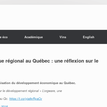
e éco
Académique
Vins
English
 régional au Québec : une réflexion sur le
ganisation du développement économique au Québec.
ur le développement régional « L’orgware, une
 au Qc.
https://t.co/yja9vRyaCv
r 2018