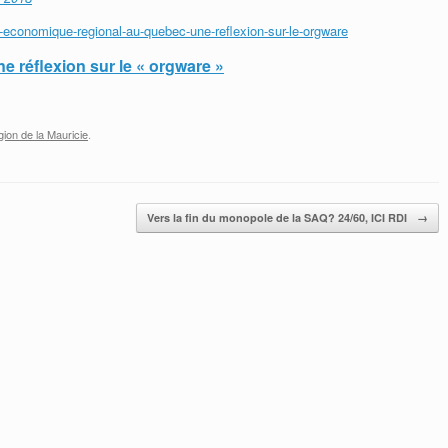
-economique-regional-au-quebec-une-reflexion-sur-le-orgware
ne réflexion sur le « orgware »
ion de la Mauricie
.
Vers la fin du monopole de la SAQ? 24/60, ICI RDI
→