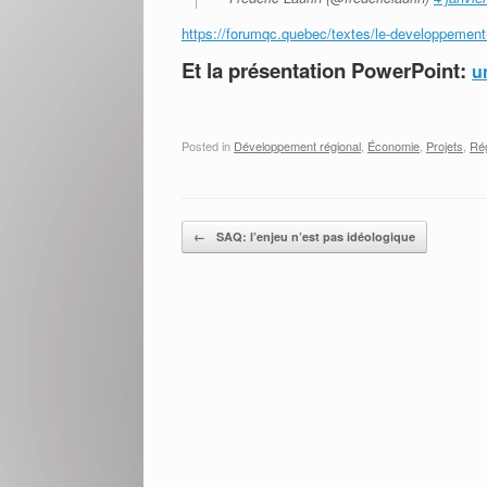
https://forumqc.quebec/textes/le-developpement
Et la présentation PowerPoint:
u
Posted in
Développement régional
,
Économie
,
Projets
,
Rég
Post navigation
←
SAQ: l’enjeu n’est pas idéologique