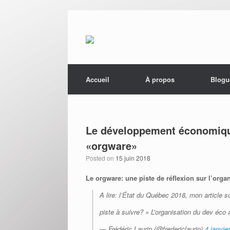
Menu
Skip to content
Accueil
À propos
Blogu
Le développement économique
«orgware»
Posted on
15 juin 2018
Le orgware: une piste de réflexion sur l’or
A lire: l’État du Québec 2018, mon article s
piste à suivre? » L’organisation du dev éco
— Frédéric Laurin (@fredericlaurin)
4 janvie