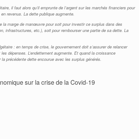
re, il faut alors qu’il emprunte de l’argent sur les marchés financiers pour
it en revenus. La dette publique augmente.
 a de la marge de manœuvre pour soit pour investir ce surplus dans des
, infrastructures, etc.), soit pour rembourser une partie de sa dette. La
gétaire : en temps de crise, le gouvernement doit s’assurer de relancer
et les dépenses. L’endettement augmente. Et quand la croissance
r la précédente dette encourue avec les surplus générés.
nomique sur la crise de la Covid-19
 mesures d’aide économiques (mise à jour)
ment et économiquement (encore une fois…)
uidités!