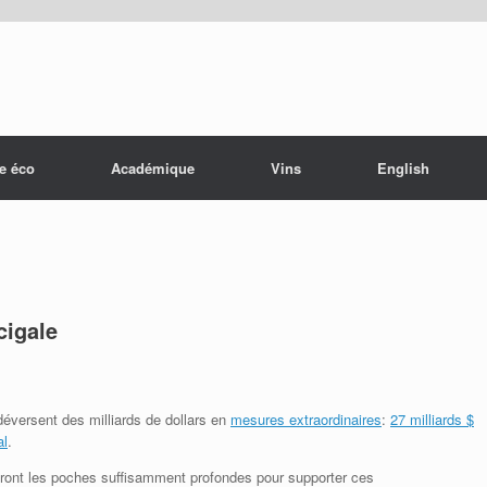
e éco
Académique
Vins
English
cigale
déversent des milliards de dollars en
mesures extraordinaires
:
27 milliards $
al
.
ont les poches suffisamment profondes pour supporter ces