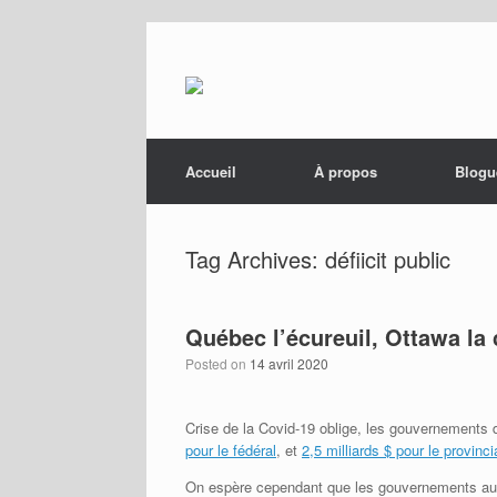
Menu
Skip to content
Accueil
À propos
Blogu
Tag Archives:
défiicit public
Québec l’écureuil, Ottawa la 
Posted on
14 avril 2020
Crise de la Covid-19 oblige, les gouvernements 
pour le fédéral
, et
2,5 milliards $ pour le provinci
On espère cependant que les gouvernements aur