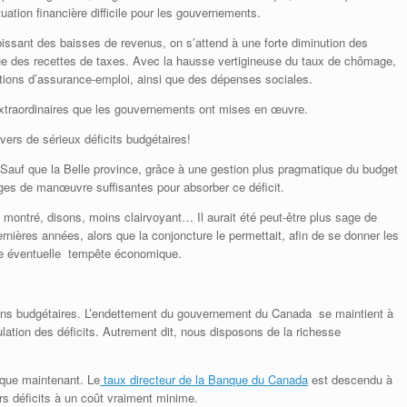
tuation financière difficile pour les gouvernements.
ubissant des baisses de revenus, on s’attend à une forte diminution des
ue des recettes de taxes. Avec la hausse vertigineuse du taux de chômage,
tions d’assurance-emploi, ainsi que des dépenses sociales.
xtraordinaires que les gouvernements ont mises en œuvre.
ers de sérieux déficits budgétaires!
 Sauf que la Belle province, grâce à une gestion plus pragmatique du budget
es de manœuvre suffisantes pour absorber ce déficit.
 montré, disons, moins clairvoyant… Il aurait été peut-être plus sage de
rnières années, alors que la conjoncture le permettait, afin de se donner les
ne éventuelle tempête économique.
ons budgétaires. L’endettement du gouvernement du Canada se maintient à
tion des déficits. Autrement dit, nous disposons de la richesse
s que maintenant. Le
taux directeur de la Banque du Canada
est descendu à
s déficits à un coût vraiment minime.