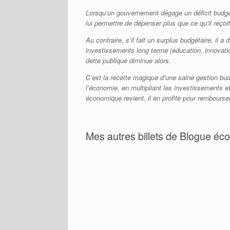
Lorsqu’un gouvernement dégage un déficit budgétai
lui permettre de dépenser plus que ce qu’il reço
Au contraire, s’il fait un surplus budgétaire, il
investissements long terme (éducation, innovation
dette publique diminue alors.
C’est la recette magique d’une saine gestion bud
l’économie, en multipliant les investissements 
économique revient, il en profite pour rembourse
Mes autres billets de Blogue éco
Covid-19 : Tableau complet des
Donald Trump se trompe morale
Envoye à maison? Envoye les liq