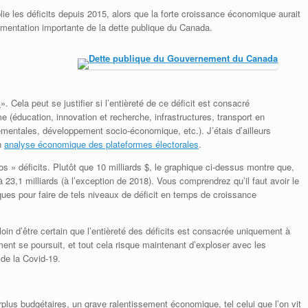
ie les déficits depuis 2015, alors que la forte croissance économique aurait
mentation importante de la dette publique du Canada.
s
». Cela peut se justifier si l’entièreté de ce déficit est consacré
 (éducation, innovation et recherche, infrastructures, transport en
ementales, développement socio-économique, etc.). J’étais d’ailleurs
n
analyse économique des plateformes électorales
.
 » déficits. Plutôt que 10 milliards $, le graphique ci-dessus montre que,
à 23,1 milliards (à l’exception de 2018). Vous comprendrez qu’il faut avoir le
ques pour faire de tels niveaux de déficit en temps de croissance
 loin d’être certain que l’entièreté des déficits est consacrée uniquement à
ment se poursuit, et tout cela risque maintenant d’exploser avec les
 de la Covid-19.
lus budgétaires, un grave ralentissement économique, tel celui que l’on vit