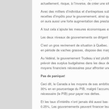
actuellement, risque, à l’inverse, de créer une si
Avec des milliers d’individus et d’entreprises s
recettes d’impôts pour le gouvernement, ainsi q
on aura aussi une forte augmentation des presta
A tout cela s’ajoute les mesures économiques e
Les deux niveaux de gouvernements se dirigent v
C’est un gros revirement de situation à Québec.
en période de vaches grasses, dispose des marg
Au fédéral, le gouvernement Trudeau s’est plutôt
prévoir des surplus budgétaires dans les deux de
moyens financiers nécessaires pour affronter u
Pas de panique!
Ceci dit, le Canada a les moyens de ses ambiti
30% en en pourcentage du PIB, malgré l’accumula
nécessaire (le PIB) pour payer nos dettes.
Et les taux d’intérêts n’ont jamais été aussi ba
0.25%. Les gouvernements peuvent financer leur