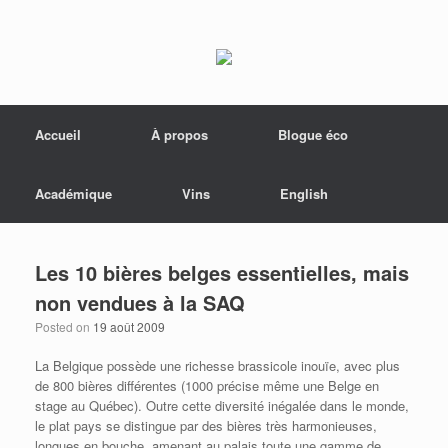
Menu
Skip to content
Accueil
À propos
Blogue éco
Académique
Vins
English
Les 10 bières belges essentielles, mais
non vendues à la SAQ
Posted on
19 août 2009
La Belgique possède une richesse brassicole inouïe, avec plus
de 800 bières différentes (1000 précise même une Belge en
stage au Québec). Outre cette diversité inégalée dans le monde,
le plat pays se distingue par des bières très harmonieuses,
longues en bouche, amenant au palais toute une gamme de