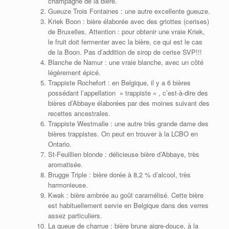
champagne de la bière.
Gueuze Trois Fontaines : une autre excellente gueuze.
Kriek Boon : bière élaborée avec des griottes (cerises)
de Bruxelles. Attention : pour obtenir une vraie Kriek,
le fruit doit fermenter avec la bière, ce qui est le cas
de la Boon. Pas d’addition de sirop de cerise SVP!!!
Blanche de Namur : une vraie blanche, avec un côté
légèrement épicé.
Trappiste Rochefort : en Belgique, il y a 6 bières
possédant l’appellation » trappiste « , c’est-à-dire des
bières d’Abbaye élaborées par des moines suivant des
recettes ancestrales.
Trappiste Westmalle : une autre très grande dame des
bières trappistes. On peut en trouver à la LCBO en
Ontario.
St-Feuillien blonde : délicieuse bière d’Abbaye, très
aromatisée.
Brugge Triple : bière dorée à 8,2 % d’alcool, très
harmonieuse.
Kwak : bière ambrée au goût caramélisé. Cette bière
est habituellement servie en Belgique dans des verres
assez particuliers.
La queue de charrue : bière brune aigre-douce, à la