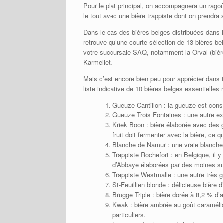
Pour le plat principal, on accompagnera un ragoû
le tout avec une bière trappiste dont on prendra 
Dans le cas des bières belges distribuées dans 
retrouve qu’une courte sélection de 13 bières be
votre succursale SAQ, notamment la Orval (bière 
Karmeliet.
Mais c’est encore bien peu pour apprécier dans t
liste indicative de 10 bières belges essentielle
Gueuze Cantillon : la gueuze est con
Gueuze Trois Fontaines : une autre ex
Kriek Boon : bière élaborée avec des gr
fruit doit fermenter avec la bière, ce 
Blanche de Namur : une vraie blanche
Trappiste Rochefort : en Belgique, il y
d’Abbaye élaborées par des moines su
Trappiste Westmalle : une autre très 
St-Feuillien blonde : délicieuse bière 
Brugge Triple : bière dorée à 8,2 % d’
Kwak : bière ambrée au goût caramélis
particuliers.