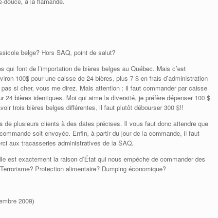
e-douce, à la flamande.
ssicole belge? Hors SAQ, point de salut?
es qui font de l’importation de bières belges au Québec. Mais c’est
ron 100$ pour une caisse de 24 bières, plus 7 $ en frais d’administration
t pas si cher, vous me direz. Mais attention : il faut commander par caisse
r 24 bières identiques. Moi qui aime la diversité, je préfère dépenser 100 $
oir trois bières belges différentes, il faut plutôt débourser 300 $!!
e plusieurs clients à des dates précises. Il vous faut donc attendre que
 commande soit envoyée. Enfin, à partir du jour de la commande, il faut
rci aux tracasseries administratives de la SAQ.
elle est exactement la raison d’État qui nous empêche de commander des
Terrorisme? Protection alimentaire? Dumping économique?
tembre 2009)