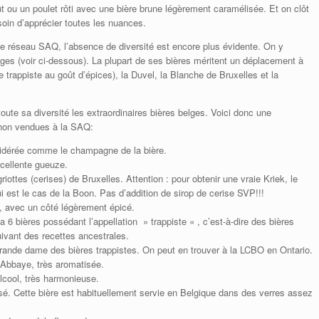
t ou un poulet rôti avec une bière brune légèrement caramélisée. Et on clôt
soin d’apprécier toutes les nuances.
le réseau SAQ, l’absence de diversité est encore plus évidente. On y
lges (voir ci-dessous). La plupart de ses bières méritent un déplacement à
trappiste au goût d’épices), la Duvel, la Blanche de Bruxelles et la
oute sa diversité les extraordinaires bières belges. Voici donc une
s non vendues à la SAQ:
sidérée comme le champagne de la bière.
cellente gueuze.
iottes (cerises) de Bruxelles. Attention : pour obtenir une vraie Kriek, le
qui est le cas de la Boon. Pas d’addition de sirop de cerise SVP!!!
, avec un côté légèrement épicé.
 a 6 bières possédant l’appellation » trappiste « , c’est-à-dire des bières
ivant des recettes ancestrales.
grande dame des bières trappistes. On peut en trouver à la LCBO en Ontario.
d’Abbaye, très aromatisée.
alcool, très harmonieuse.
é. Cette bière est habituellement servie en Belgique dans des verres assez