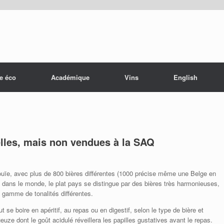
e éco
Académique
Vins
English
elles, mais non vendues à la SAQ
ouïe, avec plus de 800 bières différentes (1000 précise même une Belge en
 dans le monde, le plat pays se distingue par des bières très harmonieuses,
 gamme de tonalités différentes.
 se boire en apéritif, au repas ou en digestif, selon le type de bière et
gueuze dont le goût acidulé réveillera les papilles gustatives avant le repas.