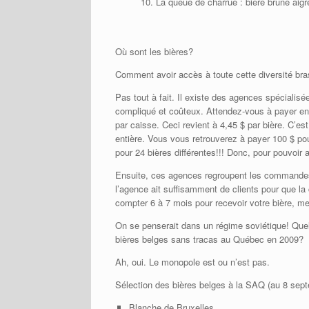
La queue de charrue : bière brune aigr
Où sont les bières?
Comment avoir accès à toute cette diversité bra
Pas tout à fait. Il existe des agences spécialisé
compliqué et coûteux. Attendez-vous à payer envi
par caisse. Ceci revient à 4,45 $ par bière. C’es
entière. Vous vous retrouverez à payer 100 $ pou
pour 24 bières différentes!!! Donc, pour pouvoir av
Ensuite, ces agences regroupent les commandes d
l’agence ait suffisamment de clients pour que la
compter 6 à 7 mois pour recevoir votre bière, me
On se penserait dans un régime soviétique! Qu
bières belges sans tracas au Québec en 2009? 
Ah, oui. Le monopole est ou n’est pas.
Sélection des bières belges à la SAQ (au 8 sep
Blanche de Bruxelles