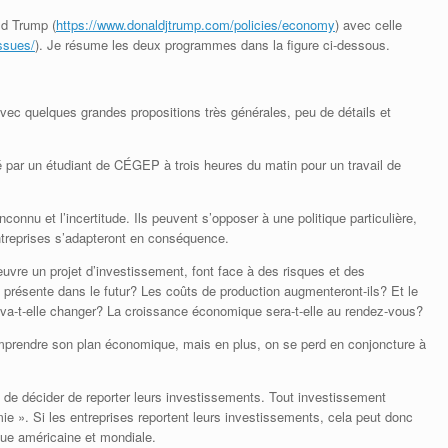
ld Trump (
https://www.donaldjtrump.com/policies/economy
) avec celle
issues/
). Je résume les deux programmes dans la figure ci-dessous.
vec quelques grandes propositions très générales, peu de détails et
igé par un étudiant de CÉGEP à trois heures du matin pour un travail de
connu et l’incertitude. Ils peuvent s’opposer à une politique particulière,
entreprises s’adapteront en conséquence.
œuvre un projet d’investissement, font face à des risques et des
 présente dans le futur? Les coûts de production augmenteront-ils? Et le
n va-t-elle changer? La croissance économique sera-t-elle au rendez-vous?
omprendre son plan économique, mais en plus, on se perd en conjoncture à
nt de décider de reporter leurs investissements. Tout investissement
mie ». Si les entreprises reportent leurs investissements, cela peut donc
que américaine et mondiale.