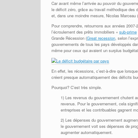
Car avant même l’arrivée au pouvoir du gouvernem
le déficit zéro, grâce au travail méthodique de
et, dans une moindre mesure, Nicolas Marceau 
Pour comprendre, retournons aux années 2007-20
l’écroulement des prêts immobiliers «
sub-prime
Grande Récession (
Great recession
, selon l’ex
gouvernements de tous les pays développés dans 
même pour ceux qui avaient un surplus budgétai
En effet, les récessions, c’est-à-dire que lorsqu
créent presque automatiquement des déficits bu
Pourquoi? C’est très simple.
1) Les revenus du gouvernement chutent au
revenus. Pour le gouvernement, cela signif
entreprises et les contribuables gagnent mo
2) Les dépenses du gouvernement augmente
le gouvernement voit ses dépenses de prog
augmenter automatiquement.