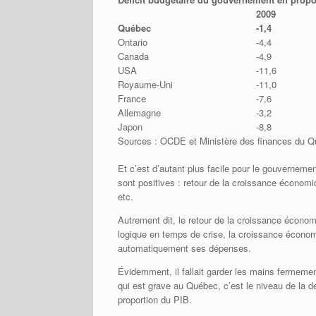
2009
Québec
-1,4
Ontario
-4,4
Canada
-4,9
USA
-11,6
Royaume-Uni
-11,0
France
-7,6
Allemagne
-3,2
Japon
-8,8
Sources : OCDE et Ministère des finances du 
Et c’est d’autant plus facile pour le gouverneme
sont positives : retour de la croissance économi
etc.
Autrement dit, le retour de la croissance économiq
logique en temps de crise, la croissance écon
automatiquement ses dépenses.
Évidemment, il fallait garder les mains fermemen
qui est grave au Québec, c’est le niveau de la d
proportion du PIB.