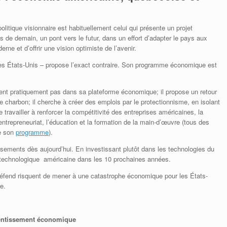
olitique visionnaire est habituellement celui qui présente un projet
és de demain, un pont vers le futur, dans un effort d’adapter le pays aux
 et d’offrir une vision optimiste de l’avenir.
es États-Unis – propose l’exact contraire. Son programme économique est
ent pratiquement pas dans sa plateforme économique; il propose un retour
 le charbon; il cherche à créer des emplois par le protectionnisme, en isolant
ravailler à renforcer la compétitivité des entreprises américaines, la
l’entrepreneuriat, l’éducation et la formation de la main-d’œuvre (tous des
e son
programme
).
sements dès aujourd’hui. En investissant plutôt dans les technologies du
e technologique américaine dans les 10 prochaines années.
l défend risquent de mener à une catastrophe économique pour les États-
e.
alentissement économique