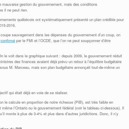
une mauvaise gestion du gouvernement, mais des conditions
 il ne peut rien.
vernements québécois ont systématiquement présenté un plan crédible pour
2015-2016.
on coupe sauvagement dans les dépenses du gouvernement d’un coup, on
t
confirmé
par le FMI et l’OCDE, que l’on ne peut soupçonner d’être
 le voit dans le graphique suivant : depuis 2009, le gouvernement réduit
nistres des finances avaient déjà prévu un retour à l’équilibre budgétaire
cit sous M. Marceau, mais son plan budgétaire annonçait tout-de-même un
ectif qui était déjà en voie de se réaliser.
n le calcule en proportion de notre richesse (PIB), est très faible en
même l’Ontario ou le gouvernement fédéral (voir le tableau ci-dessous). Il
l monte à plus de 3-4% et plus dans d’autres juridictions. Donc, il n’y
rtion du PIB