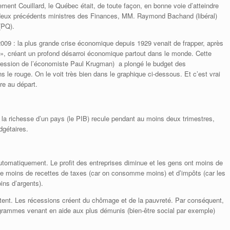
ent Couillard, le Québec était, de toute façon, en bonne voie d’atteindre
s deux précédents ministres des Finances, MM. Raymond Bachand (libéral)
(PQ).
09 : la plus grande crise économique depuis 1929 venait de frapper, après
», créant un profond désarroi économique partout dans le monde. Cette
pression de l’économiste Paul Krugman) a plongé le budget des
le rouge. On le voit très bien dans le graphique ci-dessous. Et c’est vrai
re au départ.
e la richesse d’un pays (le PIB) recule pendant au moins deux trimestres,
dgétaires.
tomatiquement. Le profit des entreprises diminue et les gens ont moins de
ie moins de recettes de taxes (car on consomme moins) et d’impôts (car les
ins d’argents).
nt. Les récessions créent du chômage et de la pauvreté. Par conséquent,
rammes venant en aide aux plus démunis (bien-être social par exemple)