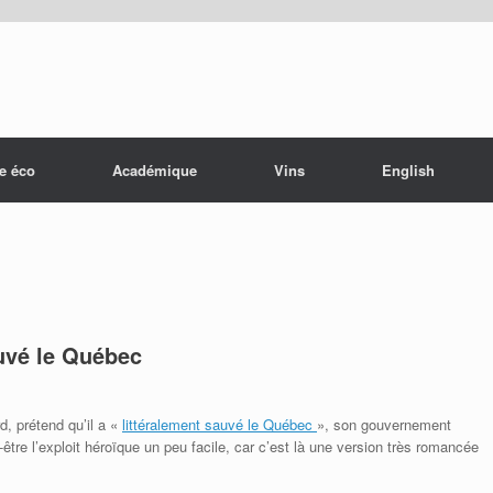
e éco
Académique
Vins
English
auvé le Québec
d, prétend qu’il a «
littéralement sauvé le Québec
», son gouvernement
-être l’exploit héroïque un peu facile, car c’est là une version très romancée