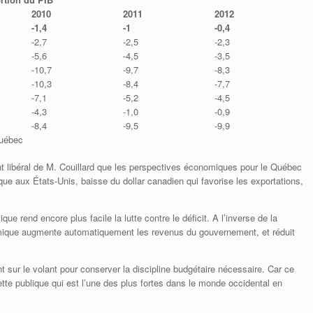
2010
2011
2012
-1,4
-1
-0,4
-2,7
-2,5
-2,3
-5,6
-4,5
-3,5
-10,7
-9,7
-8,3
-10,3
-8,4
-7,7
-7,1
-5,2
-4,5
-4,3
-1,0
-0,9
-8,4
-9,5
-9,9
Québec
nt libéral de M. Couillard que les perspectives économiques pour le Québec
que aux États-Unis, baisse du dollar canadien qui favorise les exportations,
ue rend encore plus facile la lutte contre le déficit. A l’inverse de la
omique augmente automatiquement les revenus du gouvernement, et réduit
t sur le volant pour conserver la discipline budgétaire nécessaire. Car ce
ette publique qui est l’une des plus fortes dans le monde occidental en