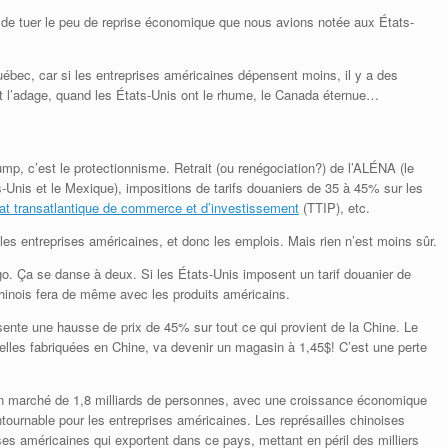
de tuer le peu de reprise économique que nous avions notée aux États-
Québec, car si les entreprises américaines dépensent moins, il y a des
t l’adage, quand les États-Unis ont le rhume, le Canada éternue…
mp, c’est le protectionnisme. Retrait (ou renégociation?) de l’ALÉNA (le
s-Unis et le Mexique), impositions de tarifs douaniers de 35 à 45% sur les
iat transatlantique de commerce et d’investissement
(TTIP), etc.
les entreprises américaines, et donc les emplois. Mais rien n’est moins sûr.
. Ça se danse à deux. Si les États-Unis imposent un tarif douanier de
hinois fera de même avec les produits américains.
nte une hausse de prix de 45% sur tout ce qui provient de la Chine. Le
lles fabriquées en Chine, va devenir un magasin à 1,45$! C’est une perte
 un marché de 1,8 milliards de personnes, avec une croissance économique
tournable pour les entreprises américaines. Les représailles chinoises
ises américaines qui exportent dans ce pays, mettant en péril des milliers