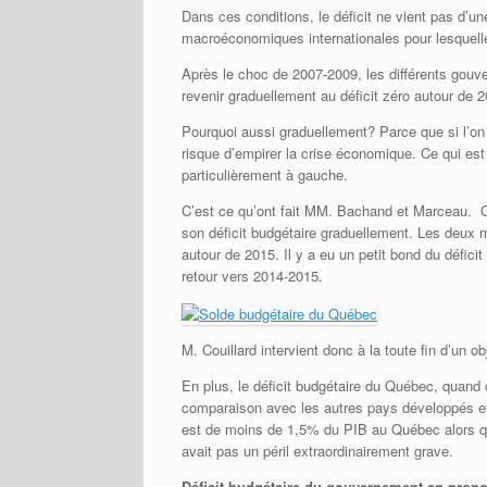
Dans ces conditions, le déficit ne vient pas d’
macroéconomiques internationales pour lesquelles
Après le choc de 2007-2009, les différents gou
revenir graduellement au déficit zéro autour de 
Pourquoi aussi graduellement? Parce que si l’
risque d’empirer la crise économique. Ce qui es
particulièrement à gauche.
C’est ce qu’ont fait MM. Bachand et Marceau. On
son déficit budgétaire graduellement. Les deux mi
autour de 2015. Il y a eu un petit bond du défi
retour vers 2014-2015.
M. Couillard intervient donc à la toute fin d’un obj
En plus, le déficit budgétaire du Québec, quand o
comparaison avec les autres pays développés et 
est de moins de 1,5% du PIB au Québec alors qu’i
avait pas un péril extraordinairement grave.
Déficit budgétaire du gouvernement en propo