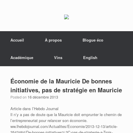
Menu
Skip to content
Accueil
À propos
Blogue éco
Académique
Vins
English
Économie de la Mauricie De bonnes
initiatives, pas de stratégie en Mauricie
Posted on
16 décembre 2013
Article dans l’Hebdo Journal
Il n’y a pas de doute que la Mauricie doit emprunter le chemin de
l’entrepreneuriat pour relancer son économie.
ww.lhebdojournal.com/Actualites/Economie/2013-12-13/article-
3542464/De-bonnes-initiatives%2C-pas-de-strategie-a-Trois-