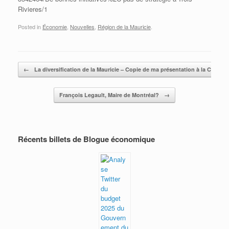
Rivieres/1
Posted in
Économie
,
Nouvelles
,
Région de la Mauricie
.
Post navigation
←
La diversification de la Mauricie – Copie de ma présentation à la CCITR
François Legault, Maire de Montréal?
→
Récents billets de Blogue économique