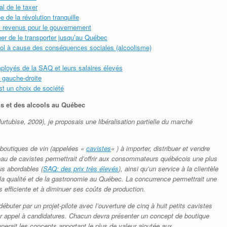
al de le taxer
 de la révolution tranquille
es revenus pour le gouvernement
her de le transporter jusqu’au Québec
cool à cause des conséquences sociales (alcoolisme)
ployés de la SAQ et leurs salaires élevés
 gauche-droite
st un choix de société
ns et des alcools au Québec
urtubise, 2009), je proposais une libéralisation partielle du marché
boutiques de vin (appelées «
cavistes
« ) à importer, distribuer et vendre
eau de cavistes permettrait d’offrir aux consommateurs québécois une plus
lus abordables (
SAQ: des prix très élevés
), ainsi qu’un service à la clientèle
 la qualité et de la gastronomie au Québec. La concurrence permettrait une
us efficiente et à diminuer ses coûts de production.
 débuter par un projet-pilote avec l’ouverture de cinq à huit petits cavistes
ar appel à candidatures. Chacun devra présenter un concept de boutique
nnerait les concepts apportant le plus de valeur ajoutée aux