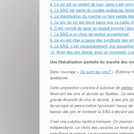
2. Le vin est un produit de luxe, alors c’est norm
3. La SAQ fait partie du modèle québécois héritée
4. La libéralisation du marché va faire perdre d
5. Le prix du vin est élevé parce que ça coûte c
6. C’est normal de taxer un produit comme l’al
7. La SAQ a un choix de produit exceptionnel
8. Le vin est cher à cause des syndicats des em
9. La SAQ, c’est nécessairement une opposition
10. Avoir des prix élevés avec un monopole, c’e
Une libéralisation partielle du marché des vi
Dans l’ouvrage «
Où sont les vins?
» (Éditions H
québécois.
Cette proposition consiste à autoriser
de
petites
librement les vins et alcools au Québec. Ce rés
grande diversité de vins et alcools, à des prix p
dynamique et personnalisé favorisant l’essor de
baisse des prix et inciterait la SAQ à devenir pl
C’est une solution facile à instaurer. On pourrait
indépendants. Le choix des cavistes se ferait p
spécifique et original. Le gouvernement sélectio