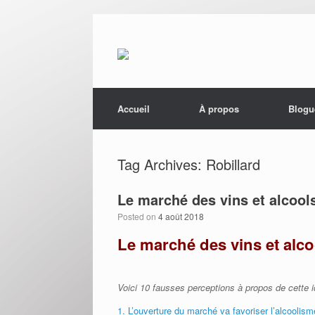
Menu
Skip to content
Accueil
À propos
Blogu
Tag Archives:
Robillard
Le marché des vins et alcool
Posted on
4 août 2018
Le marché des vins et alc
Voici 10 fausses perceptions à propos de cette idé
1. L’ouverture du marché va favoriser l’alcooli