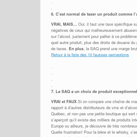
.
.
6.
C’est normal de taxer un produit comme l’
VRAI, MAIS…
Oui, il faut une taxe spécifique 
négatives de ceux qui malheureusement abusent 
sur l’alcool, justement pour pallier à ce problè
quel autre produit, plus des droits de douane du
de taxes.
En plus
, la SAQ prend une marge bru
Retour à la liste des 10 fausses perceptions
.
.
.
.
7.
La SAQ a un choix de produit exceptionne
VRAI et FAUX
.Si on compare une chaîne de maga
rapport à d’autres distributeurs de vins et d’alco
Québec, et non pas une petite boutique qui sert 
s’aperçoit qu’il existe des milliers de produits
Europe ou ailleurs, je découvre de très nombreu
Quelle frustration! Pour la bière et le whisky, c’