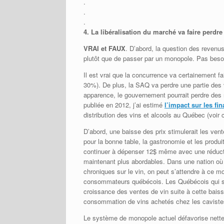
.
.
.
4.
La libéralisation du marché va faire perd
VRAI et FAUX
. D’abord, la question des revenu
plutôt que de passer par un monopole. Pas besoi
Il est vrai que la concurrence va certainement fai
30%). De plus, la SAQ va perdre une partie des v
apparence, le gouvernement pourrait perdre des 
publiée en 2012, j’ai estimé
l’impact sur les f
distribution des vins et alcools au Québec (voir 
D’abord, une baisse des prix stimulerait les ven
pour la bonne table, la gastronomie et les produi
continuer à dépenser 12$ même avec une réductio
maintenant plus abordables. Dans une nation où
chroniques sur le vin, on peut s’attendre à ce mou
consommateurs québécois. Les Québécois qui so
croissance des ventes de vin suite à cette baisse
consommation de vins achetés chez les caviste
Le système de monopole actuel défavorise nettem