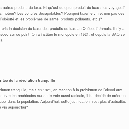
les autres produits de luxe. Et qu’est-ce qu’un produit de luxe : les voyages?
à moteur? Les voitures décapotables? Pourquoi taxer le vin et non pas des
l’obésité et les problèmes de santé, produits polluants, etc.)?
pris la décision de taxer des produits de luxe au Québec? Jamais. Il n’y a
ébec sur ce point. On a institué le monopole en 1921, et depuis la SAQ se
és.
tée de la révolution tranquille
ution tranquille, mais en 1921, en réaction à la prohibition de l’alcool aux
ivre les américains sur cette voie aussi radicale, il fut décidé de créer un
l dans la population. Aujourd’hui, cette justification n’est plus d’actualité.
u vin aujourd’hui?