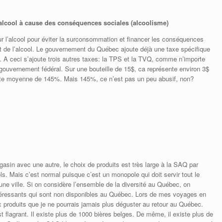
alcool à cause des conséquences sociales (alcoolisme)
sur l’alcool pour éviter la surconsommation et financer les conséquences
de l’alcool. Le gouvernement du Québec ajoute déjà une taxe spécifique
me. A ceci s’ajoute trois autres taxes: la TPS et la TVQ, comme n’importe
 gouvernement fédéral. Sur une bouteille de 15$, ca représente environ 3$
te moyenne de 145%. Mais 145%, ce n’est pas un peu abusif, non?
l
sin avec une autre, le choix de produits est très large à la SAQ par
ols. Mais c’est normal puisque c’est un monopole qui doit servir tout le
une ville. Si on considère l’ensemble de la diversité au Québec, on
 intéressants qui sont non disponibles au Québec. Lors de mes voyages en
x produits que je ne pourrais jamais plus déguster au retour au Québec.
est flagrant. Il existe plus de 1000 bières belges. De même, il existe plus de