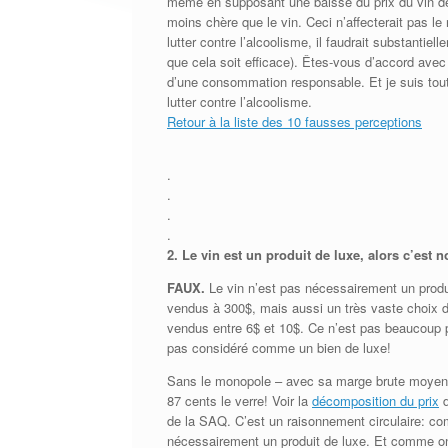
même en supposant une baisse du prix du vin de 3
moins chère que le vin. Ceci n’affecterait pas le
lutter contre l’alcoolisme, il faudrait substantie
que cela soit efficace). Êtes-vous d’accord avec ce
d’une consommation responsable. Et je suis tout 
lutter contre l’alcoolisme.
Retour à la liste des 10 fausses perceptions
.
.
.
.
2.
Le vin est un produit de luxe, alors c’est n
FAUX.
Le vin n’est pas nécessairement un produi
vendus à 300$, mais aussi un très vaste choix de
vendus entre 6$ et 10$. Ce n’est pas beaucoup pl
pas considéré comme un bien de luxe!
Sans le monopole – avec sa marge brute moyenne 
87 cents le verre! Voir la
décomposition du prix
d
de la SAQ. C’est un raisonnement circulaire: c
nécessairement un produit de luxe. Et comme on 