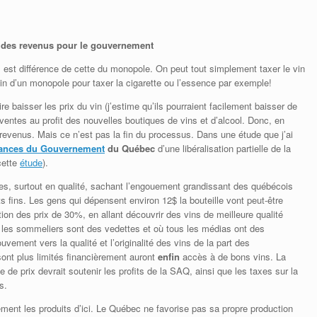
re des revenus pour le gouvernement
s est différence de cette du monopole. On peut tout simplement taxer le vin
n d’un monopole pour taxer la cigarette ou l’essence par exemple!
re baisser les prix du vin (j’estime qu’ils pourraient facilement baisser de
entes au profit des nouvelles boutiques de vins et d’alcool. Donc, en
revenus. Mais ce n’est pas la fin du processus. Dans une étude que j’ai
inances du Gouvernement
du Québec
d’une libéralisation partielle de la
cette
étude
).
tes, surtout en qualité, sachant l’engouement grandissant des québécois
ts fins. Les gens qui dépensent environ 12$ la bouteille vont peut-être
n des prix de 30%, en allant découvrir des vins de meilleure qualité
 les sommeliers sont des vedettes et où tous les médias ont des
vement vers la qualité et l’originalité des vins de la part des
nt plus limités financièrement auront
enfin
accès à de bons vins. La
 de prix devrait soutenir les profits de la SAQ, ainsi que les taxes sur la
s.
ent les produits d’ici. Le Québec ne favorise pas sa propre production