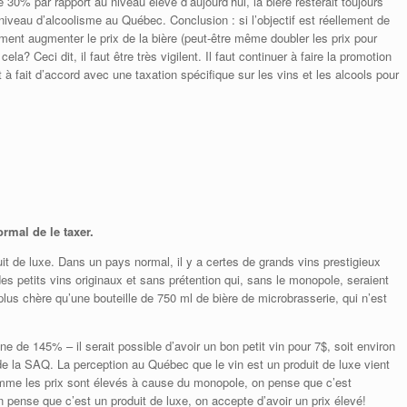
0% par rapport au niveau élevé d’aujourd’hui, la bière resterait toujours
 niveau d’alcoolisme au Québec. Conclusion : si l’objectif est réellement de
llement augmenter le prix de la bière (peut-être même doubler les prix pour
la? Ceci dit, il faut être très vigilent. Il faut continuer à faire la promotion
à fait d’accord avec une taxation spécifique sur les vins et les alcools pour
ormal de le taxer.
t de luxe. Dans un pays normal, il y a certes de grands vins prestigieux
s petits vins originaux et sans prétention qui, sans le monopole, seraient
us chère qu’une bouteille de 750 ml de bière de microbrasserie, qui n’est
de 145% – il serait possible d’avoir un bon petit vin pour 7$, soit environ
e la SAQ. La perception au Québec que le vin est un produit de luxe vient
omme les prix sont élevés à cause du monopole, on pense que c’est
pense que c’est un produit de luxe, on accepte d’avoir un prix élevé!