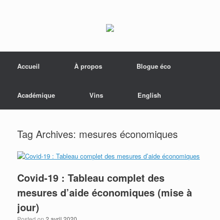
Menu
Skip to content
Accueil
À propos
Blogue éco
Académique
Vins
English
Tag Archives:
mesures économiques
Covid-19 : Tableau complet des
mesures d’aide économiques (mise à
jour)
Posted on
2 avril 2020