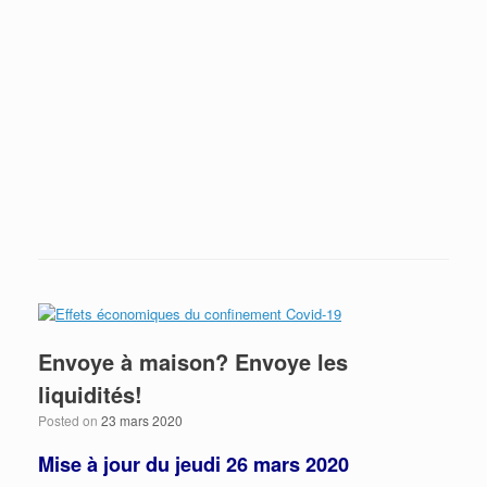
Québec l’écureuil, Ottawa la cigale
Donald Trump se trompe moralement et
économiquement (encore une fois…)
Envoye à maison? Envoye les liquidités!
Envoye à maison? Envoye les
liquidités!
Posted on
23 mars 2020
Mise à jour du jeudi 26 mars 2020