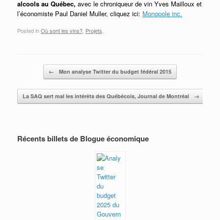
alcools au Québec,
avec le chroniqueur de vin Yves Mailloux et
l’économiste Paul Daniel Muller, cliquez ici:
Monopole inc.
Posted in
Où sont les vins?
,
Projets
.
Post navigation
←
Mon analyse Twitter du budget fédéral 2015
La SAQ sert mal les intérêts des Québécois, Journal de Montréal
→
Récents billets de Blogue économique