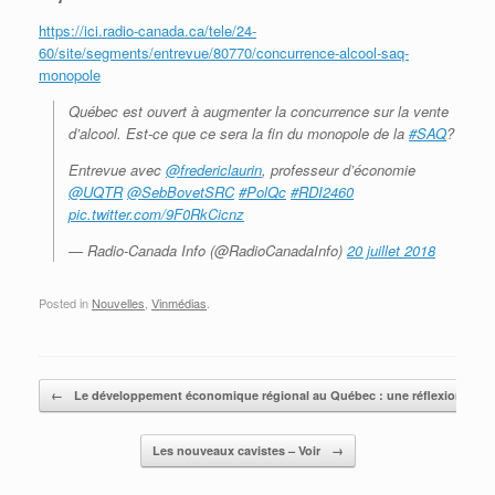
https://ici.radio-canada.ca/tele/24-
60/site/segments/entrevue/80770/concurrence-alcool-saq-
monopole
Québec est ouvert à augmenter la concurrence sur la vente
d’alcool. Est-ce que ce sera la fin du monopole de la
#SAQ
?
Entrevue avec
@fredericlaurin
, professeur d’économie
@UQTR
@SebBovetSRC
#PolQc
#RDI2460
pic.twitter.com/9F0RkCicnz
— Radio-Canada Info (@RadioCanadaInfo)
20 juillet 2018
Posted in
Nouvelles
,
Vinmédias
.
Post navigation
←
Le développement économique régional au Québec : une réflexion sur l
Les nouveaux cavistes – Voir
→