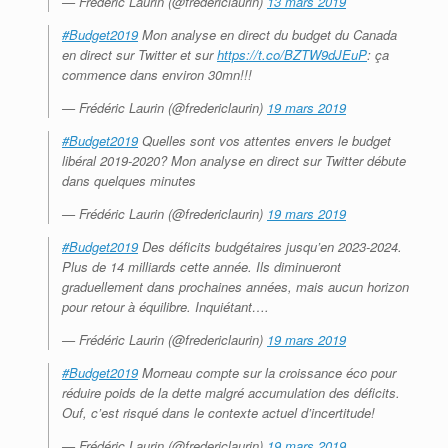
— Frédéric Laurin (@fredericlaurin)
13 mars 2019
#Budget2019
Mon analyse en direct du budget du Canada
en direct sur Twitter et sur
https://t.co/BZTW9dJEuP
: ça
commence dans environ 30mn!!!
— Frédéric Laurin (@fredericlaurin)
19 mars 2019
#Budget2019
Quelles sont vos attentes envers le budget
libéral 2019-2020? Mon analyse en direct sur Twitter débute
dans quelques minutes
— Frédéric Laurin (@fredericlaurin)
19 mars 2019
#Budget2019
Des déficits budgétaires jusqu’en 2023-2024.
Plus de 14 milliards cette année. Ils diminueront
graduellement dans prochaines années, mais aucun horizon
pour retour à équilibre. Inquiétant….
— Frédéric Laurin (@fredericlaurin)
19 mars 2019
#Budget2019
Morneau compte sur la croissance éco pour
réduire poids de la dette malgré accumulation des déficits.
Ouf, c’est risqué dans le contexte actuel d’incertitude!
— Frédéric Laurin (@fredericlaurin)
19 mars 2019