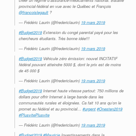
créer un régime d’assurance-médicaments national. Bataille
provincial-fédéral en vue avec le Québec et François
@francoislegault
?
— Frédéric Laurin (@fredericlaurin)
19 mars 2019
#Budget2019
Extension du congé parental payé pour les
chercheurs étudiants. Très bonne idée!!!
— Frédéric Laurin (@fredericlaurin)
19 mars 2019
#Budget2019
Véhicule zéro émission: nouvel INCITATIF
fédéral pouvant atteindre 5000 $, dont le prix est de moins
de 45 000 $
— Frédéric Laurin (@fredericlaurin)
19 mars 2019
#Budget2019
Internet haute vitesse partout: 750 millions de
dollars pour offrir Internet à large bande dans les
communautés rurales et éloignées. Ca fait 10 ans qu’on le
promet au fédéral et au provincial…
#urgent
#Onesten2019
#PlusvitePlusvite
— Frédéric Laurin (@fredericlaurin)
19 mars 2019
#Budget2019
#Mauricie
Investissements dans la