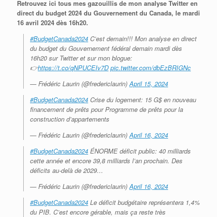
Retrouvez ici tous mes gazouillis de mon analyse Twitter en
direct du budget 2024 du Gouvernement du Canada, le mardi
16 avril 2024 dès 16h20.
#BudgetCanada2024
C’est demain!!! Mon analyse en direct
du budget du Gouvernement fédéral demain mardi dès
16h20 sur Twitter et sur mon blogue:
👉
https://t.co/qNPUCEIv7D
pic.twitter.com/dbEzBRIGNc
— Frédéric Laurin (@fredericlaurin)
April 15, 2024
#BudgetCanada2024
Crise du logement: 15 G$ en nouveau
financement de prêts pour Programme de prêts pour la
construction d’appartements
— Frédéric Laurin (@fredericlaurin)
April 16, 2024
#BudgetCanada2024
ÉNORME déficit public: 40 milliards
cette année et encore 39,8 milliards l’an prochain. Des
déficits au-delà de 2029…
— Frédéric Laurin (@fredericlaurin)
April 16, 2024
#BudgetCanada2024
Le déficit budgétaire représentera 1,4%
du PIB. C’est encore gérable, mais ça reste très