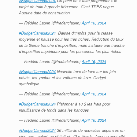
#BudgetCanada2024
On parle de « faire progresser » le
projet de train à grande fréquence. C’est TRÈS vague…
Aucune date de construction.
— Frédéric Laurin (@fredericlaurin)
April 16, 2024
#BudgetCanada2024
. Baisse d’impôts pour la classe
moyenne et hausse pour les très riches. Réduction du taux
de la 2ième tranche d’imposition, mais instaure une tranche
d’imposition supérieure pour les personnes les plus riches
— Frédéric Laurin (@fredericlaurin)
April 16, 2024
#BudgetCanada2024
Nouvelle taxe de luxe sur les jets
privés, les yachts et les voitures de luxe. Gadget
symbolique…
— Frédéric Laurin (@fredericlaurin)
April 16, 2024
#BudgetCanada2024
Plafonner à 10 $ les frais pour
insuffisance de fonds dans les banques
— Frédéric Laurin (@fredericlaurin)
April 16, 2024
#BudgetCanada2024
36 milliards de nouvelles dépenses en
cinq ans, malgré un déficit de 40 milliards. Aucune austérité.