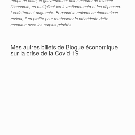
temps de crise, le gouvernement doit s’assurer de relancer
l’économie, en multipliant les investissements et les dépenses.
L’endettement augmente. Et quand la croissance économique
revient, il en profite pour rembourser la précédente dette
encourue avec les surplus générés.
Mes autres billets de Blogue économique
sur la crise de la Covid-19
Covid-19 : Tableau complet des mesures
d’aide économiques (mise à jour)
Donald Trump se trompe moralement et
économiquement (encore une fois…)