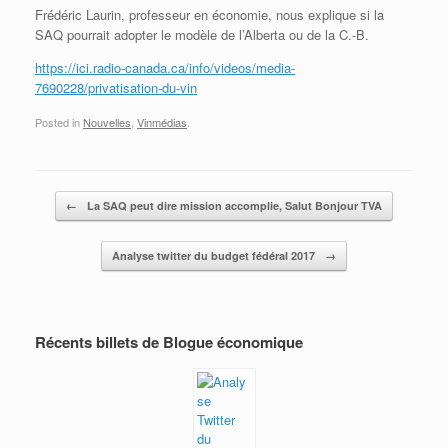
Frédéric Laurin, professeur en économie, nous explique si la
SAQ pourrait adopter le modèle de l’Alberta ou de la C.-B.
https://ici.radio-canada.ca/info/videos/media-
7690228/privatisation-du-vin
Posted in
Nouvelles
,
Vinmédias
.
Post navigation
←
La SAQ peut dire mission accomplie, Salut Bonjour TVA
Analyse twitter du budget fédéral 2017
→
Récents billets de Blogue économique