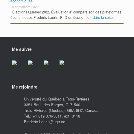
économiques
25 septembre 2022
Élections Québec 2022 Évaluation et comparaison des plateformes
économiques Frédéric Laurin, PhD en économie …
Lire la suite...
Me suivre
Me rejoindre
Université du Québec à Trois-Rivières
3351 Boul. des Forges, C.P. 500
Trois-Rivières (Québec), G9A 5H7, Canada
Tel.: +1 819 376-5011, ext. 3118
Frederic.Laurin@uqtr.ca