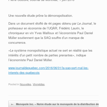
Une nouvelle étude prône la démonopolisation.
Dans un document étoffé de 44 pages obtenu par
Le Journal
, le
professeur en économie de l’UQÀR, Frédéric Laurin, le
chroniqueur en vin Yves Mailloux et l’économiste Paul Daniel
Müller soutiennent que la SAQ souffre d’un manque de
concurrence.
«Le système monopolistique actuel ne sert en réalité que les
intérêts d’un petit nombre de parties prenantes», indique
l’économiste Paul Daniel Müller.
www.journaldequebec.com/2016/06/01/la-saq-sert-mal-les-
interets-des-quebecois
Posted in
Nouvelles
,
Vinmédias
.
Post navigation
←
Monopole inc. – Notre étude sur le monopole de la distribution des vins