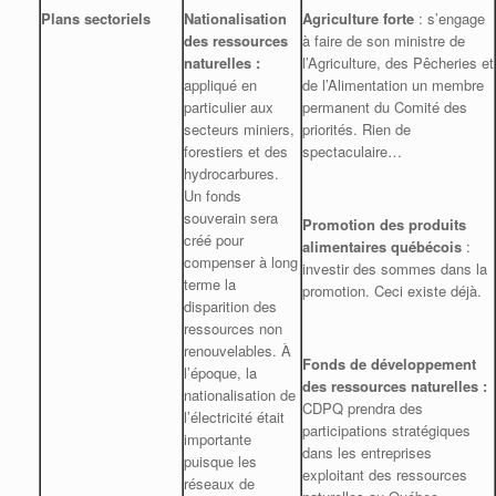
Plans sectoriels
Nationalisation
Agriculture forte
: s’engage
des ressources
à faire de son ministre de
naturelles :
l’Agriculture, des Pêcheries et
appliqué en
de l’Alimentation un membre
particulier aux
permanent du Comité des
secteurs miniers,
priorités. Rien de
forestiers et des
spectaculaire…
hydrocarbures.
Un fonds
souverain sera
Promotion des produits
créé pour
alimentaires québécois
:
compenser à long
investir des sommes dans la
terme la
promotion. Ceci existe déjà.
disparition des
ressources non
renouvelables. À
Fonds de développement
l’époque, la
des ressources naturelles :
nationalisation de
CDPQ prendra des
l’électricité était
participations stratégiques
importante
dans les entreprises
puisque les
exploitant des ressources
réseaux de