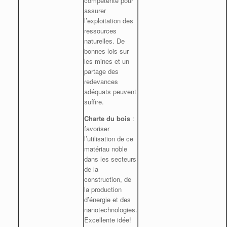
compétente pour
assurer
l’exploitation des
ressources
naturelles. De
bonnes lois sur
les mines et un
partage des
redevances
adéquats peuvent
suffire.
Charte du bois
:
favoriser
l’utilisation de ce
matériau noble
dans les secteurs
de la
construction, de
la production
d’énergie et des
nanotechnologies.
Excellente idée!