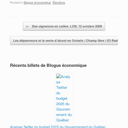
Posted in
Blogue économique
,
Élections
.
Post navigation
←
Des vignerons en colère, LCN, 12 octobre 2009
Les dépanneurs et la vente d’alcool en Ontario | Champ libre | ICI Radio-C
Récents billets de Blogue économique
Analyse Twitter du budget 2025 du Gouvernement du Québec