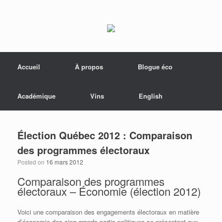
Menu
Skip to content
Accueil
À propos
Blogue éco
Académique
Vins
English
Élection Québec 2012 : Comparaison
des programmes électoraux
Posted on
16 mars 2012
Comparaison des programmes
électoraux – Économie (élection 2012)
Voici une comparaison des engagements électoraux en matière
d’économie des cinq grands partis politiques se présentant aux