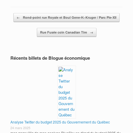
Post navigation
←
Rond-point rue Royale et Boul Gene-H.-Kruger / Parc Pie-XII
Rue Fusée coin Canadian Tire
→
Récents billets de Blogue économique
Analyse Twitter du budget 2025 du Gouvernement du Québec
24 mars 2025
mes gazouillis de mon analyse BlueSky en direct du budget 2025 du