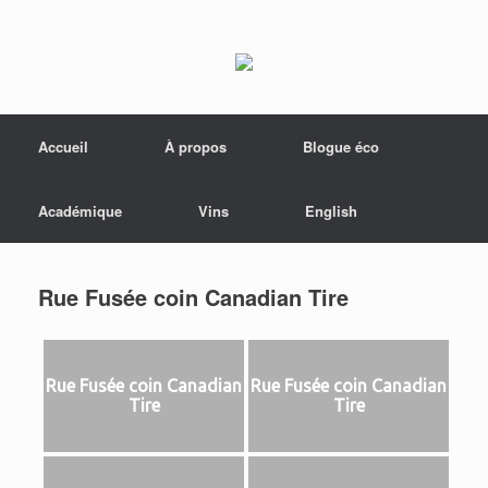
Menu
Skip to content
Accueil
À propos
Blogue éco
Académique
Vins
English
Rue Fusée coin Canadian Tire
Rue Fusée coin Canadian
Rue Fusée coin Canadian
Tire
Tire