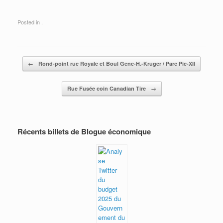
Posted in .
Post navigation
←
Rond-point rue Royale et Boul Gene-H.-Kruger / Parc Pie-XII
Rue Fusée coin Canadian Tire
→
Récents billets de Blogue économique