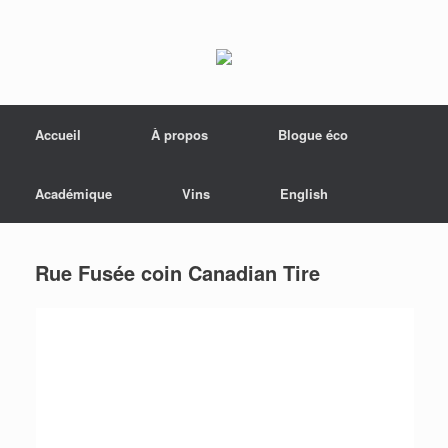
Menu
Skip to content
Accueil
À propos
Blogue éco
Académique
Vins
English
Rue Fusée coin Canadian Tire